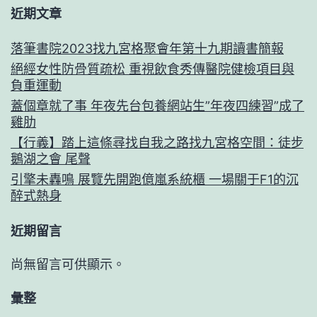
近期文章
落筆書院2023找九宮格聚會年第十九期讀書簡報
絕經女性防骨質疏松 重視飲食秀傳醫院健檢項目與
負重運動
蓋個章就了事 年夜先台包養網站生”年夜四練習”成了
雞肋
【行義】踏上這條尋找自我之路找九宮格空間：徒步
鵝湖之會 尾聲
引擎未轟鳴 展覽先開跑億嵐系統櫃 一場關于F1的沉
醉式熱身
近期留言
尚無留言可供顯示。
彙整