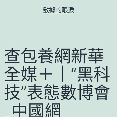
跳
數據的眼淚
至
主
要
內
容
查包養網新華
全媒＋｜“黑科
技”表態數博會
_中國網