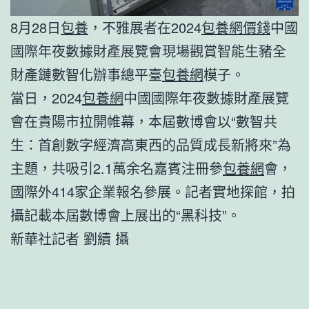
8月28日
包養
，不雅展者在2024
包養網價錢
中國
國際年夜數據財產展覽會現場觀賞智能生豬全
財產鏈數智化辦事總平臺
包養網
模子。
當日，2024
包養網
中國國際年夜數據財產展覽
會在貴陽市拉開帷幕，本屆數博會以“數智共
生：首創數字經濟高東西的品質成長新將來”為
主題，共吸引2.1萬余名嘉賓注冊參
包養網
會，
國際外414家企業報名參展。記者實地探館，拍
攝記載本屆數博會上展出的“黑科技”。
新華社記者 劉續 攝