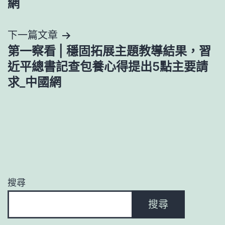
導
網
覽
下一篇文章
第一察看 | 穩固拓展主題教導結果，習
近平總書記查包養心得提出5點主要請
求_中國網
搜尋
搜尋