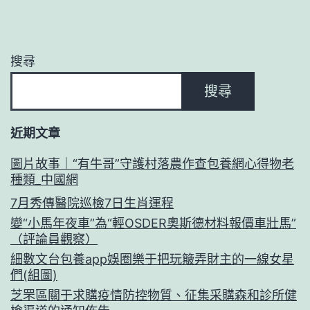
搜尋
搜尋
近期文章
圖片故事｜“有牛哥”守護村落農作查包養網心得物老
種類_中國網
7月秀傳醫院巡檢7日生肖運程
變“小馬年夜車”為“輕OSDER奧斯德材料報價車壯馬”
（評論員觀察）
細數文台包養app娛圈樂于把玩簸弄財主的一線女星
們(組圖)
芝罘區關于求購疫情防控物質、征集采購森和診所健