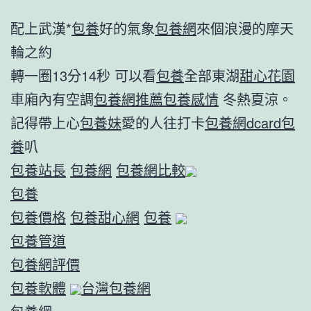
配上武漢*
包養
好的氣象
包養網
來個浪漫的摩天
輪之約
轉一圈13分14秒 可以看
包養
全部東湖
甜心花園
車廂內有空調
包養網推薦
包養感情
冬熱夏涼。
記得帶上心
包養妹
愛的人往打卡
包養網dcard
包
養
叭
包養站長
包養網
包養網比較
包養
包養價格
包養甜心網
包養
包養管道
包養網評價
包養軟體
台灣包養網