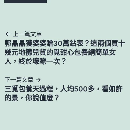
文
上一篇文章
郭晶晶獲婆婆贈30萬鉆表？這兩個買十
章
幾元地攤兒貨的覓甜心包養網簡單女
導
人，終於壕瞭一次？
覽
下一篇文章
三覓包養天過程，人均500多，看如許
的景，你說值麼？