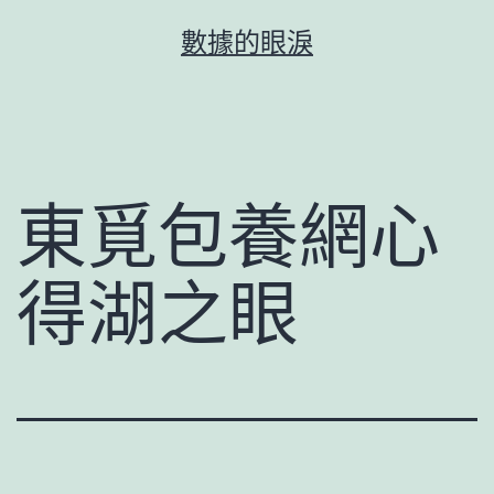
跳
數據的眼淚
至
主
要
內
容
東覓包養網心
得湖之眼