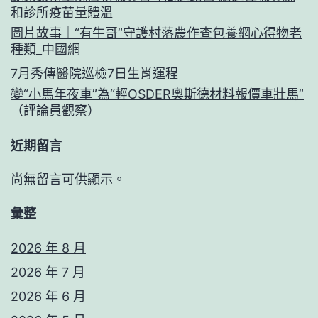
和診所疫苗量體溫
圖片故事｜“有牛哥”守護村落農作查包養網心得物老
種類_中國網
7月秀傳醫院巡檢7日生肖運程
變“小馬年夜車”為“輕OSDER奧斯德材料報價車壯馬”
（評論員觀察）
近期留言
尚無留言可供顯示。
彙整
2026 年 8 月
2026 年 7 月
2026 年 6 月