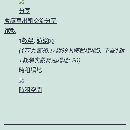
分享
會議室出租
交流
分享
家教
1
教學
.j
訪談
pg
(177
九宮格
.
見證
99 K
時租場地
B, 下載
1對
1教學
次數
舞蹈場地
: 20)
時租場地
時租空間