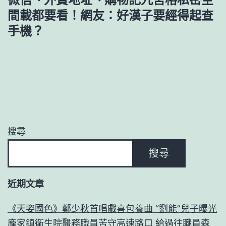
間載都要看！網友：好漢子要經得起查
手機？
搜尋
搜尋
近期文章
《天姿國色》鄭少秋首唱戲喜包養曲 “劉能”兒子曝光
龐家鎮衛生院醫務職員苦守高速路口 給過往職員森