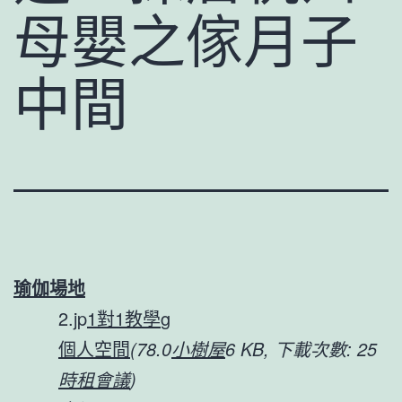
母嬰之傢月子
中間
瑜伽場地
2.jp
1對1教學
g
個人空間
(78.0
小樹屋
6 KB, 下載次數: 25
時租會議
)