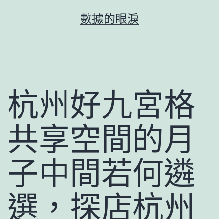
跳
數據的眼淚
至
主
要
內
容
杭州好九宮格
共享空間的月
子中間若何遴
選，探店杭州