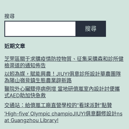
搜尋
搜尋
近期文章
芝罘區關于求購疫情防控物質、征集采購森和診所健
檢渠道的通知佈告
以蚓為媒，賦能興農！JIUYI俱意診所設計華農團隊
為陽山嶺背鎮生態農業辟新路
醫院外心臟驟停病例增 當地研億嵐室內設計討便攜
式AED助加快急救
交通站：給億嵐工廠直營學校的“看球派對”點贊
‘High-five’ Olympic champioJIUYI俱意翻修設計ns
at Guangzhou Library!