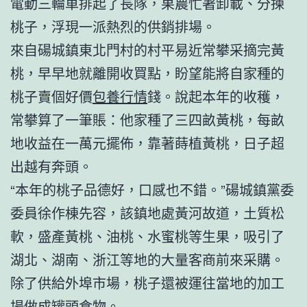
電動三輪車排起了長隊，果農忙著卸載、分揀
桃子，浮現一派熱烈的供銷排場。
來自碭城鎮東北門村的村平易近常攀采摘完黃
桃，早早地就離開收買點，盼望能將自家種的
桃子賣個好價
包養行情
錢。說起本年的收穫，
常攀算了一筆賬：他家種了三四畝黃桃，每畝
地收益在一萬元擺佈，靠著蒔植黃桃，日子超
出越有奔頭。
“本年的桃子品德好，口感也不錯。”碭城鎮黨委
委員徐作棟先容，該鎮地處黃河故道，土質松
軟，盛產黃桃、油桃、水蜜桃等生果，吸引了
湖北、湖南、浙江等地的大量客商前來采購。
除了供給外埠市場，桃子還被運往當地的加工
場做成罐頭食物。