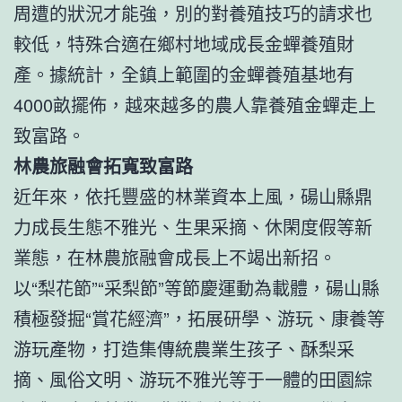
周遭的狀況才能強，別的對養殖技巧的請求也
較低，特殊合適在鄉村地域成長金蟬養殖財
產。據統計，全鎮上範圍的金蟬養殖基地有
4000畝擺佈，越來越多的農人靠養殖金蟬走上
致富路。
林農旅融會拓寬致富路
近年來，依托豐盛的林業資本上風，碭山縣鼎
力成長生態不雅光、生果采摘、休閑度假等新
業態，在林農旅融會成長上不竭出新招。
以“梨花節”“采梨節”等節慶運動為載體，碭山縣
積極發掘“賞花經濟”，拓展研學、游玩、康養等
游玩產物，打造集傳統農業生孩子、酥梨采
摘、風俗文明、游玩不雅光等于一體的田園綜