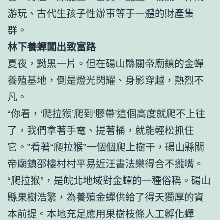
游玩、古代生孩子性辦事等于一體的財產集
群。
林下養蟬闖出致富路
夏夜，黝黑一片。但在碭山縣關帝廟鎮的金蟬
養殖基地，倒是燈光閃耀、身影穿越，熱烈不
凡。
“你看，‘爬拉猴’爬到‘膠帶’這個高度就爬不上往
了，我們拿著手電、提著桶，就能輕松抓住
它。”看著“爬拉猴”一個個爬上樹干，碭山縣關
帝廟鎮邵樓村村平易近汪書法樂得合不攏嘴。
“爬拉猴”，是皖北地域對金蟬的一種俗稱。碭山
縣果樹浩繁，為養殖金蟬供給了得天獨厚的資
本前提。本地充足應用果樹枝條人工孵化蟬