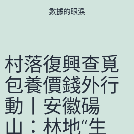
跳
數據的眼淚
至
主
要
內
容
村落復興查覓
包養價錢外行
動丨安徽碭
山：林地“生