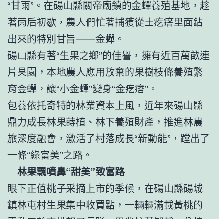
“甘雨”。在碭山縣關帝廟鎮的金蟬養殖基地，趁
著雨后初歇，農人們忙著捕獲從土疙瘩里面鉆
出來的特別甘旨——金蟬。
碭山縣有著“生果之鄉”的佳譽，擁有近百萬畝連
片果園，本地農人應用放棄的果樹枝條養殖繁
育金蟬，讓“小金蟬”變身“金疙瘩”。
包養
依托奇特的林業資本上風，近年來碭山縣
鼎力成長林果蒔植、林下養殖財產，推進林農
旅深度融會，激活了村落成長“新動能”，蹚出了
一條“綠富美”之路。
林果飄噴鼻“甜美”致富路
眼下正值桃子采摘上市的季候，在碭山縣碭城
鎮林屯村生果集中收買點，一輛輛滿載黃桃的