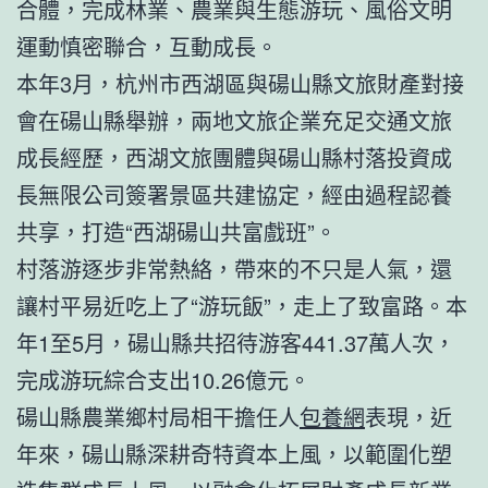
合體，完成林業、農業與生態游玩、風俗文明
運動慎密聯合，互動成長。
本年3月，杭州市西湖區與碭山縣文旅財產對接
會在碭山縣舉辦，兩地文旅企業充足交通文旅
成長經歷，西湖文旅團體與碭山縣村落投資成
長無限公司簽署景區共建協定，經由過程認養
共享，打造“西湖碭山共富戲班”。
村落游逐步非常熱絡，帶來的不只是人氣，還
讓村平易近吃上了“游玩飯”，走上了致富路。本
年1至5月，碭山縣共招待游客441.37萬人次，
完成游玩綜合支出10.26億元。
碭山縣農業鄉村局相干擔任人
包養網
表現，近
年來，碭山縣深耕奇特資本上風，以範圍化塑