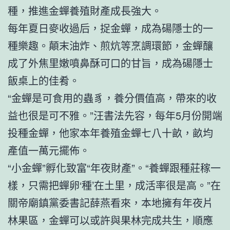
種，推進金蟬養殖財產成長強大。
每年夏日麥收過后，捉金蟬，成為碭隱士的一
種樂趣。顛末油炸、煎炕等烹調環節，金蟬釀
成了外焦里嫩噴鼻酥可口的甘旨，成為碭隱士
飯桌上的佳肴。
“金蟬是可食用的蟲豸，養分價值高，帶來的收
益也很是可不雅。”汪書法先容，每年5月份開端
投種金蟬，他家本年養殖金蟬七八十畝，畝均
產值一萬元擺佈。
“小金蟬”孵化致富“年夜財產”。“養蟬跟種莊稼一
樣，只需把蟬卵‘種’在土里，成活率很是高。”在
關帝廟鎮黨委書記薛燕看來，本地擁有年夜片
林果區，金蟬可以或許與果林完成共生，順應