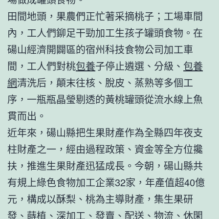
田間地頭，果農們正忙著采摘桃子；工場車間
內，工人們鉚足干勁加工生孩子罐頭食物。在
碭山經濟開闢區的宿州科技食物公司加工車
間，工人們對桃
包養
子停止遴選、分級、
包養
網
清洗后，顛末往核、脫皮、蒸熟等多個工
序，一瓶瓶晶瑩剔透的黃桃罐頭從流水線上魚
貫而出。
近年來，碭山縣把生果財產作為全縣四年夜支
柱財產之一，經由過程政策、資金等全方位攙
扶，推進生果財產迅猛成長。今朝，碭山縣共
有規上綠色食物加工企業32家，年產值超40億
元，構成以酥梨、桃為主導財產，集生果研
發、蒔植、深加工、發賣、配送、物流、休閑