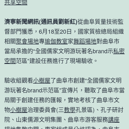
共享空間
濟寧新聞網訊(通訊員劉新紅)
從曲阜質量技術監
督部門獲悉，6月18至20日，國家質檢總局組織
相關
聚會場地
專
瑜伽教室
家
舞蹈場地
對曲阜市
當局承擔的“全國儒家文明游玩著名brand示
私密
空間
范區”建設任務進行了現場驗收。
驗收組觀看
小樹屋
了曲阜市創建“全國儒家文明
游玩著名brand示范區”宣傳片，聽取了曲阜市當
局關于創建任務的匯報，實地考核了曲阜市文
物
小樹屋
治理委員會(三
教學
孔景區)、孔子研討
院、山東儒源文明集團、曲阜市游客服務
講座