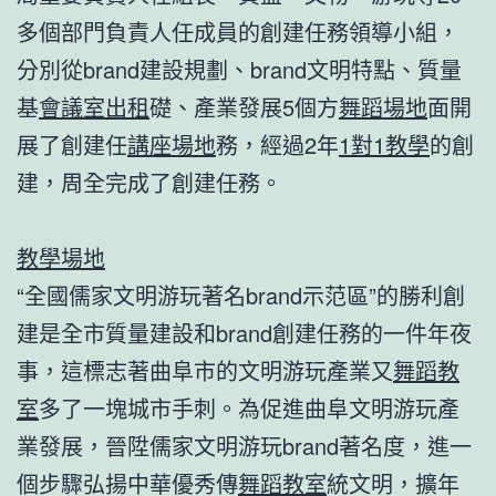
多個部門負責人任成員的創建任務領導小組，
分別從brand建設規劃、brand文明特點、質量
基
會議室出租
礎、產業發展5個方
舞蹈場地
面開
展了創建任
講座場地
務，經過2年
1對1教學
的創
建，周全完成了創建任務。
教學場地
“全國儒家文明游玩著名brand示范區”的勝利創
建是全市質量建設和brand創建任務的一件年夜
事，這標志著曲阜市的文明游玩產業又
舞蹈教
室
多了一塊城市手刺。為促進曲阜文明游玩產
業發展，晉陞儒家文明游玩brand著名度，進一
個步驟弘揚中華優秀傳
舞蹈教室
統文明，擴年