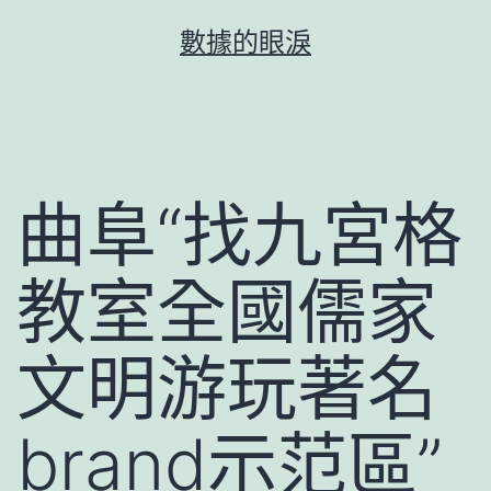
跳
數據的眼淚
至
主
要
內
容
曲阜“找九宮格
教室全國儒家
文明游玩著名
brand示范區”