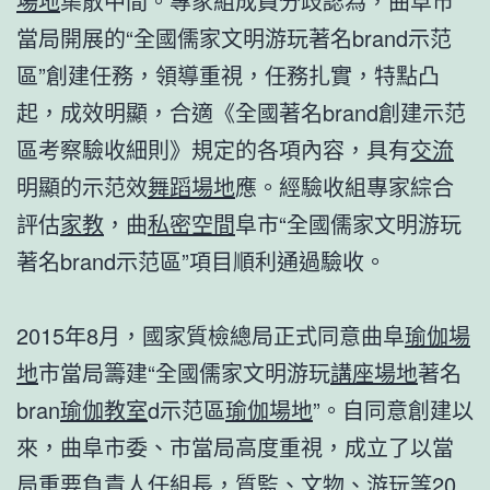
場地
集散中間。專家組成員分歧認為，曲阜市
當局開展的“全國儒家文明游玩著名brand示范
區”創建任務，領導重視，任務扎實，特點凸
起，成效明顯，合適《全國著名brand創建示范
區考察驗收細則》規定的各項內容，具有
交流
明顯的示范效
舞蹈場地
應。經驗收組專家綜合
評估
家教
，曲
私密空間
阜市“全國儒家文明游玩
著名brand示范區”項目順利通過驗收。
2015年8月，國家質檢總局正式同意曲阜
瑜伽場
地
市當局籌建“全國儒家文明游玩
講座場地
著名
bran
瑜伽教室
d示范區
瑜伽場地
”。自同意創建以
來，曲阜市委、市當局高度重視，成立了以當
局重要負責人任組長，質監、文物、游玩等20