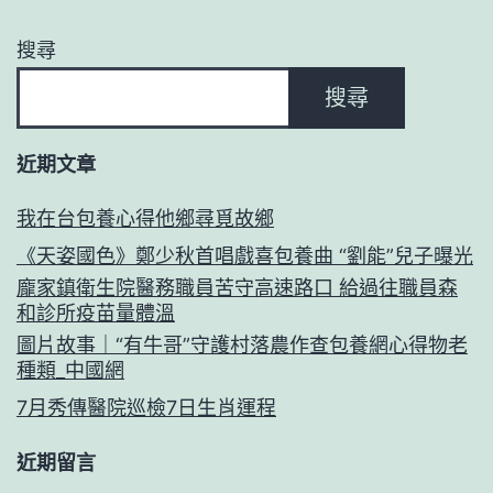
搜尋
搜尋
近期文章
我在台包養心得他鄉尋覓故鄉
《天姿國色》鄭少秋首唱戲喜包養曲 “劉能”兒子曝光
龐家鎮衛生院醫務職員苦守高速路口 給過往職員森
和診所疫苗量體溫
圖片故事｜“有牛哥”守護村落農作查包養網心得物老
種類_中國網
7月秀傳醫院巡檢7日生肖運程
近期留言