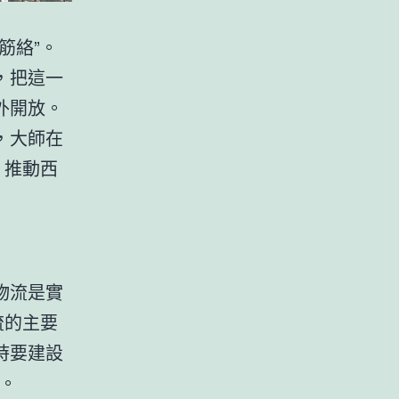
筋絡”。
，把這一
外開放。
，大師在
。推動西
物流是實
流的主要
時要建設
健。