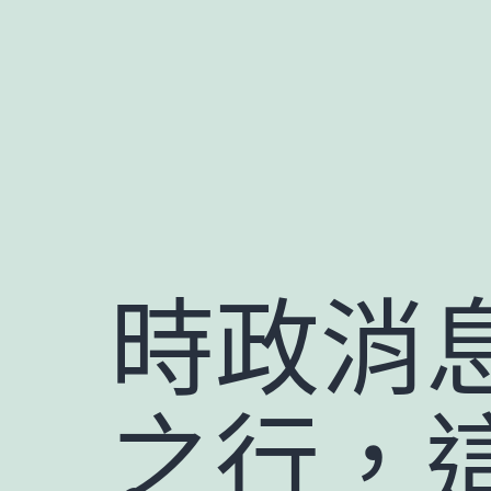
跳
至
主
要
內
容
時政消
之行，