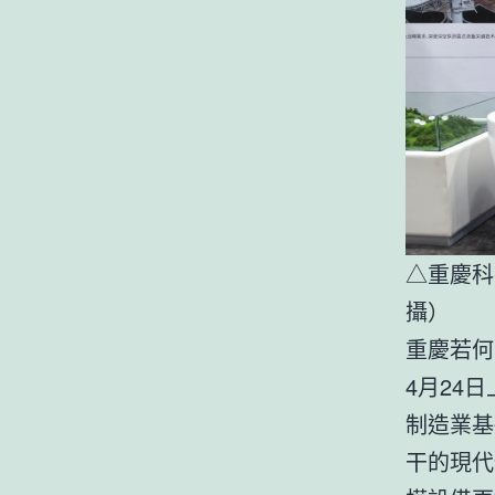
△重慶科
攝）
重慶若何
4月24
制造業基
干的現代