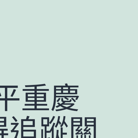
平重慶
得追蹤關