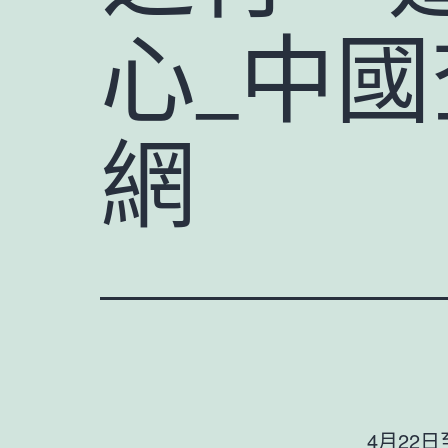
心_中
網
4月22