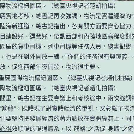
國際物流樞紐園區。（總臺央視記者范凱拍攝）
慶實地考核，總書記再次強調，物流是實體經濟的“
陸海新通道，總書記指出，各有關方面要齊心協力
目建設好、運營好，帶動西部和內陸地區高程度對
園區的貨車司機、列車司機等任務人員，總書記說
，也是在對外開放一線，“你們的任務很有興趣義”
放、促進西部年夜開發，物流很主要。
際物流樞紐園區。（總臺央視記者趙化拍攝）
間里，總書記在主要會議上和考核途中，兩次強調
“筋絡”，既體現了對實體經濟的重視，又彰顯了物
們要堅持把發展經濟的著力點放在實體經濟上，同
心得
效順暢的暢通體系，以“筋絡”之活促“身體”之