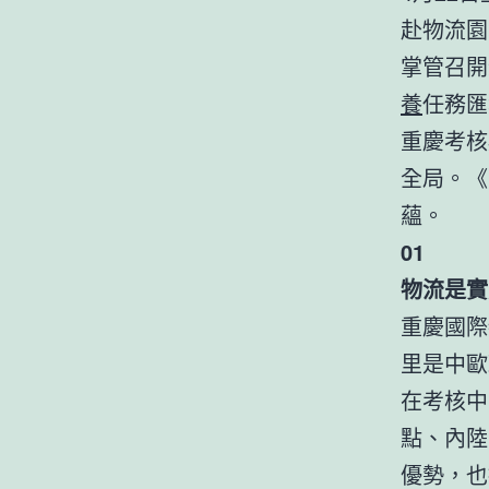
赴物流園
掌管召開
養
任務匯
重慶考核
全局。《
蘊。
01
物流是實
重慶國際
里是中歐
在考核中
點、內陸
優勢，也