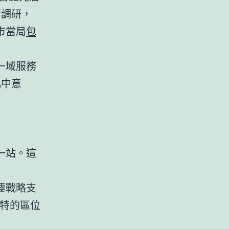
所調研，
市當局
包
一域服務
此中意
一站。這
要戰略支
獨特的區位