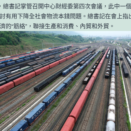
，總書記掌管召開中心財經委第四次會議，此中一
討有用下降全社會物流本錢問題。總書記在會上指
濟的“筋絡”，聯接生產和消費、內貿和外貿。