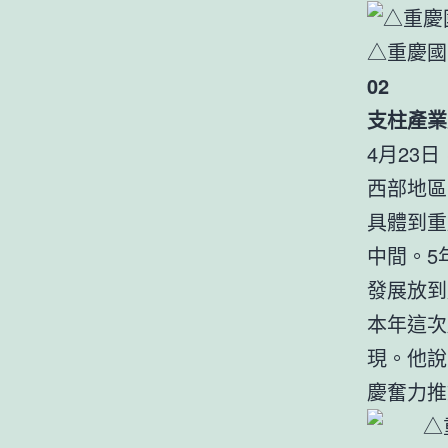
△重慶
02
支柱產業
4月23
西部地區
具體到重
中間。5
發展放到
本年這次
現。他說
慶奮力推