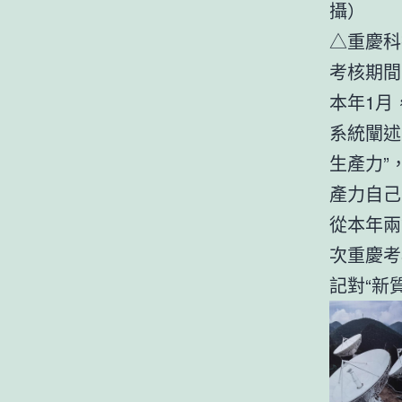
△重慶科
考核期間
本年1月
系統闡述
生產力”
產力自己
從本年兩
次重慶考
記對“新