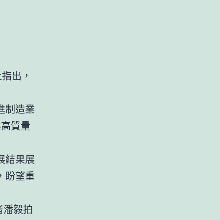
上指出，
進制造業
業高質量
展結果展
，盼望重