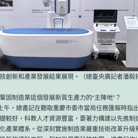
技創新和產業發展結果展現。（總臺央廣記者潘毅
鞏固制造業這個發展新質生產力的“主陣地”？
日上午，總書記在聽取重慶市委市當局任務匯報時指
礎較好，科教人才資源豐富，要著力構建以先進制
化產業體系。從深刻實施制造業嚴重技術改革升級