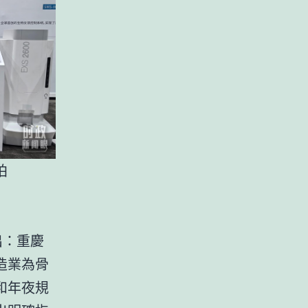
拍
出：重慶
造業為骨
和年夜規