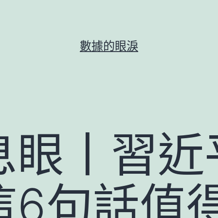
數據的眼淚
息眼丨習近
這6句話值