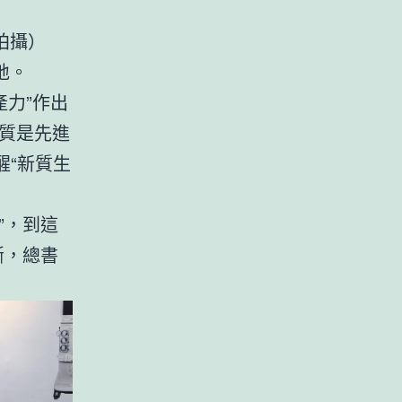
拍攝）
地。
產力”作出
質是先進
醒“新質生
”，到這
斷，總書