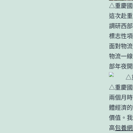
△重慶
這次赴重
調研西部
標志性項
面對物流
物流一線
部年夜開
△重慶國
兩個月時
體經濟的
價值。我
高
包養網