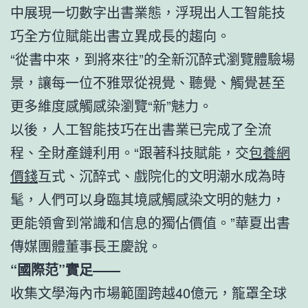
中展現一切數字出書業態，浮現出人工智能技
巧全方位賦能出書立異成長的趨向。
“從書中來，到將來往”的全新沉醉式瀏覽體驗場
景，讓每一位不雅眾從視覺、聽覺、觸覺甚至
更多維度感觸感染瀏覽“新”魅力。
以後，人工智能技巧在出書業已完成了全流
程、全財產鏈利用。“跟著科技賦能，交
包養網
價錢
互式、沉醉式、戲院化的文明潮水成為時
髦，人們可以身臨其境感觸感染文明的魅力，
更能領會到常識和信息的獨佔價值。”華夏出書
傳媒團體董事長王慶說。
“國際范”實足——
收集文學海內市場範圍跨越40億元，籠罩全球