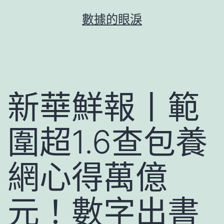
跳
數據的眼淚
至
主
要
內
容
新華鮮報丨範
圍超1.6查包養
網心得萬億
元！數字出書