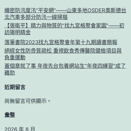
織密防汛度汛“平安網”——山東多地OSDER奧斯德台
北汽車多部分防汛一線掃描
【張衛平】精力與物質的“找九宮格聚會家園”——初
訪陽明精舍
落筆書院2023找九宮格聚會年第十九期讀書簡報
絕經女性防骨質疏松 重視飲食秀傳醫院健檢項目與
負重運動
蓋個章就了事 年夜先台包養網站生”年夜四練習”成了
雞肋
近期留言
尚無留言可供顯示。
彙整
2026 年 8 月