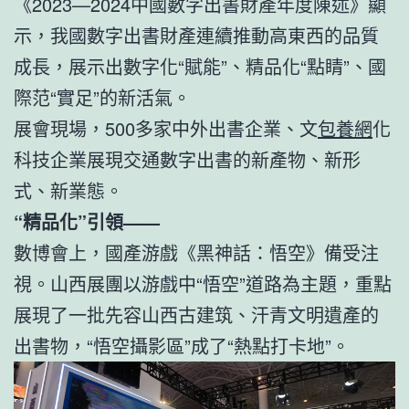
《2023—2024中國數字出書財產年度陳述》顯
示，我國數字出書財產連續推動高東西的品質
成長，展示出數字化“賦能”、精品化“點睛”、國
際范“實足”的新活氣。
展會現場，500多家中外出書企業、文
包養網
化
科技企業展現交通數字出書的新產物、新形
式、新業態。
“精品化”引領——
數博會上，國產游戲《黑神話：悟空》備受注
視。山西展團以游戲中“悟空”道路為主題，重點
展現了一批先容山西古建筑、汗青文明遺產的
出書物，“悟空攝影區”成了“熱點打卡地”。