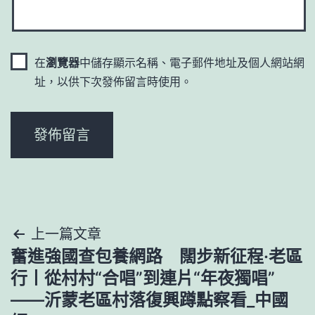
在
瀏覽器
中儲存顯示名稱、電子郵件地址及個人網站網
址，以供下次發佈留言時使用。
文
上一篇文章
奮進強國查包養網路 闊步新征程·老區
章
行丨從村村“合唱”到連片“年夜獨唱”
導
——沂蒙老區村落復興蹲點察看_中國