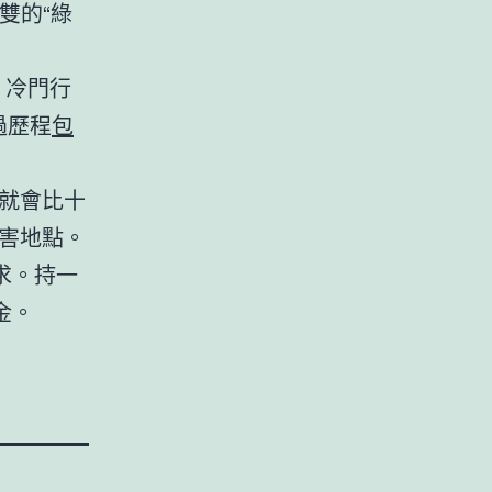
雙的“綠
、冷門行
過歷程
包
就會比十
害地點。
求。持一
金。