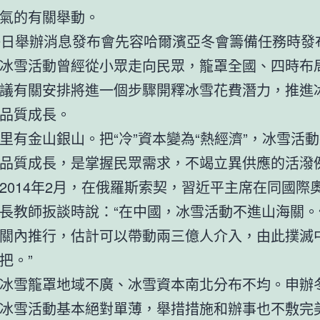
氣的有關舉動。
9日舉辦消息發布會先容哈爾濱亞冬會籌備任務時發
冰雪活動曾經從小眾走向民眾，籠罩全國、四時布
議有關安排將進一個步驟開釋冰雪花費潛力，推進
品質成長。
里有金山銀山。把“冷”資本變為“熱經濟”，冰雪活
品質成長，是掌握民眾需求，不竭立異供應的活潑
2014年2月，在俄羅斯索契，習近平主席在同國際
長教師扳談時說：“在中國，冰雪活動不進山海關。
關內推行，估計可以帶動兩三億人介入，由此撲滅
把。”
冰雪籠罩地域不廣、冰雪資本南北分布不均。申辦
冰雪活動基本絕對單薄，舉措措施和辦事也不敷完