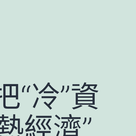
“冷”資
熱經濟”_