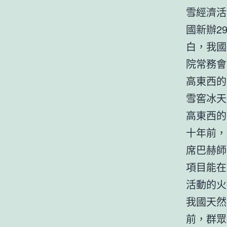
雪經濟活
國新辦2
白，我國
院常務會
高東西的
雪窖冰天
高東西的
十年前，
席巴赫師
項目能在
活動的火
我國天然
前，群眾