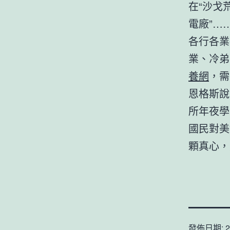
在“沙戈
電廠”…
各行各業
業、冷弟
養網
，需
恩格斯說
所年夜學
國民對美
顆真心，
發佈日期:
2