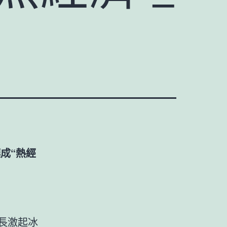
成“熱經
長激起冰