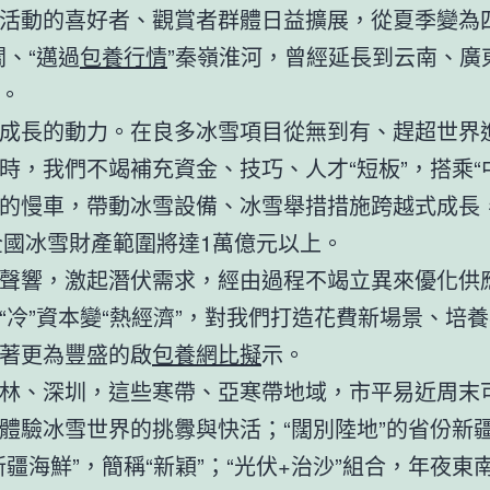
活動的喜好者、觀賞者群體日益擴展，從夏季變為四
關、“邁過
包養行情
”秦嶺淮河，曾經延長到云南、廣
。
成長的動力。在良多冰雪項目從無到有、趕超世界
時，我們不竭補充資金、技巧、人才“短板”，搭乘“
的慢車，帶動冰雪設備、冰雪舉措措施跨越式成長
年全國冰雪財產範圍將達1萬億元以上。
聲響，激起潛伏需求，經由過程不竭立異來優化供
“冷”資本變“熱經濟”，對我們打造花費新場景、培
著更為豐盛的啟
包養網比擬
示。
林、深圳，這些寒帶、亞寒帶地域，市平易近周末
體驗冰雪世界的挑釁與快活；“闊別陸地”的省份新
新疆海鮮”，簡稱“新穎”；“光伏+治沙”組合，年夜東