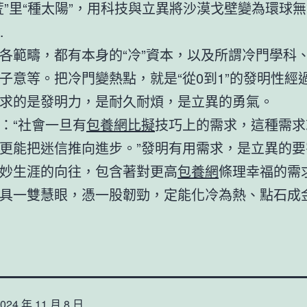
荒”里“種太陽”，用科技與立異將沙漠戈壁變為環球無
…
各範疇，都有本身的“冷”資本，以及所謂冷門學科
子意等。把冷門變熱點，就是“從0到1”的發明性經
求的是發明力，是耐久耐煩，是立異的勇氣。
：“社會一旦有
包養網比擬
技巧上的需求，這種需求
更能把迷信推向進步。”發明有用需求，是立異的要
妙生涯的向往，包含著對更高
包養網
條理幸福的需
具一雙慧眼，憑一股韌勁，定能化冷為熱、點石成
024 年 11 月 8 日