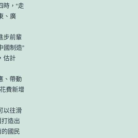
時，“走
東、廣
進步前輩
中國制造”
，估計
應、帶動
養花費新增
可以往滑
疆打造出
南的國民