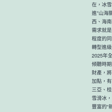
在，冰雪
進”山海
西、海南
需求就是
程度的同
轉型進級
2025
傾聽時期
財產，將
加點，有
三亞、桂
雪滑冰，
豐富的“