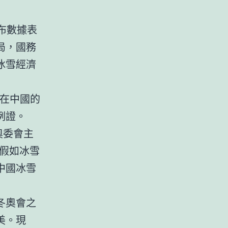
布數據表
局，國務
冰雪經濟
動在中國的
例證。
奧委會主
假如冰雪
中國冰雪
冬奧會之
美。現