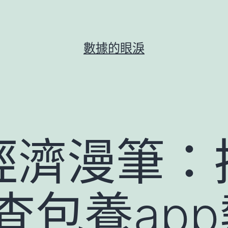
數據的眼淚
濟漫筆：把
查包養app