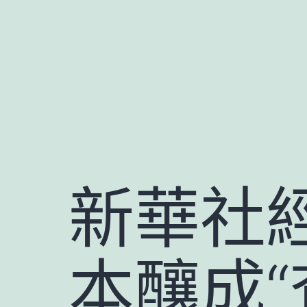
跳
至
主
要
內
容
新華社經
本釀成“