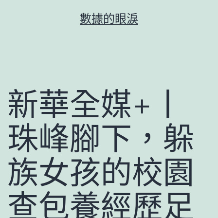
跳
數據的眼淚
至
主
要
內
容
新華全媒+丨
珠峰腳下，躲
族女孩的校園
查包養經歷足