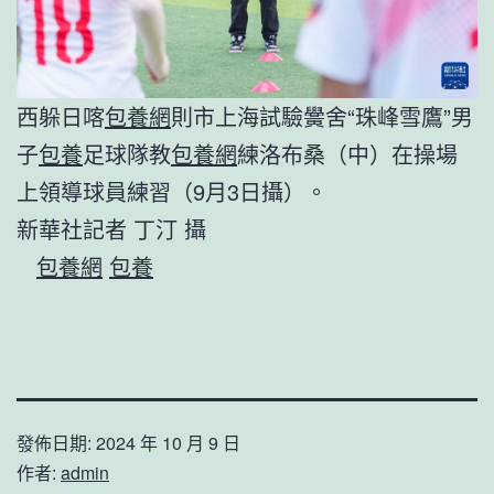
西躲日喀
包養網
則市上海試驗黌舍“珠峰雪鷹”男
子
包養
足球隊教
包養網
練洛布桑（中）在操場
上領導球員練習（9月3日攝）。
新華社記者 丁汀 攝
包養網
包養
發佈日期:
2024 年 10 月 9 日
作者:
admin