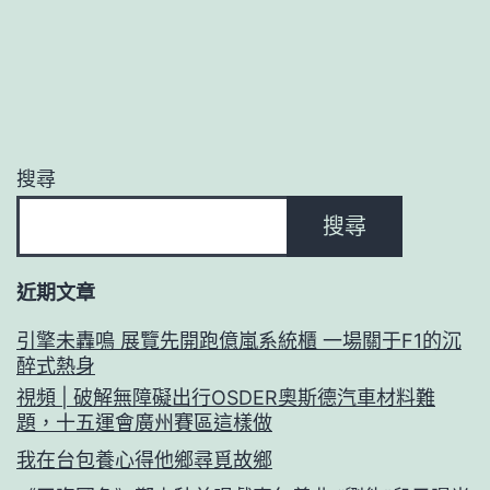
搜尋
搜尋
近期文章
引擎未轟鳴 展覽先開跑億嵐系統櫃 一場關于F1的沉
醉式熱身
視頻 | 破解無障礙出行OSDER奧斯德汽車材料難
題，十五運會廣州賽區這樣做
我在台包養心得他鄉尋覓故鄉