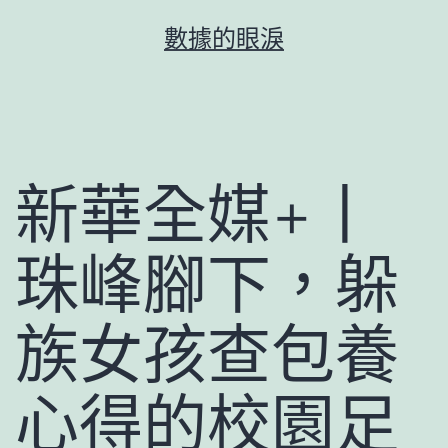
跳
數據的眼淚
至
主
要
內
容
新華全媒+丨
珠峰腳下，躲
族女孩查包養
心得的校園足