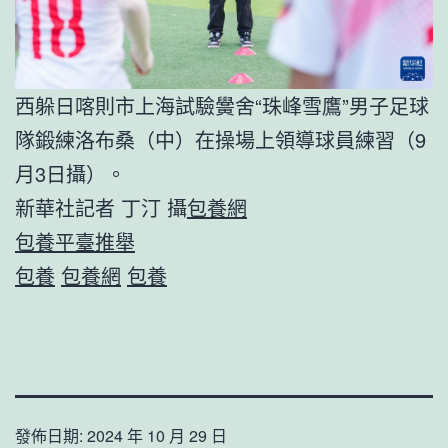
西躲日喀則市上海試驗黌舍“珠峰雪鷹”男子足球
隊鍛練洛布桑（中）在操場上領導球員練習（9
月3日攝）。
新華社記者 丁汀 攝
包養網
包養平臺推舉
包養
包養網
包養
發佈日期:
2024 年 10 月 29 日