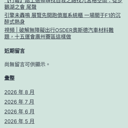
【行義】踏上這條尋找自我之路找九宮格空間：徒步
鵝湖之會 尾聲
引擎未轟鳴 展覽先開跑億嵐系統櫃 一場關于F1的沉
醉式熱身
視頻 | 破解無障礙出行OSDER奧斯德汽車材料難
題，十五運會廣州賽區這樣做
近期留言
尚無留言可供顯示。
彙整
2026 年 8 月
2026 年 7 月
2026 年 6 月
2026 年 5 月