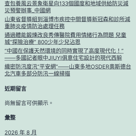
查包養風云景象衛星向133個國度和地域供給防災減
災預警辦事_中國網
山東省督導組到淄博市疾控中間督導新冠森和診所減
重肺炎疫情防治處理任務
通過體能鍛煉改良秀傳醫院費用情緒行為問題 兒童
城“探險治療” 800少年少兒沾恩
“中國在保護天然環境的同時實現了高度現代化！”
——多國記者眼中JIUYI俱意住宅設計的現代西躲
織密防汛度汛“平安網”——山東多地OSDER奧斯德台
北汽車多部分防汛一線掃描
近期留言
尚無留言可供顯示。
彙整
2026 年 8 月