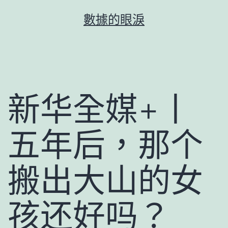
跳
數據的眼淚
至
主
要
內
容
新华全媒+丨
五年后，那个
搬出大山的女
孩还好吗？