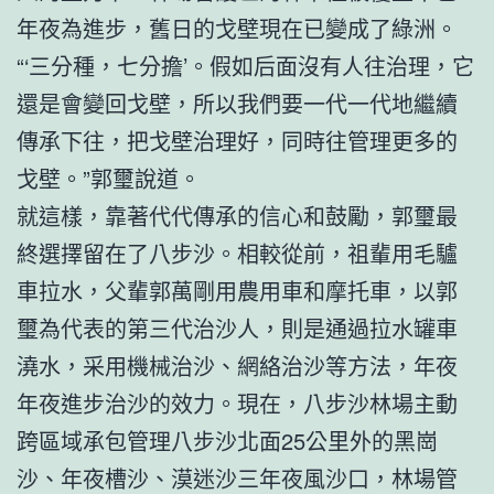
年夜為進步，舊日的戈壁現在已變成了綠洲。
“‘三分種，七分擔’。假如后面沒有人往治理，它
還是會變回戈壁，所以我們要一代一代地繼續
傳承下往，把戈壁治理好，同時往管理更多的
戈壁。”郭璽說道。
就這樣，靠著代代傳承的信心和鼓勵，郭璽最
終選擇留在了八步沙。相較從前，祖輩用毛驢
車拉水，父輩郭萬剛用農用車和摩托車，以郭
璽為代表的第三代治沙人，則是通過拉水罐車
澆水，采用機械治沙、網絡治沙等方法，年夜
年夜進步治沙的效力。現在，八步沙林場主動
跨區域承包管理八步沙北面25公里外的黑崗
沙、年夜槽沙、漠迷沙三年夜風沙口，林場管