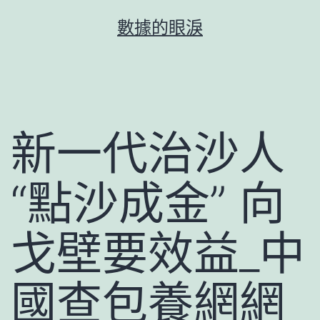
跳
數據的眼淚
至
主
要
內
容
新一代治沙人
“點沙成金” 向
戈壁要效益_中
國查包養網網