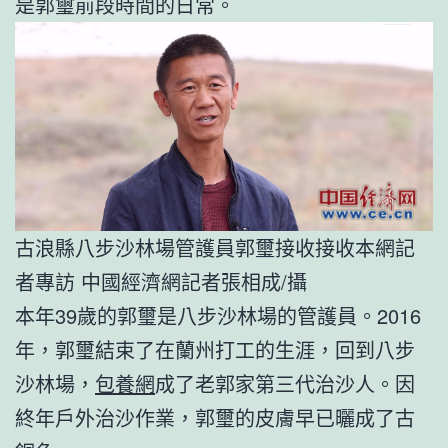
是郭璽前段時間的日常。
古浪縣八步沙林場管護員郭璽接收接收本網記
者專訪 中國經濟網記者張相成/攝
本年39歲的郭璽是八步沙林場的管護員。2016
年，郭璽結束了在蘭州打工的生涯，回到八步
沙林場，
包養網
成了老郭家第三代治沙人。因
終年戶外治沙作業，郭璽的皮膚早已曬成了古