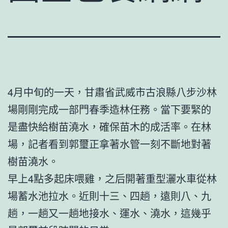
4月中旬的一天，甘肅省武威市古浪縣八步沙林
場剛剛完成一部門春季造林任務。當下要緊的
是盡快給樹苗澆水，確保苗木的成活率。在林
場，記者看到郭璽正拿著水管一刻不斷地對著
樹苗澆水。
早上4點多起床喂雞，之后開著重型灑水車從林
場蓄水池拉水。近則十三、四趟，遠則八、九
趟，一趟又一趟地接水、運水、澆水，這幾乎