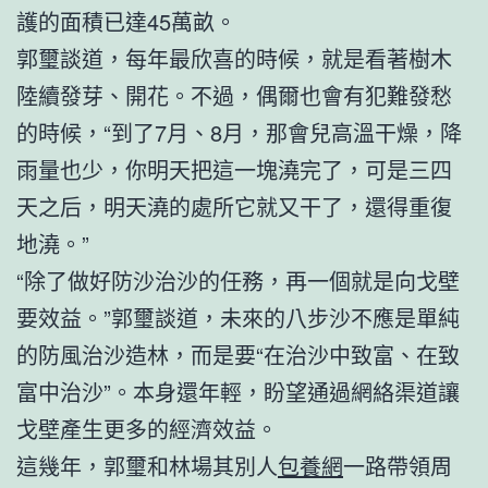
護的面積已達45萬畝。
郭璽談道，每年最欣喜的時候，就是看著樹木
陸續發芽、開花。不過，偶爾也會有犯難發愁
的時候，“到了7月、8月，那會兒高溫干燥，降
雨量也少，你明天把這一塊澆完了，可是三四
天之后，明天澆的處所它就又干了，還得重復
地澆。”
“除了做好防沙治沙的任務，再一個就是向戈壁
要效益。”郭璽談道，未來的八步沙不應是單純
的防風治沙造林，而是要“在治沙中致富、在致
富中治沙”。本身還年輕，盼望通過網絡渠道讓
戈壁產生更多的經濟效益。
這幾年，郭璽和林場其別人
包養網
一路帶領周