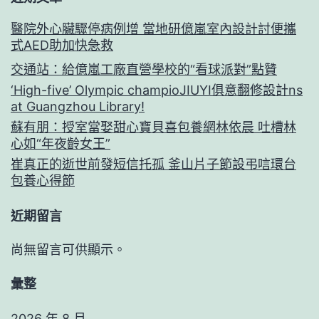
醫院外心臟驟停病例增 當地研億嵐室內設計討便攜
式AED助加快急救
交通站：給億嵐工廠直營學校的“看球派對”點贊
‘High-five’ Olympic champioJIUYI俱意翻修設計ns
at Guangzhou Library!
蘇有朋：授室當娶甜心寶貝喜包養網林依晨 吐槽林
心如“年夜齡女王”
崔真正的逝世前發短信托孤 釜山片子節設弔唁環台
包養心得節
近期留言
尚無留言可供顯示。
彙整
2026 年 8 月