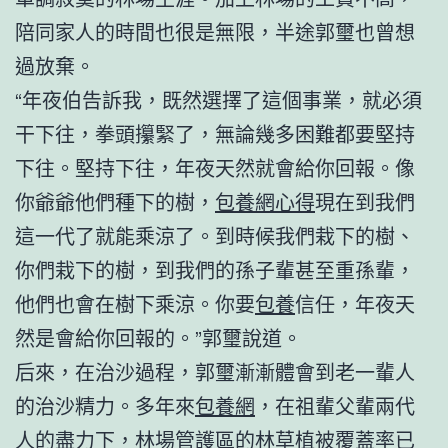
陪同家人的時間也很是無限，半途郭璽也曾想
過放棄。
“年夜伯告訴我，既然選擇了這個事業，就必須
干下往，拳頭攥緊了，無論幾多困難都要堅持
下往。堅持下往，年夜天然就會給你回報。像
你爺爺他們種下的樹，
包養網心得
現在到我們
這一代了就能乘涼了。到時候我們栽下的樹、
你們栽下的樹，到我們的孫子輩甚至重孫輩，
他們也會在樹下乘涼。你要
包養
信任，年夜天
然是會給你回報的。”郭璽說道。
后來，在治沙過程，郭璽漸漸體會到老一輩人
的治沙精力。多年來
包養網
，在祖輩父輩兩代
人的盡力下，林場管護區的林草植被覆蓋率已