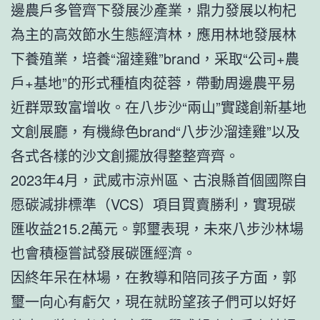
邊農戶多管齊下發展沙產業，鼎力發展以枸杞
為主的高效節水生態經濟林，應用林地發展林
下養殖業，培養“溜達雞”brand，采取“公司+農
戶+基地”的形式種植肉蓯蓉，帶動周邊農平易
近群眾致富增收。在八步沙“兩山”實踐創新基地
文創展廳，有機綠色brand“八步沙溜達雞”以及
各式各樣的沙文創擺放得整整齊齊。
2023年4月，武威市涼州區、古浪縣首個國際自
愿碳減排標準（VCS）項目買賣勝利，實現碳
匯收益215.2萬元。郭璽表現，未來八步沙林場
也會積極嘗試發展碳匯經濟。
因終年呆在林場，在教導和陪同孩子方面，郭
璽一向心有虧欠，現在就盼望孩子們可以好好