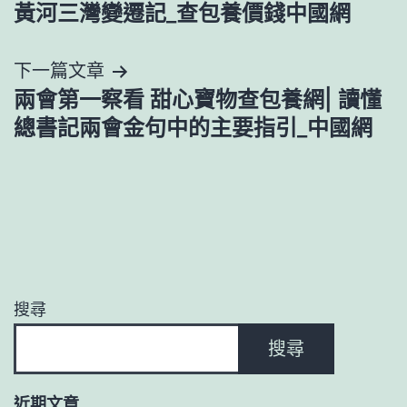
黃河三灣變遷記_查包養價錢中國網
章
導
下一篇文章
兩會第一察看 甜心寶物查包養網| 讀懂
覽
總書記兩會金句中的主要指引_中國網
搜尋
搜尋
近期文章