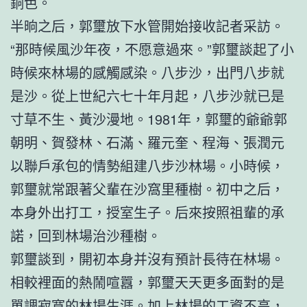
銅色。
半晌之后，郭璽放下水管開始接收記者采訪。
“那時候風沙年夜，不愿意過來。”郭璽談起了小
時候來林場的感觸感染。八步沙，出門八步就
是沙。從上世紀六七十年月起，八步沙就已是
寸草不生、黃沙漫地。1981年，郭璽的爺爺郭
朝明、賀發林、石滿、羅元奎、程海、張潤元
以聯戶承包的情勢組建八步沙林場。小時候，
郭璽就常跟著父輩在沙窩里種樹。初中之后，
本身外出打工，授室生子。后來按照祖輩的承
諾，回到林場治沙種樹。
郭璽談到，開初本身并沒有預計長待在林場。
相較裡面的熱鬧喧囂，郭璽天天更多面對的是
單調寂寞的林場生涯。加上林場的工資不高，