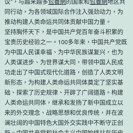
议”，与越来越多
包養網
的国家和
包養網
地区共
同行动，为各领域国际合作注入强劲动力，为
推动构建人类命运共同体贡献中国力量。
坚持胸怀天下，是中国共产党百年奋斗积累的
宝贵历史经验之一。100多年来，中国共产党既
为中国人民谋幸福、为中华民族谋复兴，也为
人类谋进步、为世界谋大同，带领中国人民成
功走出了中国式现代化道路，创造了人类文明
新形态，为构建人类命运共同体奠定了坚实基
础、探索了历史规律、开辟了广阔道路。构建
人类命运共同体，继承和发扬了新中国成立以
来的外交理念、战略思想和优良传统，并在波
澜壮阔的中国特色大国外交实践中不断守正创
新。中国共产党和社会主义中国始终站在历史