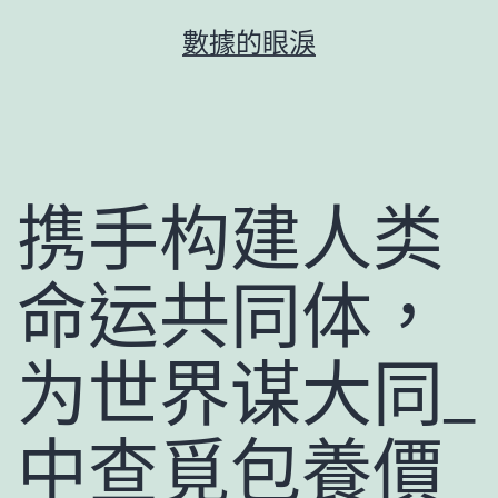
跳
數據的眼淚
至
主
要
內
容
携手构建人类
命运共同体，
为世界谋大同_
中查覓包養價