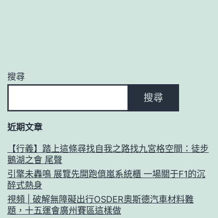
搜尋
搜尋
近期文章
【行義】踏上這條尋找自我之路找九宮格空間：徒步
鵝湖之會 尾聲
引擎未轟鳴 展覽先開跑億嵐系統櫃 一場關于F1的沉
醉式熱身
視頻 | 破解無障礙出行OSDER奧斯德汽車材料難
題，十五運會廣州賽區這樣做