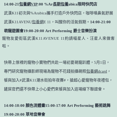
14:00-21
包養網VIP
:00 %Ar
長期包養
abica限時快閃店
武漢K11初次與%Arabica攜手打造戶外快閃店，咖啡噴鼻氣舒展
武漢K11
AVENU
包養網
E 11，叫醒你的活氣假期。
14:00-21:00
萌寵遊園會
19:00-20:00 Art Performing 爵士音樂扮演
寵物友愛街區
武漢K11
AVENUE 11約請喵星人、汪星人來做客
啦。
快帶上傢裡的寵物小寶物們共赴一場初夏萌寵趴體，5月1日，
專門研究寵物攝影師現場為寵物不花錢拍攝萌照
包養網dcard
，
餐與加入#武漢K11潮水街拍年夜賽#，搶超心愛寵物年夜禮包，
鏟屎官們
還不快帶上
小心愛們來餐與加入這場
線下聯誼會。
14:00-18:00 顏色流體畫
15:00-17:00 Art Performing 藝術跳舞
19:00-20:00 草地音樂會