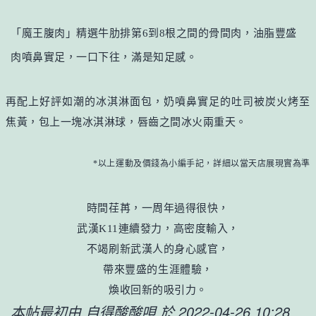
「魔王腹肉」精選牛肋排第6到8根之間的骨間肉，油脂豐盛
肉噴鼻實足，一口下往，滿是知足感。
再配上好評如潮的冰淇淋面包，奶噴鼻實足的吐司被炭火烤至
焦黃，包上一塊冰淇淋球，唇齒之間冰火兩重天。
*以上運動及價錢為小編手記，詳細以當天店展現實為準
時間荏苒，一周年過得很快，
武漢K11連續發力，高密度輸入，
不竭刷新武漢人的身心感官，
帶來豐盛的生涯體驗，
煥收回新的吸引力。
本帖最初由 自得酸酸唄 於 2022-04-26 10:28