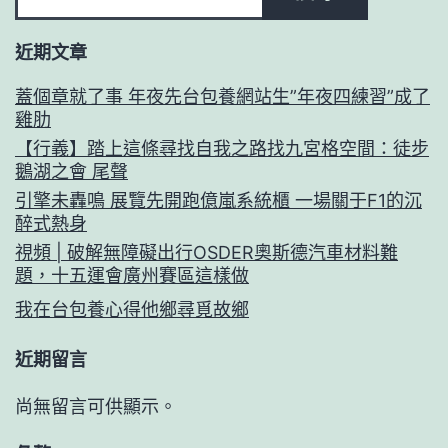
近期文章
蓋個章就了事 年夜先台包養網站生”年夜四練習”成了
雞肋
【行義】踏上這條尋找自我之路找九宮格空間：徒步
鵝湖之會 尾聲
引擎未轟鳴 展覽先開跑億嵐系統櫃 一場關于F1的沉
醉式熱身
視頻 | 破解無障礙出行OSDER奧斯德汽車材料難
題，十五運會廣州賽區這樣做
我在台包養心得他鄉尋覓故鄉
近期留言
尚無留言可供顯示。