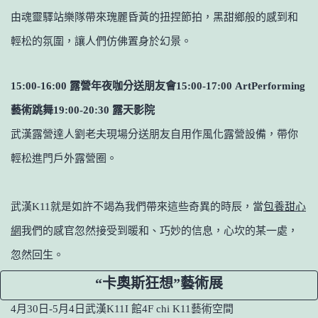
由魂靈驛站樂隊帶來瑰麗昏黃的扭捏節拍，黑甜鄉般的感到和
輕松的氛圍，讓人們仿佛置身於幻景。
15:00-16:00 露營年夜咖分送朋友會
15:00-17:00 ArtPerforming
藝術跳舞
19:00-20:30 露天影院
武漢露營達人劉老夫現場分送朋友自用作風化露營設備，帶你
輕松進門戶外露營圈。
武漢K11就是如許不竭為我們帶來這些奇異的時辰，當
包養甜心
網
我們的感官忽然接受到暖和、巧妙的信息，心坎的某一處，
忽然回生。
“卡奧斯狂想”藝術展
4月30日-5月4日
武漢K11
I 館4F chi K11
藝術空間