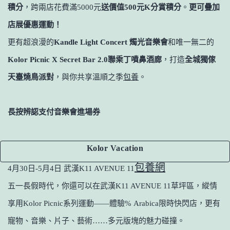
積分
，跨兩店花費滿5000元
送價值500元K分賞積分
。
更可疊加
店展優惠運動！
更有超浪漫的
Kandle Light Concert 燭光音樂會
和唯一無二的
Kolor Picnic X Secret Bar 2.0
聯乘丁噴鼻酒廊
，打造
全城獨傢
天臺燒鳥派對
，與你共享溫順之季
包養
。
長按辨認支付音樂會進場券
Kolor Vacation
包養網
4月30日-5月4日 武漢K11 AVENUE 11
五一長假時代，你還可以在武漢K11 AVENUE 11草坪區，縱情
享用Kolor Picnic系列運動——體驗% Arabica限時快閃店，更有
寵物、音樂、片子、藝術……多元版塊的魅力碰撞。