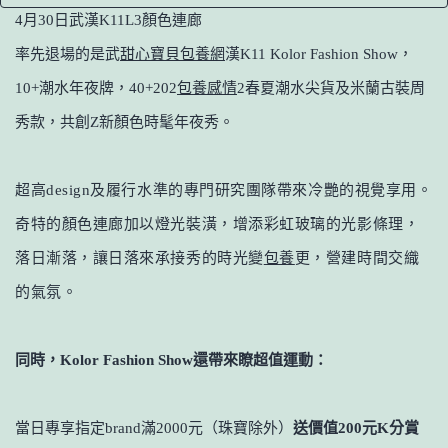
4月30日武漢K11L3顏色連廊
率先退場的是武
甜心寶貝包養網
漢K11 Kolor Fashion Show，
10+潮水年夜牌，40+202
包養感情
2春夏潮水尖貨及米蘭古裝周
秀款，共創Z新顏色時髦年夜秀。
超高design及履行水準的專門研究團隊帶來冷艷的視覺享用。
奇特的顏色連廊加以燈光裝潢，增添彩虹玻璃的光影條理，
落日漸落，讓日落來承接秀的時光變
包養
更，營建時間交織
的氣氛。
同時，
Kolor Fashion Show
還帶來瞭超值運動：
當日專享指定brand滿2000元（珠寶除外）
送價值200元K分賞