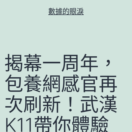
跳
數據的眼淚
至
主
要
內
容
揭幕一周年，
包養網感官再
次刷新！武漢
K11帶你體驗