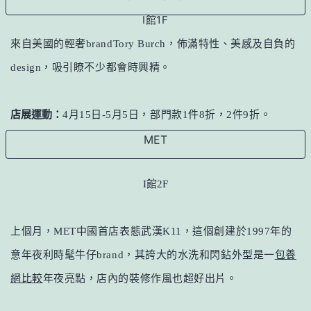
I館1F
來自美國的輕奢brandTory Burch，佈滿特性、美感及自負的
design，吸引瞭不少都會時興精。
店展運動：
4月15日-5月5日，部門款1件8折，2件9折。
MET
I館2F
上個月，MET中國首店表態武漢K11，這個創建於1997年的
意年夜利時髦牛仔brand，其誇大的水洗和閃鉆外型是一
包養
網比較
年夜亮點，店內的裝修作風也超好出片。