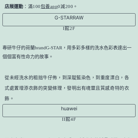
店展運動
：滿100
包養app
0減200。
G-STARRAW
I館2F
專研牛仔的荷蘭brandG-STAR，用多彩多樣的洗水色彩表達出一
個個富有性命力的故事。
從未經洗水的粗拙牛仔佈，到深靛藍染色，到重度漂白，各
式處置增添衣飾的突變條理，發明出有魂靈且質感奇特的衣
飾。
huawei
II館4F