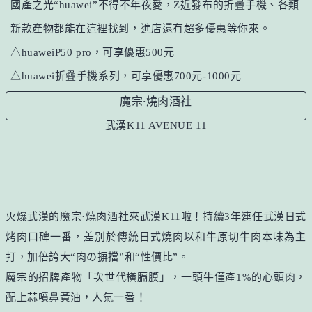
國產之光“huawei”不得不年夜愛，Z近發布的折疊手機、各類
新款產物都能在這裡找到，進店還有超多優惠等你來。
△huaweiP50 pro，可享優惠500元
△huawei折疊手機系列，可享優惠700元-1000元
魔宗·燒肉酒社
武漢
K11 AVENUE 11
火爆武漢的魔宗·燒肉酒社來武漢K11啦！持續3年連任武漢日式
烤肉口碑一番，差別於傳統日式燒肉以和牛原切牛肉本味為主
打，加倍誇大“肉の摒擋”和“性價比”。
魔宗的招牌產物「次世代橫膈膜」，一頭牛僅產1%的心頭肉，
配上蒜噴鼻黃油，人氣一番！