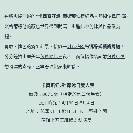
連續火爆江城的
“卡奧斯狂想”藝術展
值得細品。藝術傢奧田·聖·
米格爾將他的顏色世界帶到武漢，步進此中仿佛與作品融為一
體。
勇敢、撞色的霓虹幻景，恰似一
甜心花園
場
沉醉式藝術周遊，
分分鐘拍出盡美年
包養網比較
夜片。而每幅作品面前
包養行情
想轉達的寄義，正等著你親身來解讀。
“卡奧斯狂想”節沐日雙人票
價錢：88元/張（相當於第二張半價）
應用時光：4月30日-5月4日
地址：武漢K11 I 館4F chi K11藝術空間
掃描下方二維碼即刻購票