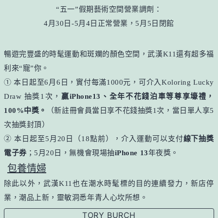
“五一”假期藝術空間營業調劑：
4月30日-5月4日正常營業，5月5日閉館
暢遊完豐盛的時髦運動和斑斕的顏色空間，武漢K11還有超多福
利來“寵”你。
① 本日起至6月6日，實付每滿1000元，可介入Koloring Lucky
Draw 抽獎1次，
贏iPhone13、全年不花錢泊車等尊享壕禮，
100%中獎。
（新註冊會員當日享不花錢抽獎1次，當日單人享5
次抽獎封頂）
② 本日起至5月20日（18點前），介入運動可以支付
線下抽獎
電子券
；5月20日，無機會現場抽
iPhone 13
年夜獎。
包養情婦
除此以外，武漢K11也在潮水時髦標的目的連續發力，新店停
業，潮品上新，靈敏洞悉年青人心坎所想。
TORY BURCH