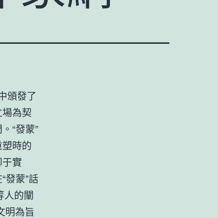
中頒發了
立場為契
。“發蒙”
重塑時的
腳于實
“發蒙”話
等人的闡
文明為旨