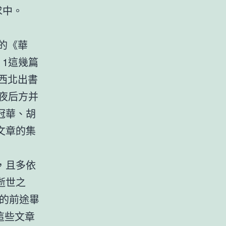
求中。
的《華
。1這幾篇
西北出書
年夜后方并
冠華、胡
文章的集
，且多依
逝世之
的前途畢
這些文章