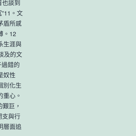
首也談到
”11。文
茅盾所感
。12
系生涯與
談及的文
子過錯的
是奴性
個別化生
的重心。
的艱巨，
開支與行
明層面追