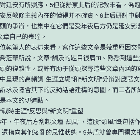
對延安有所照應，5但從舒蕪此后的記敘來看，喬
安反教條主義內在的懂得并不確實。6此后研討中
頭的爭辯，也集中在它們是受年夜后方仍是延安影
文章自己的表達。
位執筆人的表述來看，寫作這些文章是幾重原因交
喬冠華所說，文章“觸及的題目很廣”8。熟悉到這
頭的復雜性，或許有助于從頭探尋這些文章內涵的
中呈現的高頻詞“生涯立場”和“新文明”分辨對應著
訴求及隱含其下的反動話語建構的意圖，而二者所
是本文的切進點。
“戰時生涯”反思與“新文明”重塑
43年，年夜后方刮起文壇“頹風”，這股“頹風”既包括
，還指向其他凌亂的思惟狀態。9茅盾就曾專門撰文