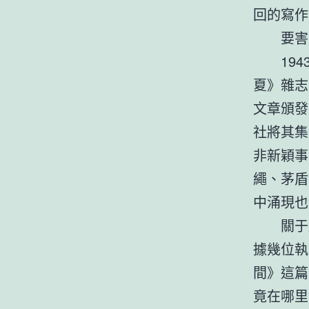
回的寫作
要害
19
夏》雜志
文章頒發
社將其集
非新穎事
繩、茅盾
中涌現也
關于
據幾位執
間》這篇
竟在哪里