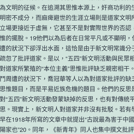
為文明的征候。在追溯其思惟本源上，奸商功利的
明密不成分，而麻痺避世的生涯立場則是道家文明
立場更接近于虛無，它甚至不是對實際世界的否認
惟的擺脫。19他們以為后者在日常平凡或不顯明，
遭的狀況下卻浮出水面，這恰是由于新文明常識分
疏忽了批評道家。是以，“五四”新文明活動與民眾
對道家所繁殖的“本位主義”思惟批評缺乏親密相干
鬥周遭的狀況下，喬冠華等人以為對道家批評的缺
思惟題目，而是平易近族危機的題目。他們的反思
對“五四”新文明活動發蒙缺掉的反思，也有對傳統
思。現實上，新文明人對道家并非沒有批駁。若有
早在1918年所寫的文章中就提出“古說最為害于中
陽家也”20。同年，《新青年》同人也集中撰文批