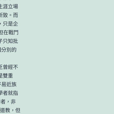
生涯立場
所致。而
，只是企
但在戰鬥
子只知批
相分別的
。
乏曾經不
是雙重
平易近族
學者就指
國者，非
評道教，但