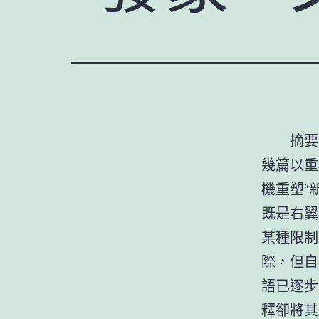
摘要
幾篇以重
機重塑“
既是右翼
某種限制
際，但自
語已逐步
釋卻將其