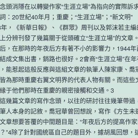
念頭消隱在以轉變作家“生涯立場”為指向的實際訴
詞：20世紀40年月；重慶；“生涯立場”；“新文明”
43年，《新華日報》、《群眾》周刊以及郭沫若主編
上分辨刊發了幾篇關于從頭確立“生涯立場”的文章
后，在那時的年夜后方有著不小的影響力，1944年
結成文集出書，銷路也很好。2會商“生涯立場”在
，能惹起這般反應與這組文章的執筆人陳家康、喬
皆為那時重慶右翼文明界的代表人物有關。而這些
緣于他們那時在重慶的親密接觸和交通。3
這幾篇文章的寫作念頭，以往的研討往往幾筆帶過
筆人本身的記敘。喬冠華曾回想說，寫作《方生未
文章想要答覆的中間題目是：“年夜后方的提高作家
？”4除了針對國統區自己的題目外，據胡風回想，