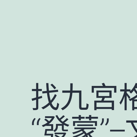
跳
至
主
要
內
容
找九宮格
“發蒙”