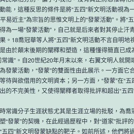
動能，這種反思的條件是將“五四”新文明活動視為
”“平易近主”為宗旨的思惟文明上的“發蒙活動”。將“五
得為一場“發蒙活動”，自己就是后來者對其停止汗
果。18喬冠華等人將“五四”新文明活動不言自明地
是由於顛末後期的闡釋和塑造，這種懂得簡直已成
前常識”。自20世紀20年月末以來，右翼文明人就開
為發蒙活動，“發蒙”的雙面性由此展示。一方面它
等待與欲借用的文明資本；另一方面，“發蒙”在“五
出的不完美性，又使得闡釋者取得批評和超出“五四
時常識分子生涯狀態尤其是生涯立場的批駁，為喬
塑“發蒙”的契機，在此經過歷程中，對“道家”批評
“五四”新文明發蒙缺點的靶子。如前所述，他們將