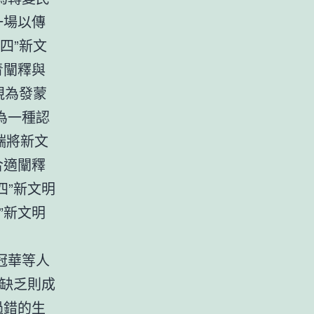
一場以傳
四”新文
青闡釋與
視為發蒙
為一種認
端將新文
合適闡釋
四”新文明
”新文明
冠華等人
的缺乏則成
過錯的生