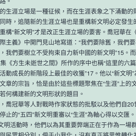
路。
的生涯立場是一種征候，而在生涯表象之下涌動的
同時，追隨新的生涯立場也是重構新文明必定發生
重構“新文明”才是改正生涯立場的要害。喬冠華在
際主義》中開門見山地寫道：“我們要除舊，我們要
，我們要樹立不受拘束自力新中國的新文明”15。
文集《方生未逝世之間》所作的序中也稱“這里的六
活動成長的新階段上最佳的收獲”17。他以“新文明
文章的宗旨，恰是由於這些標題聚焦在“生涯”上的
若何構建新的文明形狀的題目。
，喬冠華等人對戰時作家狀態的批駁以及他們自20世
停止的“五四”新文明重審以“生涯”為軸心得以交匯
新文明活動時，他們以為其重要弊端正在于作為一場
與民眾相分別，偏于小我化，沒有真正將思惟轉化