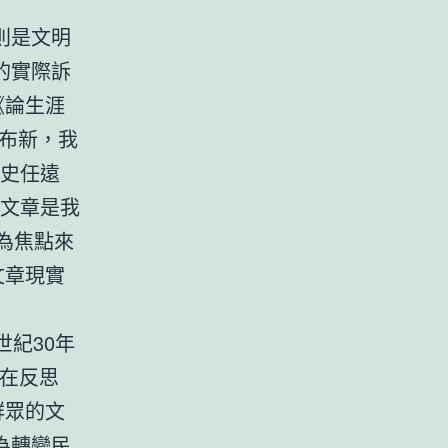
則是文明
的實際訴
《論生涯
布新，我
而史任遠
篇文章是我
”為焦點來
文章現實
紀30年
。在反思
群眾的文
為轉變民