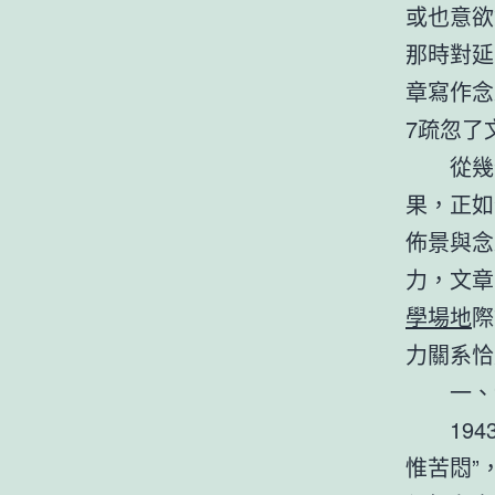
或也意欲
那時對延
章寫作念
7疏忽了
從幾
果，正如
佈景與念
力，文章
學場地
際
力關系恰
一、
19
惟苦悶”