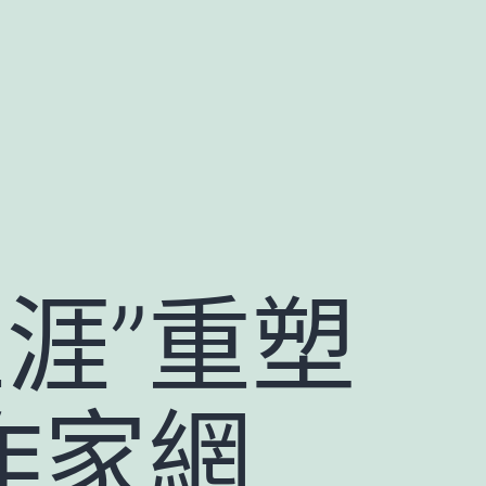
涯”重塑
作家網