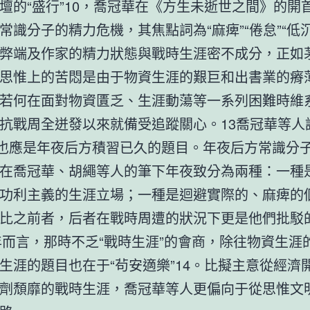
壇的“盛行”10，喬冠華在《方生未逝世之間》的開
常識分子的精力危機，其焦點詞為“麻痺”“倦怠”“低沉
弊端及作家的精力狀態與戰時生涯密不成分，正如
思惟上的苦悶是由于物資生涯的艱巨和出書業的瘠薄
若何在面對物資匱乏、生涯動蕩等一系列困難時維
抗戰周全迸發以來就備受追蹤關心。13喬冠華等人
”也應是年夜后方積習已久的題目。年夜后方常識分
在喬冠華、胡繩等人的筆下年夜致分為兩種：一種
功利主義的生涯立場；一種是迴避實際的、麻痺的
比之前者，后者在戰時周遭的狀況下更是他們批駁
3年而言，那時不乏“戰時生涯”的會商，除往物資生涯
生涯的題目也在于“茍安適樂”14。比擬主意從經濟
劑頹靡的戰時生涯，喬冠華等人更偏向于從思惟文