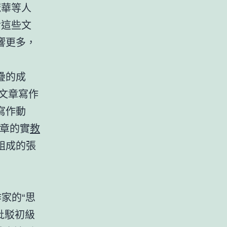
冠華等人
對這些文
響更多，
疊的成
些文章寫作
寫作動
文章的實
教
組成的張
作家的“思
批駁初級