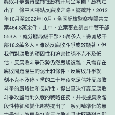
腐敗斗爭獲得壓倒性勝利并周全鞏固，勝利走
出了一條中國特點反腐敗之路。據統計，2012
年10月至2022年10月，全國紀檢監察機關共立
案464.8萬余件，此中，立案審查調查中管干部
553人，處分廳局級干部2.5萬多人、縣處級干
部18.2萬多人。雖然反腐敗斗爭成效顯著，但
我們對腐敗的頑固性和迫害性絕不克不及低
估，反腐敗斗爭形勢仍然嚴峻復雜。只需存在
腐敗問題產生的泥土和條件，反腐敗斗爭就一
刻不克不及停。黨的二十年夜充足估計反腐敗
斗爭的嚴峻性和長期性，提出堅決打贏反腐敗
斗爭攻堅戰耐久戰的戰略任務，并根據腐敗階
段性特征和變化趨勢提出了一系列精準化的無
力舉措，為周全打贏反腐敗斗爭攻堅戰耐久戰