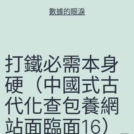
跳
數據的眼淚
至
主
要
內
容
打鐵必需本身
硬（中國式古
代化查包養網
站面臨面16）_