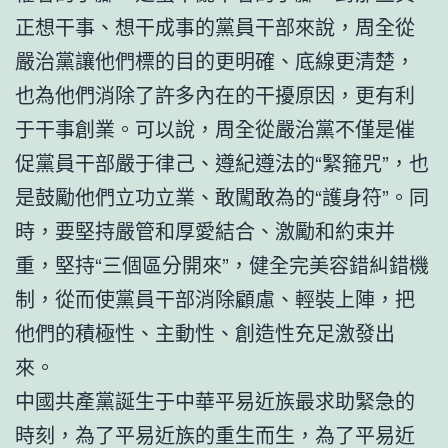
正想干事、想干成事的黨員干部來說，周全從
嚴治黨讓他們標的目的更明確、底線更清楚，
也為他們消除了許多內在的干擾原因，更有利
于干事創業。可以說，周全從嚴治黨不僅是催
促黨員干部嚴于律己、遵紀遵法的“緊箍咒”，也
是鼓勵他們立功立業、敢闖敢為的“護身符”。同
時，要堅持嚴管和厚愛結合、激勵和約束并
重，堅持“三個區分開來”，健全完美容錯糾錯機
制，從而使黨員干部消除顧慮、輕裝上陣，把
他們的積極性、主動性、創造性充足激發出
來。
中國共產黨誕生于中華平易近族最求助緊急的
時刻，為了平易近族的重生而生，為了平易近