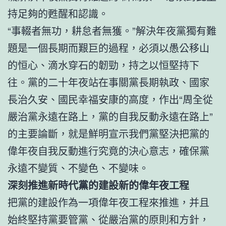
持足夠的甦醒和認識。
“事輟者無功，耕怠者無獲。”解決年夜黨獨有難
題是一個長期而艱巨的過程，必須以愚公移山
的恒心、滴水穿石的韌勁，持之以恒堅持下
往。黨的二十年夜站在事關黨長期執政、國家
長治久安、國民幸福安康的高度，作出“周全從
嚴治黨永遠在路上，黨的自我反動永遠在路上”
的主要論斷，就是鮮明宣示我們黨堅決把黨的
偉年夜自我反動進行究竟的決心意志，確保黨
永遠不變質、不變色、不變味。
深刻推進新時代黨的建設新的偉年夜工程
把黨的建設作為一項偉年夜工程來推進，并且
始終堅持黨要管黨、從嚴治黨的原則和方針，