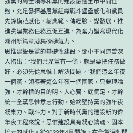
強黨的周全領導和黨的建設融進全市中間任
務，充足發揮基層黨組織戰斗堡壘感化和黨員
先鋒模范感化，樹典範、傳經驗、謀發展，推
進黨建業務任務互促互進，為奮力譜寫現代化
潮州新篇章凝集磅礴氣力。
思惟建設是黨的基礎性建設。鄧小平同道曾深
入指出：“我們共產黨有一條，就是要把任務做
好，必須先從思惟上解決問題。”我們這么年夜
一個黨，領導著這么年夜一個國家，只要理論
強，才幹標的目的明、人心齊、底氣足，才幹
統一全黨思惟意志行動，始終堅持黨的強年夜
凝集力、戰斗力。對于新時代黨的建設新的偉
年夜工程來說，思惟建設具有凝心鑄魂、固本
培元的感化。從2023年4月開始，在全黨深刻開