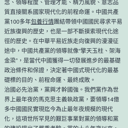
念、領導程度、管理才能、精力風貌、意志品
質直接關系國家現代化的前程命運。中國共產
黨100多年
包養行情
團結帶領中國國民尋求平易
近族復興的歷史，也是一部不斷摸索現代化途
徑的歷史。在中華平易近族走向復興的漫漫征
途中，中國共產黨的領導就像“擎天玉柱、架海
金梁”，是當代中國獲得一切發展進步的最基礎
政治條件和保證，決定著中國式現代化的最基
礎標的目的、前程命運、最終成敗。
治國必先治黨，黨興才幹國強。我們黨作為世
界上最年夜的馬克思主義執政黨，要領導14億
多中國國民實現迄今為止最年夜規模的現代
化，這項世所罕見的艱巨事業對黨的領導和黨