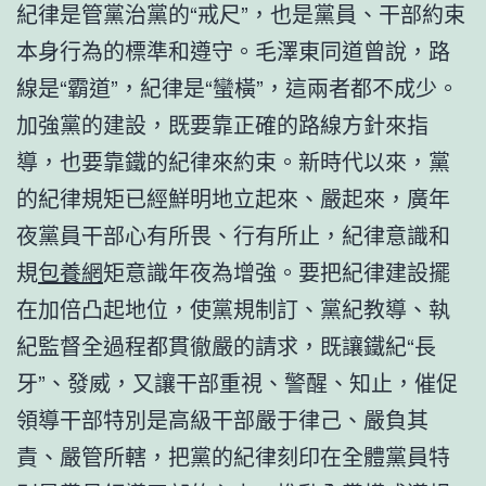
紀律是管黨治黨的“戒尺”，也是黨員、干部約束
本身行為的標準和遵守。毛澤東同道曾說，路
線是“霸道”，紀律是“蠻橫”，這兩者都不成少。
加強黨的建設，既要靠正確的路線方針來指
導，也要靠鐵的紀律來約束。新時代以來，黨
的紀律規矩已經鮮明地立起來、嚴起來，廣年
夜黨員干部心有所畏、行有所止，紀律意識和
規
包養網
矩意識年夜為增強。要把紀律建設擺
在加倍凸起地位，使黨規制訂、黨紀教導、執
紀監督全過程都貫徹嚴的請求，既讓鐵紀“長
牙”、發威，又讓干部重視、警醒、知止，催促
領導干部特別是高級干部嚴于律己、嚴負其
責、嚴管所轄，把黨的紀律刻印在全體黨員特