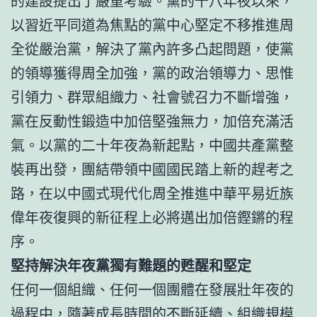
的建設提出了嚴重考驗。黨的十八年夜以來，
以習近平同道為焦點的黨中心堅定不移推進周
全從嚴治黨，解決了黨內許多凸起問題，使黨
的領導獲得周全加強，黨的政治領導力、思惟
引領力、群眾組織力、社會號召力不斷增強，
黨在反動性鍛造中加倍堅強無力，加倍充滿活
氣。以黨的二十年夜為新起點，中國共產黨整
裝再出發，團結帶領中國國民踏上新的趕考之
路，在以中國式現代化周全推進中華平易近族
偉年夜復興的新征程上必將邁出加倍鏗鏘的程
序。
堅持解決年夜黨獨有難題的甦醒和堅定
任何一個組織、任何一個團體在發展壯年夜的
過程中，隨著成長時間的不斷延續、組織規模