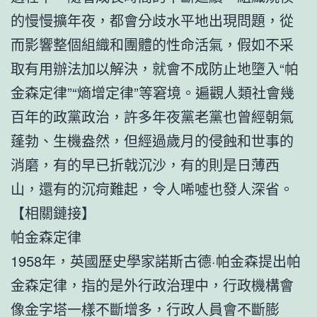
的慢慢擴年夜，都會分歧水平地出現問題，從
而影響整個組織和團體的性命活氣，假如不采
取有用辦法加以解決，就會不成防止地墮入“帕
金森定律”“熵增定律”等窘境。遍觀人類社會幾
百年的政黨政治，許多年夜黨老黨也曾經朝氣
蓬勃、生機盎然，但經過歲月的侵蝕和世事的
消磨，有的早已折戟沉沙，有的則是日薄西
山，還有的沉疴難起，令人唏噓也發人深省。
【相關鏈接】
帕金森定律
1958年，英國歷史學家諾斯古德·帕金森提出帕
金森定律，指的是外行政治理中，行政機構會
像金字塔一樣不斷增多，行政人員會不斷膨