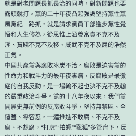
就是對老問題長抓長治的同時，對新問題也要
露頭就打。黨的二十年夜凸起強調堅持黨性黨
風黨紀一路抓，就是請求黨員干部進步黨性覺
悟和人生修為，從思惟上涵養富貴不克不及
淫、貧賤不克不及移、威武不克不及屈的浩然
正氣。
中國共產黨與腐敗冰炭不洽。腐敗是迫害黨的
性命力和戰斗力的最年夜毒瘤，反腐敗是最徹
底的自我反動，是一場輸不起也決不克不及輸
的嚴重政治斗爭。黨的十八年夜以來，我們黨
開展史無前例的反腐敗斗爭，堅持無禁區、全
覆蓋、零容忍，一體推進不敢腐、不克不及
腐、不想腐，“打虎”“拍蠅”“獵狐”多管齊下，反