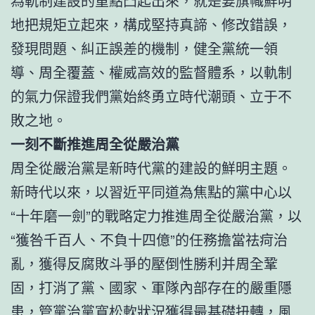
為軌制建設的重點凸起出來，就是要旗幟鮮明
地把規矩立起來，構成堅持真諦、修改錯誤，
發現問題、糾正誤差的機制，健全黨統一領
導、周全覆蓋、權威高效的監督體系，以軌制
的氣力保證我們黨始終勇立時代潮頭、立于不
敗之地。
一刻不斷推進周全從嚴治黨
周全從嚴治黨是新時代黨的建設的鮮明主題。
新時代以來，以習近平同道為焦點的黨中心以
“十年磨一劍”的戰略定力推進周全從嚴治黨，以
“獲咎千百人、不負十四億”的任務擔當祛疴治
亂，獲得反腐敗斗爭的壓倒性勝利并周全鞏
固，打消了黨、國家、軍隊內部存在的嚴重隱
患，管黨治黨寬松軟狀況獲得最基礎扭轉，風