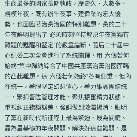
生齒最多的國家長期執政，歷史久、人數多、
規模年夜，既有辦年夜事、建偉業的宏大優
勢，也面臨著治黨治國的特別難題。黨的二十
年夜鮮明提出了“必須時刻堅持解決年夜黨獨有
難題的甦醒和堅定”的嚴重論斷，隨后二十屆中
心紀委二次全會進行了系統闡釋，用“六個若何
始終”集中歸納綜合了中國共產黨治黨治國面臨
的凸起難題。這“六個若何始終”各有側重，但內
在統一，著眼堅定幻想信心，著力維護團結統
一，緊扣晉陞管理才能，聚焦振奮精力狀態，
重視糾正錯誤誤差，強調做到激濁揚清，點明
了黨在新時代新征程上最為緊迫、最為關鍵、
最為最基礎的年夜問題。解決好這些難題，是