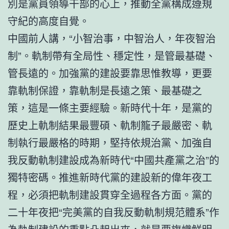
別是黨員領導干部的心上，推動全黨構成遵規
守紀的高度自覺。
中國前人講，“小智治事，中智治人，年夜智治
制”。軌制帶有全局性、穩定性，是管最基礎、
管長遠的。加強黨的建設要靠思惟教導，更要
靠軌制保證，靠軌制是長遠之策、最基礎之
策，這是一條主要經驗。新時代十年，是黨的
歷史上軌制結果最豐碩、軌制籠子最嚴密、軌
制執行最嚴格的時期，堅持依規治黨、加強自
我反動軌制建設成為新時代“中國共產黨之治”的
獨特密碼。推進新時代黨的建設新的偉年夜工
程，必須把軌制建設貫穿全過程各方面。黨的
二十年夜把“完美黨的自我反動軌制規范體系”作