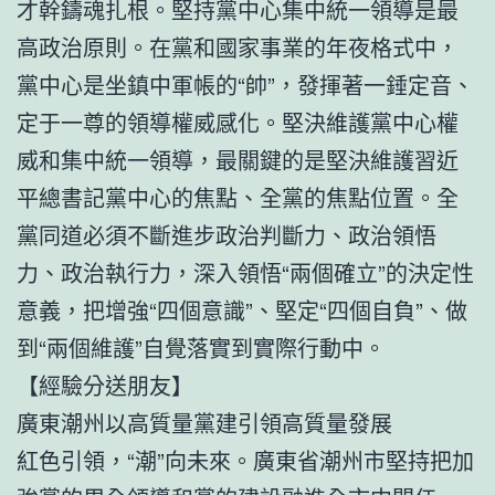
才幹鑄魂扎根。堅持黨中心集中統一領導是最
高政治原則。在黨和國家事業的年夜格式中，
黨中心是坐鎮中軍帳的“帥”，發揮著一錘定音、
定于一尊的領導權威感化。堅決維護黨中心權
威和集中統一領導，最關鍵的是堅決維護習近
平總書記黨中心的焦點、全黨的焦點位置。全
黨同道必須不斷進步政治判斷力、政治領悟
力、政治執行力，深入領悟“兩個確立”的決定性
意義，把增強“四個意識”、堅定“四個自負”、做
到“兩個維護”自覺落實到實際行動中。
【經驗分送朋友】
廣東潮州以高質量黨建引領高質量發展
紅色引領，“潮”向未來。廣東省潮州市堅持把加