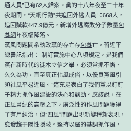
通人員”已有62人歸案。黨的十八年夜至二十年
夜期間，“天網行動”共追回外逃人員10668人，
追回贓款447.9億元，新增外逃腐敗分子數量
包
養網
年夜幅降落。
黨風問題關系執政黨的存亡存
包養
亡。習近平
總書記指出：“制訂實施中心八項規定，是我們
黨在新時代的徙木立信之舉，必須常抓不懈、
久久為功，直至真正化風成俗，以優良黨風引
領社風平易近風。”這充足表白了我們黨以釘釘
子精力抓作風建設的決心和韌勁。應該說，在
正風肅紀的高壓之下，廣泛性的作風問題獲得
了有用糾治，但“四風”問題出現新變種新表現，
愈發趨于隱性隱蔽。堅持以嚴的基調抓作風，