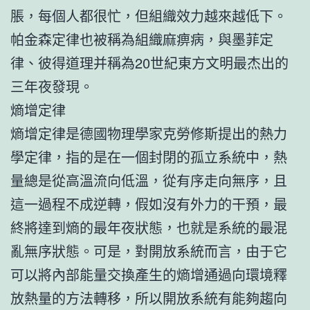
脹，每個人都很忙，但組織效力越來越低下。
帕金森定律也被稱為組織麻痹病，與墨菲定
律、彼得道理并稱為20世紀東方文明最杰出的
三年夜發現。
熵增定律
熵增定律是德國物理學家克勞修斯提出的熱力
學定律，指的是在一個封閉的孤立系統中，熱
量總是從高溫流向低溫，從有序走向無序，且
這一過程不成逆轉，假如沒有外力的干預，最
終將達到熵的最年夜狀態，也就是系統的最混
亂無序狀態。可是，對開放系統而言，由于它
可以將內部能量交換產生的熵增通過向環境釋
放熱量的方法轉移，所以開放系統有能夠趨向