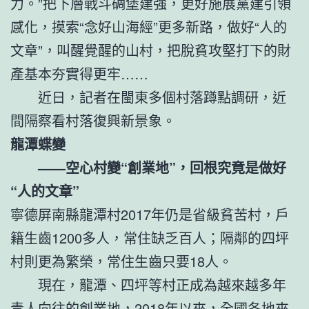
力。”把下層戰斗碉堡建強，更好施展黨建引領
感化，摸索“念好山海經”更多新路，做好“人的
文章”，叫醒覺醒的山村，把脫貧攻堅打下的財
產基本夯實得更牢……
近日，記者在閩東多個村落蹲點調研，近
間隔察看村落復興新景象。
龍潭蝶變
——空心村變“創業地”，回根究竟是做好
“人的文章”
寧德屏南縣龍潭村2017年仍是省級貧苦村，戶
籍生齒1200多人，常住缺乏百人；隔鄰的四坪
村則更為繁榮，常住生齒只要18人。
現在，龍潭、四坪等村正成為越來越多年
青人向往的創業地，2018年以來，全國各地來