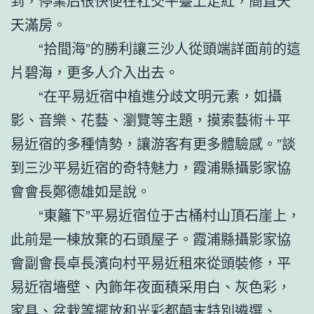
到，停業后很快便在社交平臺上走紅，簡直天
天滿房。
“拾間海”的勝利讓三沙人從頭端詳面前的這
片碧海，更多人介入出去。
“在平易近宿中植進分歧文明元素，如攝
影、音樂、花藝、瀏覽等主題，摸索藝術＋平
易近宿的多種情勢，讓游客有更多體驗感。”談
到三沙平易近宿的奇特魅力，霞浦縣攝影家協
會會長鄭德雄如是說。
“東籬下”平易近宿位于古桶村山頂石崖上，
此前是一棟放棄的石頭屋子。霞浦縣攝影家協
會副會長卓長濱向村平易近租來從頭裝修，平
易近宿墻壁、內飾年夜面積采用白、灰色彩，
家具、盆栽等擺放和光彩都顛末特別遴選、