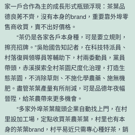
家一戶合作為主的成長形式瓶頸浮現：茶葉品
德良莠不齊，沒有本身的brand，重要靠外埠零
售商收買，賣不出好價格。
“茶仍是各家各戶本身種，可是要立規則，
擦亮招牌。”吳貽國告知記者，在科技特派員、
村落復興領導員等輔助下，村兩委動員，黨員
帶頭，赤溪摸索全村茶園尺度化治理，打造生
態茶園，不消除草劑、不施化學農藥、施無機
肥。盡管茶葉產量有所削減，可是品德年夜幅
晉陞，給茶農帶來更多機會。
“多家外埠茶葉龍頭企業自動找上門，在村
里設加工場，定點收買茶農茶葉，村里也有本
身的茶葉brand，村平易近只需專心種好茶，銷