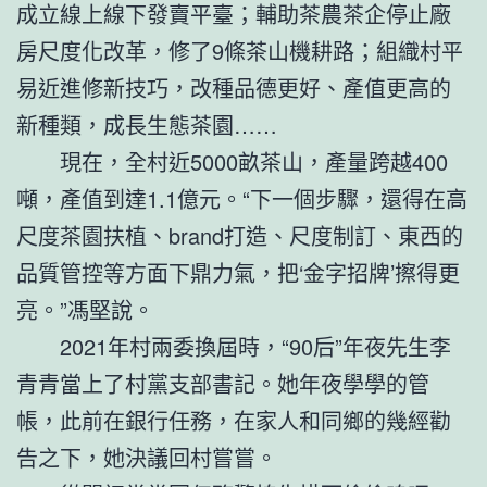
成立線上線下發賣平臺；輔助茶農茶企停止廠
房尺度化改革，修了9條茶山機耕路；組織村平
易近進修新技巧，改種品德更好、產值更高的
新種類，成長生態茶園……
現在，全村近5000畝茶山，產量跨越400
噸，產值到達1.1億元。“下一個步驟，還得在高
尺度茶園扶植、brand打造、尺度制訂、東西的
品質管控等方面下鼎力氣，把‘金字招牌’擦得更
亮。”馮堅說。
2021年村兩委換屆時，“90后”年夜先生李
青青當上了村黨支部書記。她年夜學學的管
帳，此前在銀行任務，在家人和同鄉的幾經勸
告之下，她決議回村嘗嘗。