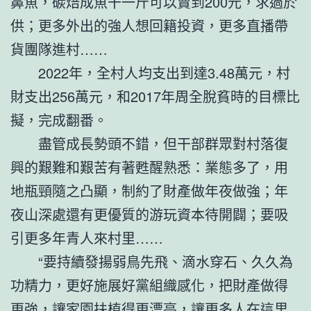
鼻魚，碳焙成魚干一斤可以賣到200元，求過於
供；更多外出的強人想回籍投資，更多直播帶
貨團隊進村……
2022年，全村人均支出到達3.48萬元，村
財支出256萬元，和2017年周全脫貧時的目標比
擬，完成翻番。
盡管成長勢頭不錯，但干部群眾對村落復
興的艱難和艱苦有著甦醒熟悉：業態多了，用
地瓶頸隨之凸顯，制約了財產做年夜做強；年
夜山深處還有更優質的游玩資本待開闢；要吸
引更多年青人來村里……
“要持續發揚弱鳥先飛、滴水穿石、久久為
功精力，更好施展好黨組織感化，把財產做得
更強，讓家園扶植得更漂亮，讓更多人在這里