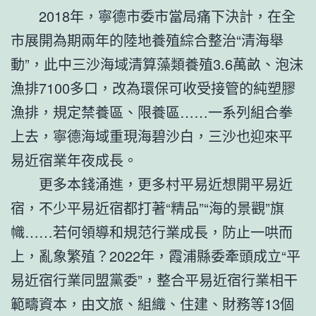
2018年，寧德市委市當局痛下決計，在全
市展開為期兩年的陸地養殖綜合整治“清海舉
動”，此中三沙海域清算藻類養殖3.6萬畝、泡沫
漁排7100多口，改為環保可收受接管的純塑膠
漁排，規定禁養區、限養區……一系列組合拳
上去，寧德海域重現海碧沙白，三沙也迎來平
易近宿業年夜成長。
更多本錢涌進，更多村平易近想開平易近
宿，不少平易近宿都打著“精品”“海的景觀”旗
幟……若何領導和規范行業成長，防止一哄而
上，亂象繁殖？2022年，霞浦縣委牽頭成立“平
易近宿行業同盟黨委”，整合平易近宿行業相干
範疇資本，由文旅、組織、住建、財務等13個