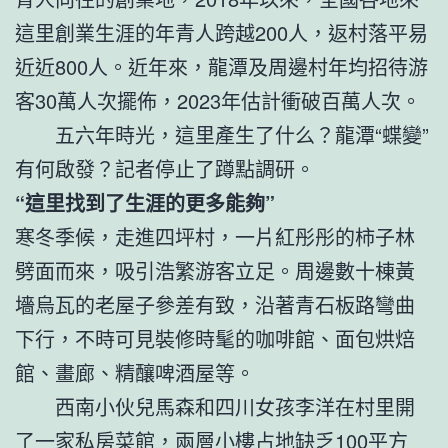
這里創業生涯的年青人跨越200人，返村落平易
近近800人。近年來，龍潭及周邊村年均招待游
客30萬人次擺佈，2023年估計衝破百萬人次。
五六年時光，這里產生了什么？龍潭“蝶變”
有何啟發？記者停止了蹲點調研。
“這里找到了生涯的更多能夠”
寒冬季候，走進四坪村，一片紅彤彤的柿子林
劈面而來，吸引浩繁游客立足。周邊數十棟黃
墻烏瓦的老屋子參差有致，沿著青石板路彎曲
下行，不時可見裝修時髦的咖啡館、面包烘焙
館、畫廊、精釀啤酒屋等。
西南小伙兒馬森和四川女孩李洋在村里開
了一家私房菜館，兩層小樓占地缺乏100平方