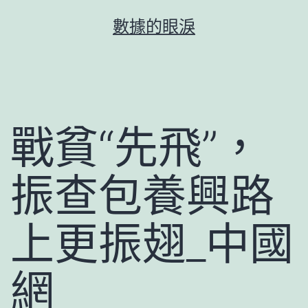
跳
數據的眼淚
至
主
要
內
容
戰貧“先飛”，
振查包養興路
上更振翅_中國
網