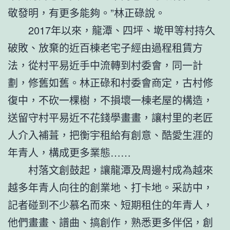
敬發明，有更多能夠。”林正碌說。
2017年以來，龍潭、四坪、墘甲等村持久
破敗、放棄的近百棟老宅子經由過程租賃方
法，從村平易近手中流轉到村委會，同一計
劃，修舊如舊。林正碌和村委會商定，古村修
復中，不砍一棵樹，不損壞一棟老屋的構造，
送留守村平易近不花錢學畫畫，讓村里的老匠
人介入補葺，把衡宇租給有創意、酷愛生涯的
年青人，構成更多業態……
村落文創鼓起，讓龍潭及周邊村成為越來
越多年青人向往的創業地、打卡地。采訪中，
記者碰到不少慕名而來、短期租住的年青人，
他們畫畫、譜曲、搞創作，熟悉更多伴侶，創