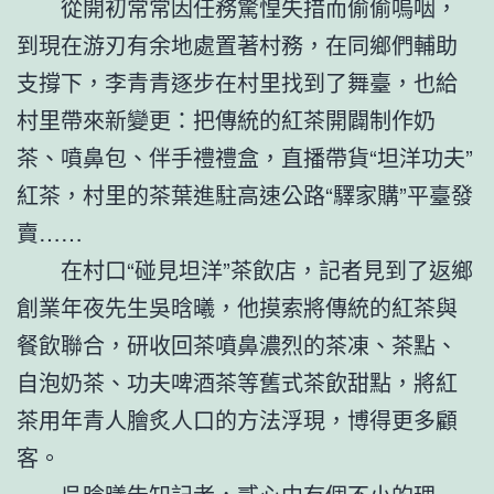
從開初常常因任務驚惶失措而偷偷嗚咽，
到現在游刃有余地處置著村務，在同鄉們輔助
支撐下，李青青逐步在村里找到了舞臺，也給
村里帶來新變更：把傳統的紅茶開闢制作奶
茶、噴鼻包、伴手禮禮盒，直播帶貨“坦洋功夫”
紅茶，村里的茶葉進駐高速公路“驛家購”平臺發
賣……
在村口“碰見坦洋”茶飲店，記者見到了返鄉
創業年夜先生吳晗曦，他摸索將傳統的紅茶與
餐飲聯合，研收回茶噴鼻濃烈的茶凍、茶點、
自泡奶茶、功夫啤酒茶等舊式茶飲甜點，將紅
茶用年青人膾炙人口的方法浮現，博得更多顧
客。