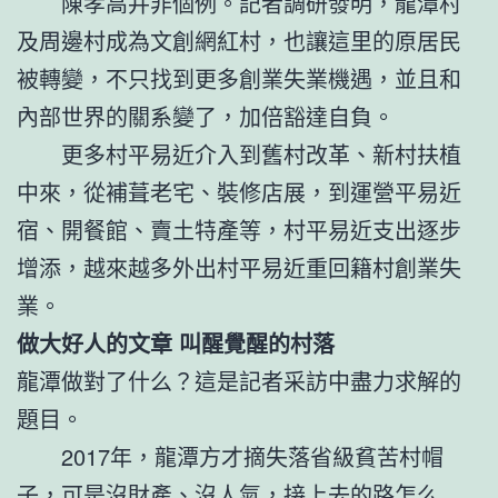
陳孝高并非個例。記者調研發明，龍潭村
及周邊村成為文創網紅村，也讓這里的原居民
被轉變，不只找到更多創業失業機遇，並且和
內部世界的關系變了，加倍豁達自負。
更多村平易近介入到舊村改革、新村扶植
中來，從補葺老宅、裝修店展，到運營平易近
宿、開餐館、賣土特產等，村平易近支出逐步
增添，越來越多外出村平易近重回籍村創業失
業。
做大好人的文章 叫醒覺醒的村落
龍潭做對了什么？這是記者采訪中盡力求解的
題目。
2017年，龍潭方才摘失落省級貧苦村帽
子，可是沒財產、沒人氣，接上去的路怎么