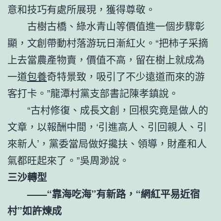
意和技巧有處所展現，獲得尊敬。
古樹古橋、綠水青山等價值進一個步驟彰
顯，文創帶動村落游玩日漸紅火。“把柿子采摘
上去當農產物賣，價值不高，留在樹上就成為
一道
包養
奇特景致，吸引了不少遠道而來的游
客打卡。”龍潭村黨支部書記陳孝鎮說。
“古村修復、成長文創，回根究竟是做人的
文章，以報酬中間，‘引進高人、引回親人、引
來新人’，黨委當局做好攙扶、領導，財產和人
氣都旺起來了。”吳周渺說。
三沙轉型
——“靠海吃海”有新路，“網紅平易近宿
村”如許煉成