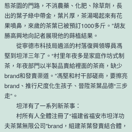
態茶園的門路，不消農藥、化肥、除草劑，長
出的葉子綠中帶金，葉片厚，茶湯喝起來有花
果噴鼻，來歲的茶葉已被預訂1000多斤。”胡友
勝高興地向記者展現他的蒔植結果。
從寧德市科技局遴派的村落復興領導員馮
堅到坦洋三年了。“村里年夜多是家庭作坊式制
茶，年夜部門以半製品賣給裡面的茶商，缺少
brand和發賣渠道。”馮堅和村干部磋商，要擦亮
brand、推行尺度化生孩子、晉陞茶葉品德“三步
走”。
坦洋有了一系列新茶事：
村所有人全體注冊了“福建省福安市坦洋功
夫茶葉無限公司”brand，組建茶葉發賣結合體，