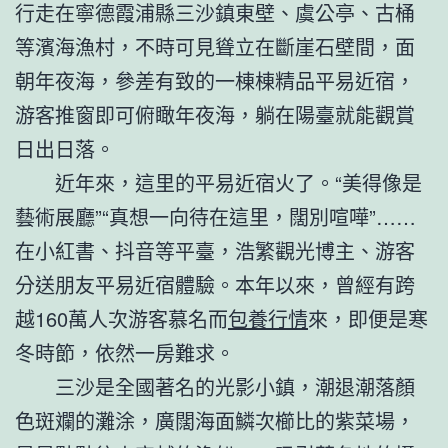
行走在寧德霞浦縣三沙鎮東壁、虞公亭、古桶
等濱海漁村，不時可見聳立在斷崖石壁間，面
朝年夜海，參差有致的一棟棟精品平易近宿，
游客推窗即可俯瞰年夜海，躺在陽臺就能觀賞
日出日落。
近年來，這里的平易近宿火了。“美得像是
藝術展廳”“真想一向待在這里，闊別喧嘩”……
在小紅書、抖音等平臺，浩繁觀光博主、游客
分送朋友平易近宿體驗。本年以來，曾經有跨
越160萬人次游客慕名而
包養行情
來，即便是寒
冬時節，依然一房難求。
三沙是全國著名的光影小鎮，潮退潮落顏
色斑斕的灘涂，廣闊海面鱗次櫛比的紫菜場，