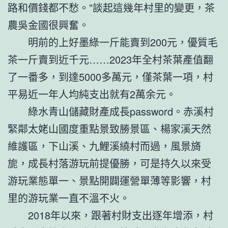
路和價錢都不愁。”談起這幾年村里的變更，茶
農吳金國很興奮。
明前的上好墨綠一斤能賣到200元，優質毛
茶一斤賣到近千元……2023年全村茶葉產值翻
了一番多，到達5000多萬元，僅茶葉一項，村
平易近一年人均純支出就有2萬余元。
綠水青山儲藏財產成長password。赤溪村
緊鄰太姥山國度重點景致勝景區、楊家溪天然
維護區，下山溪、九鯉溪繞村而過，風景旖
旎，成長村落游玩前提優勝，可是持久以來受
游玩業態單一、景點開闢運營單薄等影響，村
里的游玩業一直不溫不火。
2018年以來，跟著村財支出逐年增添，村