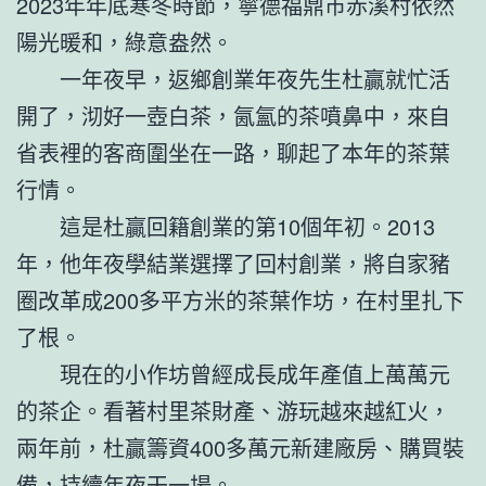
2023年年底寒冬時節，寧德福鼎市赤溪村依然
陽光暖和，綠意盎然。
一年夜早，返鄉創業年夜先生杜贏就忙活
開了，沏好一壺白茶，氤氳的茶噴鼻中，來自
省表裡的客商圍坐在一路，聊起了本年的茶葉
行情。
這是杜贏回籍創業的第10個年初。2013
年，他年夜學結業選擇了回村創業，將自家豬
圈改革成200多平方米的茶葉作坊，在村里扎下
了根。
現在的小作坊曾經成長成年產值上萬萬元
的茶企。看著村里茶財產、游玩越來越紅火，
兩年前，杜贏籌資400多萬元新建廠房、購買裝
備，持續年夜干一場。