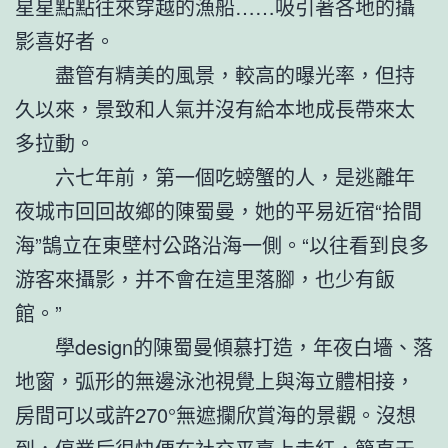
星星點點往來穿越的漁船……吸引著各地的攝
影喜好者。
盡管有精美的風景，較高的曝光率，但持
久以來，景致和人氣并沒有給本地成長帶來太
多拉動。
六七年前，第一個吃螃蟹的人，是逃離年
夜城市回回故鄉的陳蜀曼，她的平易近宿“拾間
海”鵠立在東壁村公路沿海一側。“以往看到良多
游客來攝影，并不會在這里落腳，也少有飯
館。”
學design的陳蜀曼傾慕打造，年夜白墻、落
地窗，弧形的無邊泳池視覺上與海立體相接，
房間可以或許270°無遮攔欣賞海的景觀。沒想