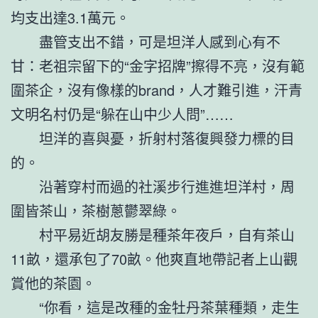
均支出達3.1萬元。
盡管支出不錯，可是坦洋人感到心有不
甘：老祖宗留下的“金字招牌”擦得不亮，沒有範
圍茶企，沒有像樣的brand，人才難引進，汗青
文明名村仍是“躲在山中少人問”……
坦洋的喜與憂，折射村落復興發力標的目
的。
沿著穿村而過的社溪步行進進坦洋村，周
圍皆茶山，茶樹蔥鬱翠綠。
村平易近胡友勝是種茶年夜戶，自有茶山
11畝，還承包了70畝。他爽直地帶記者上山觀
賞他的茶園。
“你看，這是改種的金牡丹茶葉種類，走生