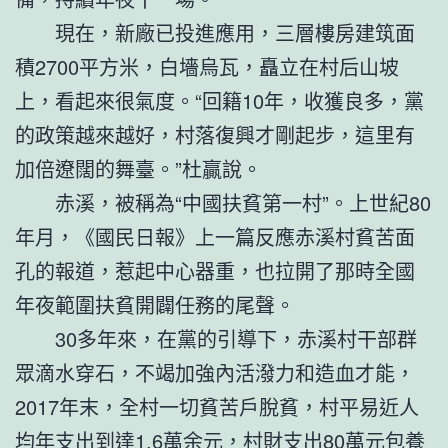
現在，新廠已投進應用，三層樓房建筑面
積2700平方米，白墻烏瓦，矗立在村后山坡
上，看起來很氣度。“回籍10年，收獲良多，黨
的政策越來越好，村落復興才剛起步，這里有
加倍遼闊的舞臺。”杜贏說。
赤溪，被稱為“中國扶貧第一村”。上世紀80
年月，《國民日報》上一篇反應赤溪村貧苦面
孔的報道，惹起中心器重，也拉開了那時全國
年夜範圍扶貧開闢任務的尾聲。
30多年來，在黨的引導下，赤溪村干部群
眾滴水穿石，不竭加強內活潑力和造血才能，
2017年末，全村一切貧苦戶脫貧，村平易近人
均年支出到達1.6萬余元，村財支出80萬元
包養