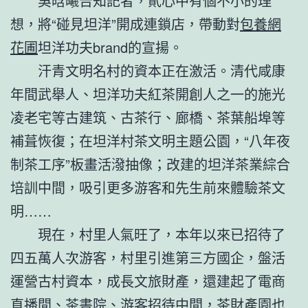
吳晗曦告知記者，貳心中有個不小的理
想，將“碰見坦洋”開成連鎖店，帶動對
包養網
花圃
坦洋功夫brand的宣揚。
汗青文明名村的資本正在激活。清代咸康
年間武舉人、坦洋功夫紅茶開創人之一的施光
凌老宅等古建筑、古茶行、廊橋、茶葉船埠等
補葺恢復；在坦洋村茶文明主題公園，“八年夜
制茶工序”板畫活潑抽像；改建的坦洋茶業綜合
培訓中間，吸引更多游客和先生前來體驗茶文
明……
現在，村里人氣旺了，本年以來已招待了
四五萬人次游客，村里引進第三方國企，盤活
運營古村資本，成長文旅財產，還建起了電商
直播間、茶書院、游客招待中間，茶財產園也