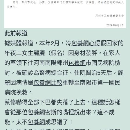
此前報道
據媒體報道，本年2月，冷
包養網心得
假回家的
年夜二女生麗麗（假名）因身材發胖，在家人
的率領下往河南南陽鄧州
包養網
市國民病院檢
討，被確診為腎病綜合征。住院醫治5天后，麗
麗因病情嚴
包養網比較
重轉至南陽市第一國民
病院挽救。
蔡修嚇得全部下巴都失落了上去。這種話怎樣
會從那位
包養網
密斯的嘴裡說出來？這不成
能，太不
包養網
成思議了！