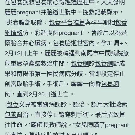
在
包養
挽救
包養網心得
經過歷程中，大夫發明
麗麗pregnant并胎逝世腹中。挽救記載顯示，
“患者腹部膨隆，
包養平台推薦
與孕早期相
包養
網價格
仿，彩超提醒pregnant”。會診后以為是
懷胎合并心臟病，
包養
胎逝世宮內，孕31周+。
2月12日上午，麗麗被轉運到南陽市中間病院急
危重癥孕產婦救治中間，
包養網
診
包養網
斷成
果和南陽市第一國民病院分歧，當即設定停止
剖宮取胎手術。手術后，麗麗一向昏
包養網
倒，直到2月20日逝世亡。
“
包養
女兒被當腎病誤診、誤治、誤用大批激素
包養
醫治，直接停止腎穿刺手術，最后招致掉
往性命。”龐師長教師說，“女兒隱瞞了pregnant
的實情，莫非病院檢討不出來嗎？”