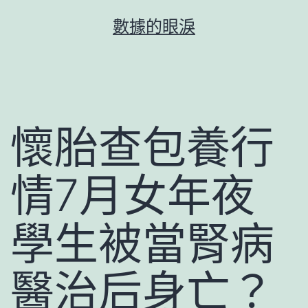
跳
數據的眼淚
至
主
要
內
容
懷胎查包養行
情7月女年夜
學生被當腎病
醫治后身亡？