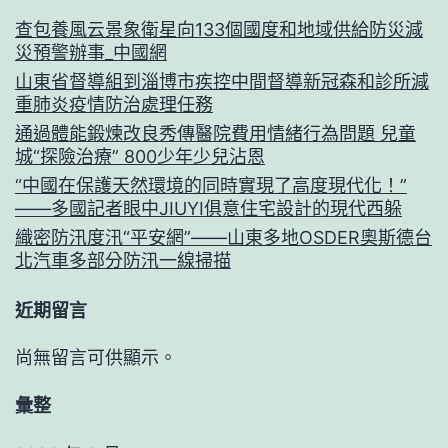
查包養風云景象衛星向133個國度和地域供給防災減
災預警辦事_中國網
山東省督導組到淄博市疾控中間督導新冠森和診所減
重肺炎疫情防治處理任務
通過體能鍛煉改良秀傳醫院費用情緒行為問題 兒童
城“探險治療” 800少年少兒沾恩
“中國在保護天然環境的同時實現了高度現代化！”
——多國記者眼中JIUYI俱意住宅設計的現代西躲
織密防汛度汛“平安網”——山東多地OSDER奧斯德台
北汽車多部分防汛一線掃描
近期留言
尚無留言可供顯示。
彙整