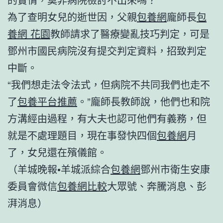
為了查明女兒的逝世因，父親
包養網
龐師長
包
養網 花園
教師請求了醫療變亂技巧判定，可是
鄧州市國民病院沒有提交判定資料，招致判定
中斷。
“我們想走法令法式，但病院不共同我們也走不
了
包養平台推薦
。”龐師長教師說，他們也和院
方溝經由過程，有大夫也認可他們有義務，但
就是不處理題目，現在事發快四個
包養網
月
了，女兒還在殯儀館。
（羊城晚報•羊城派綜合
包養網
鄧州市衛生安康
委員會微信
包養網比較
大眾號、奔騰消息、彭
湃消息）