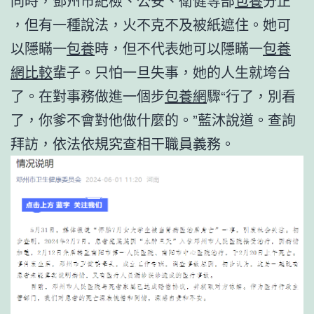
同時，鄧州市紀檢、公安、衛健等部
包養
分正
，但有一種說法，火不克不及被紙遮住。她可
以隱瞞一
包養
時，但不代表她可以隱瞞一
包養
網比較
輩子。只怕一旦失事，她的人生就垮台
了。在對事務做進一個步
包養網
驟“行了，別看
了，你爹不會對他做什麼的。”藍沐說道。查詢
拜訪，依法依規究查相干職員義務。