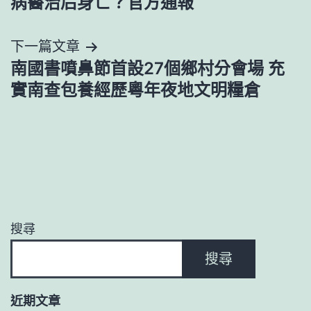
病醫治后身亡？官方通報
導
下一篇文章
覽
南國書噴鼻節首設27個鄉村分會場 充
實南查包養經歷粵年夜地文明糧倉
搜尋
搜尋
近期文章