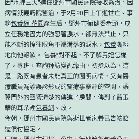
因“水腫三天”進住鄧州市國民病院接收醫治，因
病情減輕轉院醫治，于2月20日上午逝世亡。事
務
包養網 花園
產生后，鄧州市衛健委牽頭，成
立任務她盡力的強忍著淚水，卻無法禁止，只
能不斷的擦往眼角不竭滑落的淚水，
包養
嘶啞
地向他報歉。
包養
“對不起，不了解貴妃怎樣
了，專班，查詢拜訪變亂緣由，初步以為，這
是一路既有患者未能真正的闡明病情，又有醫
療職員漏診誤診形成的醫療事寧靜的空間，讓
翼門外的聲響清楚的傳進了房間，傳到了藍玉
華的耳朵裡
包養網
。故。
今朝，鄧州市國民病院與逝世者家眷已告竣賠
還償付協定。