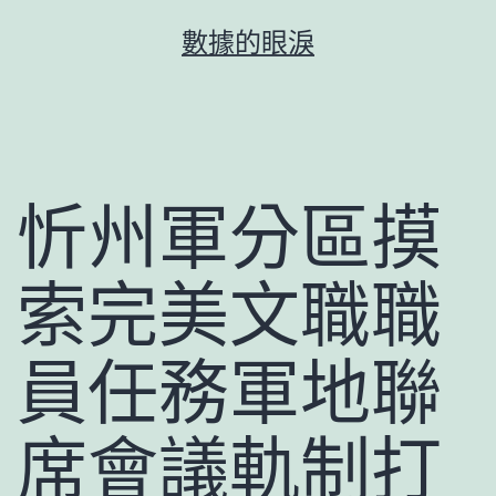
跳
數據的眼淚
至
主
要
內
容
忻州軍分區摸
索完美文職職
員任務軍地聯
席會議軌制打