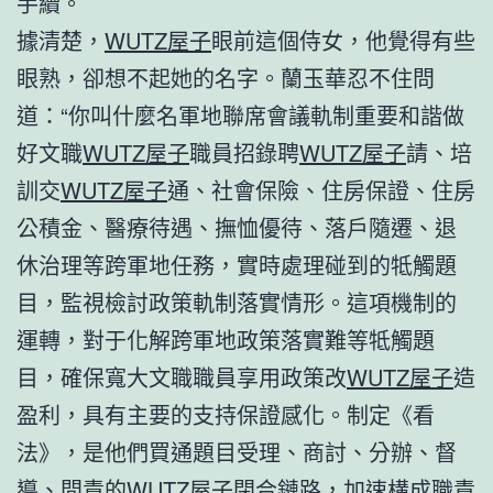
手續。
據清楚，
WUTZ屋子
眼前這個侍女，他覺得有些
眼熟，卻想不起她的名字。蘭玉華忍不住問
道：“你叫什麼名軍地聯席會議軌制重要和諧做
好文職
WUTZ屋子
職員招錄聘
WUTZ屋子
請、培
訓交
WUTZ屋子
通、社會保險、住房保證、住房
公積金、醫療待遇、撫恤優待、落戶隨遷、退
休治理等跨軍地任務，實時處理碰到的牴觸題
目，監視檢討政策軌制落實情形。這項機制的
運轉，對于化解跨軍地政策落實難等牴觸題
目，確保寬大文職職員享用政策改
WUTZ屋子
造
盈利，具有主要的支持保證感化。制定《看
法》，是他們買通題目受理、商討、分辦、督
導、問責的
WUTZ屋子
閉合鏈路，加速構成職責