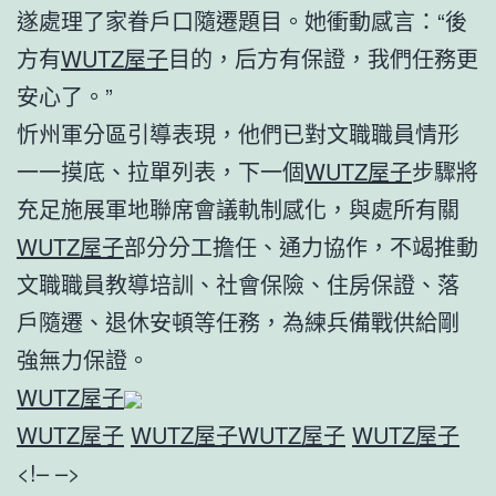
遂處理了家眷戶口隨遷題目。她衝動感言：“後
方有
WUTZ屋子
目的，后方有保證，我們任務更
安心了。”
忻州軍分區引導表現，他們已對文職職員情形
一一摸底、拉單列表，下一個
WUTZ屋子
步驟將
充足施展軍地聯席會議軌制感化，與處所有關
WUTZ屋子
部分分工擔任、通力協作，不竭推動
文職職員教導培訓、社會保險、住房保證、落
戶隨遷、退休安頓等任務，為練兵備戰供給剛
強無力保證。
WUTZ屋子
WUTZ屋子
WUTZ屋子
WUTZ屋子
WUTZ屋子
<!– –>