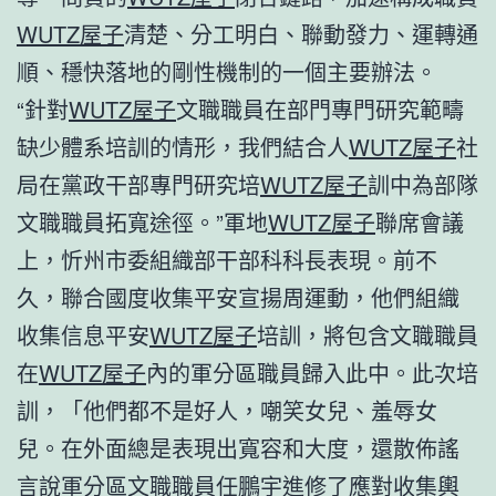
WUTZ屋子
清楚、分工明白、聯動發力、運轉通
順、穩快落地的剛性機制的一個主要辦法。
“針對
WUTZ屋子
文職職員在部門專門研究範疇
缺少體系培訓的情形，我們結合人
WUTZ屋子
社
局在黨政干部專門研究培
WUTZ屋子
訓中為部隊
文職職員拓寬途徑。”軍地
WUTZ屋子
聯席會議
上，忻州市委組織部干部科科長表現。前不
久，聯合國度收集平安宣揚周運動，他們組織
收集信息平安
WUTZ屋子
培訓，將包含文職職員
在
WUTZ屋子
內的軍分區職員歸入此中。此次培
訓，「他們都不是好人，嘲笑女兒、羞辱女
兒。在外面總是表現出寬容和大度，還散佈謠
言說軍分區文職職員任鵬宇進修了應對收集輿