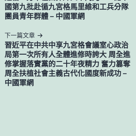
章
國第九批赴循九宮格馬里維和工兵分隊
導
團員青年群體 – 中國軍網
覽
下一篇文章
習近平在中共中享九宮格會議室心政治
局第一次所有人全體進修時誇大 周全進
修掌握落實黨的二十年夜精力 奮力篡奪
周全扶植社會主義古代化國度新成功 –
中國軍網