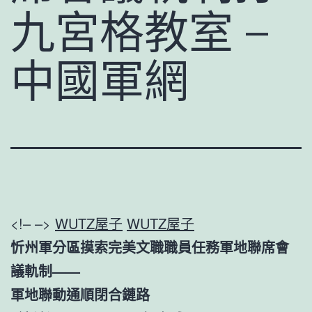
九宮格教室 –
中國軍網
<!– –>
WUTZ屋子
WUTZ屋子
忻州軍分區摸索完美文職職員任務軍地聯席會
議軌制——
軍地聯動通順閉合鏈路