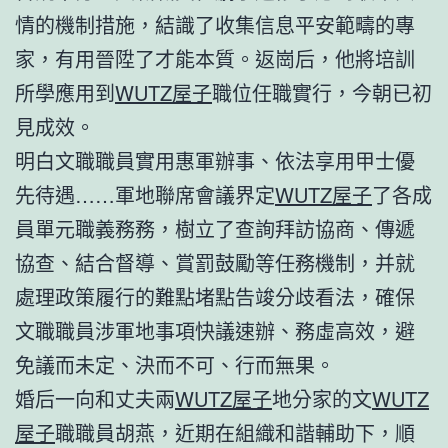
情的機制措施，結識了收集信息平安範疇的專
家，有用晉陞了才能本質。返崗后，他將培訓
所學應用到
WUTZ屋子
職位任職實行，今朝已初
見成效。
明白文職職員實用惠軍辦事、依法享用甲士優
先待遇……軍地聯席會議界定
WUTZ屋子
了各成
員單元職義務務，樹立了查詢拜訪協商、傳遞
協查、結合督導、賞罰鼓勵等任務機制，并就
處理政策履行的難點堵點告竣分歧看法，確保
文職職員涉軍地事項快議速辦、務虛高效，避
免議而未定、決而不可、行而無果。
婚后一向和丈夫兩
WUTZ屋子
地分家的文
WUTZ
屋子
職職員胡燕，近期在組織和諧輔助下，順