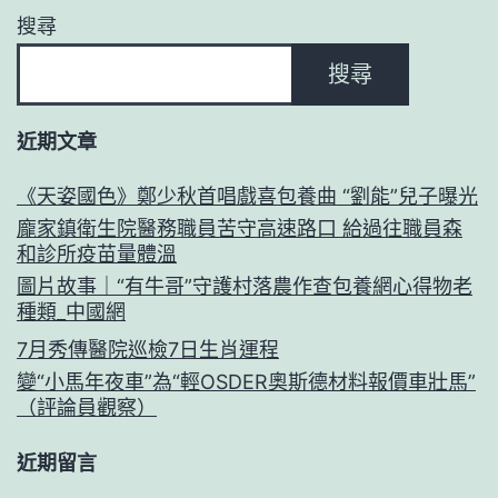
搜尋
搜尋
近期文章
《天姿國色》鄭少秋首唱戲喜包養曲 “劉能”兒子曝光
龐家鎮衛生院醫務職員苦守高速路口 給過往職員森
和診所疫苗量體溫
圖片故事｜“有牛哥”守護村落農作查包養網心得物老
種類_中國網
7月秀傳醫院巡檢7日生肖運程
變“小馬年夜車”為“輕OSDER奧斯德材料報價車壯馬”
（評論員觀察）
近期留言