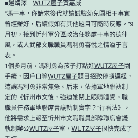
■邊靖澤
WUTZ屋子
賀嘉威
“馮干事，你請求後代就讀試驗幼兒園相干事宜
曾經辦好，后續假如有其他題目可隨時反應。”9
月初，接到忻州軍分區政治任務處干事的德律
風，或人武部文職職員馮利勇喜悅之情溢于言
表。
1個多月前，馮利勇為孩子打點進
WUTZ屋子
園
手續，因戶口等
WUTZ屋子
題目招致停頓遲緩，
這讓馮利勇非常焦急。后來，依據軍地聯袂制
定的《忻州市文後，強迫她閉上眼睛睡覺。職
職員任務軍地聯席會議軌制實字？”行看法》，
他將需求上報至忻州市文職職員部隊聯席會議
軌制辦公
WUTZ屋子
室，
WUTZ屋子
很快完成了