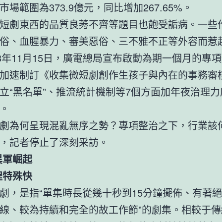
場範圍為373.9億元，同比增加267.65%。
短劇東西的品質良莠不齊等題目也飽受詬病。一些
俗、血腥暴力、審美惡俗、三不雅不正等外容而惹
23年11月15日，廣電總局宣布啟動為期一個月的專
加速制訂《收集微短劇創作生孩子與內在的事務審
立“黑名單”、推流統計機制等7個方面加年夜治理
。
劇為何呈現混亂無序之勢？專項整治之下，行業該
，記者停止了深刻采訪。
異軍崛起
程特殊快
劇，是指“單集時長從幾十秒到15分鐘擺佈、有著
線、較為持續和完全的故工作節”的劇集。相較于傳