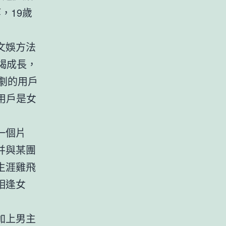
，19歲
文娛方法
竭成長，
劇的用戶
的用戶是女
一個片
并與某團
生涯雞飛
相逢女
加上男主