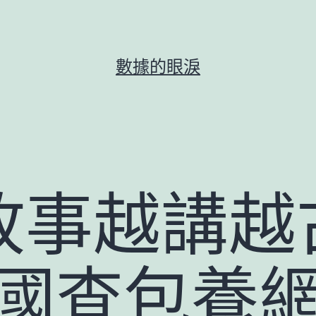
數據的眼淚
故事越講越
中國查包養