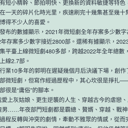
有短小精幹、節拍明快、更換新的資料敏捷等特色
在一天的碎片化時光里，疾速刷完十幾集甚至幾十
博得不少人的喜愛。
發布的數據顯示，2021年微短劇全年存案多少數字為
22年存案多少數字接近2800部。還稀有據顯示，202
集平臺上線微短劇480多部，跨越2022年全年總數
上線2.7部。
行業10多年的郭明在遲疑幾個月后決議下場，創作
部微短劇，但寫作經過歷程中，其心坎很是掙扎—
部很是“庸俗”的腳本。
裁愛上灰姑娘、更生逆襲的人生、穿越古今的虐戀、
’渣男……年夜部門短劇都是霸總、贅婿、穿越、戰
過程反轉與沖突的劇情，牽動不雅眾的情感，從而