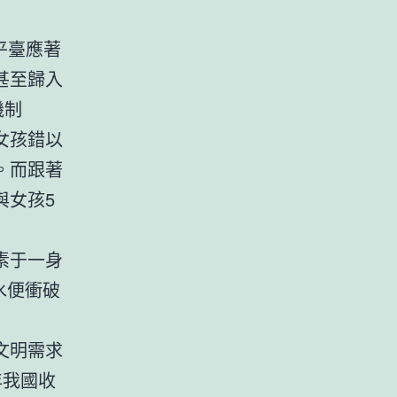
平臺應著
甚至歸入
機制
女孩錯以
。而跟著
與女孩5
素于一身
水便衝破
文明需求
年我國收