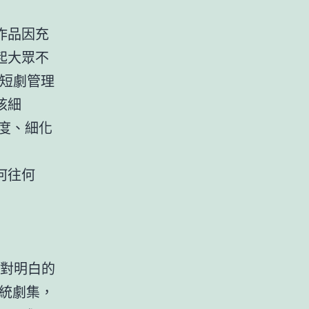
作品因充
起大眾不
項短劇管理
核細
力度、細化
何往何
絕對明白的
統劇集，