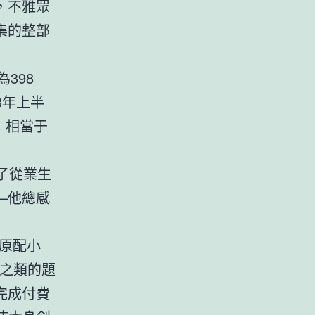
，不雅眾
集的整部
398
3年上半
，相當于
了從業生
—他總感
原配小
神之類的題
完成付費