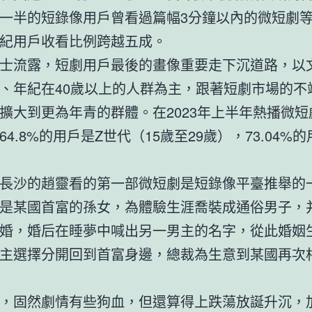
一半的短錄像用戶曾看過篇幅3分鐘以內的微短劇等
紀用戶收看比例跨越五成。
士流露，短劇用戶最後的畫像重要走下沉道路，以
、年紀在40歲以上的人群為主，跟著短劇市場的不
擴大到更為年青的群體。在2023年上半年熱播微短
64.8%的用戶是Z世代（15歲至29歲），73.04%
長沙的趙靈看的第一部微短劇是短錄像平臺推舉的
是某國首富的孫女，為體驗生涯喬裝成通俗男子，
婚，婚后在睡夢中喊出另一男主的名字，從此婚姻
主選擇分開回到首富身邊，總裁為生意到某國再次
，固然劇情有些狗血，但還算得上跌蕩放誕升沉，