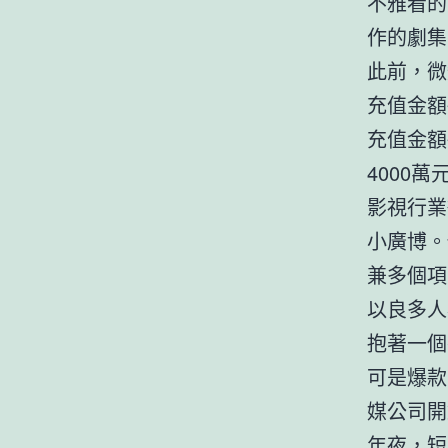
不雅看的
作的劇集
此前，微
充值金額
充值金額
4000
影視行業
小廣博。
兼多個項
以良多人
抱著一個
可是爆款
媒公司開
年夜，短