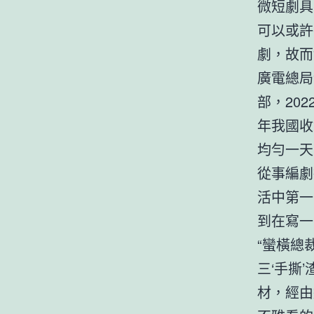
微短劇具
可以或許
劇，故而
廣電總局
部，20
年我國收
均勻一天
從事編劇
活中第一
到在寫一
“蠻橫總
三‘手撕
材，經由