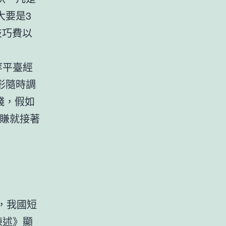
大要是3
技巧費以
等平臺經
形隨時調
錢，假如
能賺就接著
月，我國短
陳述》顯