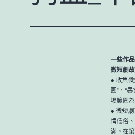
一些作品
微短劇故
● 收集
圈”，“
場範圍為3
● 微短
情低俗、
滿。在第