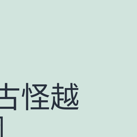
古怪越
網