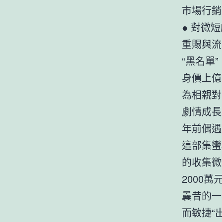
市場行銷
● 對微
重賜與流
“黑名單
身價上億
為相親對
劇情成長
年前偶遇
這部集蠻
的收集微
2000
曩昔的一
而敏捷“