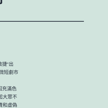
捷“出
集微短劇市
因充滿色
起大眾不
費和虛偽