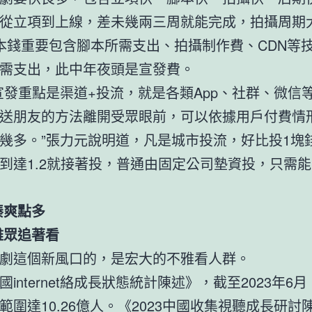
從立項到上線，差未幾兩三周就能完成，拍攝周期
本錢重要包含腳本所需支出、拍攝制作費、CDN等
需支出，此中年夜頭是宣發費。
宣發重點是渠道+投流，就是各類App、社群、微信
送朋友的方法離開受眾眼前，可以依據用戶付費情
幾多。”張力元說明道，凡是城市投流，好比投1塊
到達1.2就接著投，普通由固定公司墊資投，只需
湊爽點多
雅眾追著看
劇這個新風口的，是宏大的不雅看人群。
國internet絡成長狀態統計陳述》，截至2023年6
範圍達10.26億人。《2023中國收集視聽成長研討