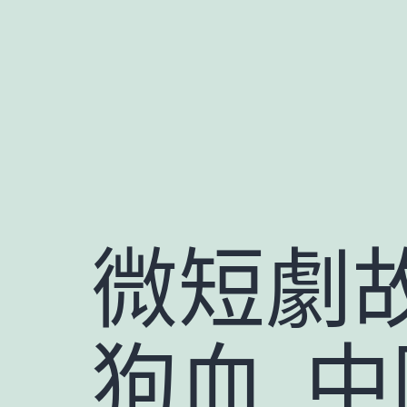
跳
至
主
要
內
容
微短劇
狗血_