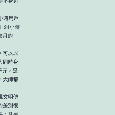
待本身創
小時用戶
》24小時
6月的
。
，可以以
人同時身
千元，是
。大師都
視文明傳
的差別很
快。凡是