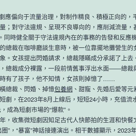
短劇應偏向于流量治理，對制作精良、積極正向的，
量；對守法違規、呈現不良導向的，應削減流量，
”。同時健全關于守法違規內在的事務的告發和反應
的總裁在咖啡廳談生意時，被一位靠擺地攤營生的
象。女孩提出閃婚請求，總裁隱瞞成分承諾了上去
，總裁成分裸露，一段前情舊事浮出水面——總裁
時有了孩子，他不知情，女孩則掉憶了……
橫總裁、閃婚、掉憶
包養網
、甜寵、先婚后愛等元
短劇，在2023年8月上線后，短短24小時，充值流
萬元，成為短劇市場的“爆款”。
年，收集微短劇因知足古代人快節拍的生涯和快餐
出圈”，“暴富”神話接連演出。相干數據顯示，2023