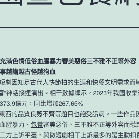
充滿色情低俗血腥暴力審美惡俗三不雅不正等外容
事越講越古怪越狗血
微短劇因知足古代人快節拍的生涯和快餐文明需求而敏
暴富”神話接連演出。相干數據顯示，2023年我國收
73.9億元，同比增加267.65%
劇東西的品質良莠不齊等題目也飽受詬病。一些作品
血腥暴力、
包養
審美惡俗、三不雅不正等外容而惹
三方上訴平臺，與微短劇相干上訴最多的是主動扣