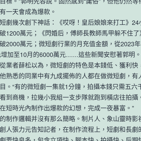
目標。”郭明先容說。固然感到“庸俗”，但他仍然等
有一天會成為爆款。
短劇幾次創下神話：《哎呀！皇后娘娘來打工》24
破1200萬元；《閃婚后，傅師長教師馬甲躲不住了
破2000萬元；微短劇行業的月充值金額，從2023年
萬元增加至10月的6000萬元……這些新聞安慰著郭明
從業者薛松以為，微短劇的特色是本錢低、獲利快
他熟悉的同業中有九成擺佈的人都在做微短劇，有
目。“有的微短劇一集就1分鐘，拍攝本錢只需五六
看到商機，拉幾小我組一支步隊就跑到橫店往拍攝
在短時光內制作出爆款的幻想，完成一夜暴富。”
的制作邏輯并沒有那么簡略。制片人、象山靈時影
創人張力元告知記者，在制作流程上，短劇和長劇
劇要快良多，包含立項快、腳本快、拍攝快、后期