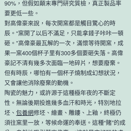
90%，但假如顛末專門研究質檢，真正製品率
要更低一些。
對高偉豪來說，每次開窯都是觸目驚心的時
辰。“窯開了以后不滿足，只能拿錘子咔咔一頓
砸。”高偉豪最瓦解的一次，滿懷等待開窯，成
果一窯400個杯子里有300多個要砸失落。高偉
豪記不清有幾多次面臨一地碎片，想要廢棄。
但有時辰，哪怕有一個杯子燒制成幻想狀況，
又會讓他消除廢棄的動機。
陶瓷的魅力，或許源于這種極年夜的不斷定
性。無論後期投進幾多血汗和時光，特別地拉
坯、
包養網
修坯、繪畫、雕鏤、上釉，終極仍
須往窯里一放，等候命運的奉送。這種“賭”的成