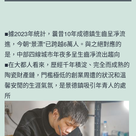
■據2023年統計，曩昔10年成德鎮生齒呈凈流
進，今朝“景漂”已跨越6萬人。與之絕對應的
是，中部四線城市年夜多呈生齒凈流出趨向
■在大都人看來，歷經千年積淀、完全而成熟的
陶瓷財產鏈，門檻極低的創業周遭的狀況和溫
馨安閒的生涯氣氛，是景德鎮吸引年青人的處
所