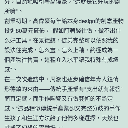
分，自然地吸引著高偉豪，“這就是它好玩的處
所嘛”。
創業初期，高偉豪每年給本身design的創意產物
投進80萬元擺佈，“假如盯著錢往做，做不出什
么好工具。在景德鎮，徒弟完整可以依照我的
設法往完成，怎么畫、怎么上釉，終極成為一
個產物往售賣，這種介入水平讓我特殊有成績
感”。
在一次次造訪中，周潔也逐步確信年青人鐘情
形德鎮的來由——傳統手產業有“支出就有報答”
簡直定感，而手作陶瓷又有做藝術的不斷定
感。“這品種似傳統手產業卻又完整分歧的手作
生孩子和生涯方法給了他們多樣選擇，天然也
就成了幻想的實驗場。”