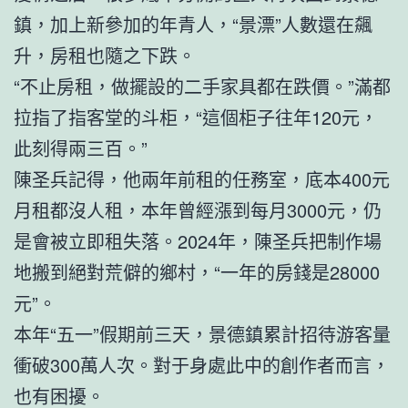
鎮，加上新參加的年青人，“景漂”人數還在飆
升，房租也隨之下跌。
“不止房租，做擺設的二手家具都在跌價。”滿都
拉指了指客堂的斗柜，“這個柜子往年120元，
此刻得兩三百。”
陳圣兵記得，他兩年前租的任務室，底本400元
月租都沒人租，本年曾經漲到每月3000元，仍
是會被立即租失落。2024年，陳圣兵把制作場
地搬到絕對荒僻的鄉村，“一年的房錢是28000
元”。
本年“五一”假期前三天，景德鎮累計招待游客量
衝破300萬人次。對于身處此中的創作者而言，
也有困擾。