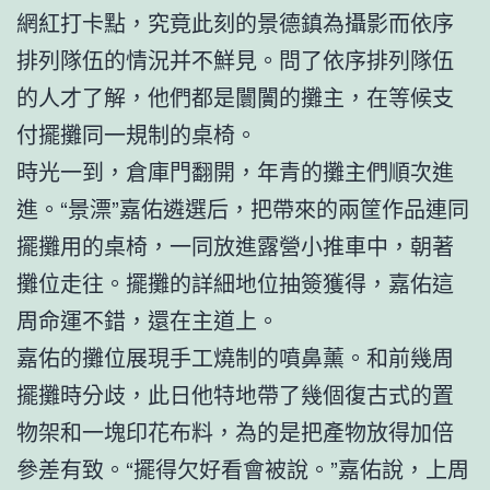
網紅打卡點，究竟此刻的景德鎮為攝影而依序
排列隊伍的情況并不鮮見。問了依序排列隊伍
的人才了解，他們都是闤闠的攤主，在等候支
付擺攤同一規制的桌椅。
時光一到，倉庫門翻開，年青的攤主們順次進
進。“景漂”嘉佑遴選后，把帶來的兩筐作品連同
擺攤用的桌椅，一同放進露營小推車中，朝著
攤位走往。擺攤的詳細地位抽簽獲得，嘉佑這
周命運不錯，還在主道上。
嘉佑的攤位展現手工燒制的噴鼻薰。和前幾周
擺攤時分歧，此日他特地帶了幾個復古式的置
物架和一塊印花布料，為的是把產物放得加倍
參差有致。“擺得欠好看會被說。”嘉佑說，上周