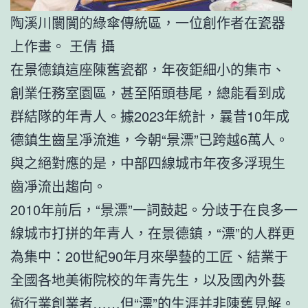
陶溪川闤闠的綠傘傳統區，一位創作者在瓷器
上作畫。 王倩 攝
在景德鎮這座陳舊瓷都，年夜鉅細小的集市、
創業任務室園區，甚至陌頭巷尾，總能看到成
群結隊的年青人。據2023年統計，曩昔10年成
德鎮生齒呈凈流進，今朝“景漂”已跨越6萬人。
與之絕對應的是，中部四線城市年夜多浮現生
齒凈流出趨向。
2010年前后，“景漂”一詞鼓起。分歧于在良多一
線城市打拼的年青人，在景德鎮，“漂”的人群更
為集中：20世紀90年月來學藝的工匠、結業于
全國各地美術院校的年青先生，以及國內外藝
術行業創業者……但“漂”的生涯并非陳舊見解。