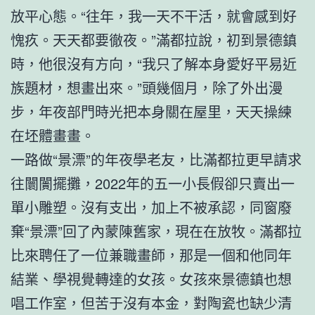
放平心態。“往年，我一天不干活，就會感到好
愧疚。天天都要徹夜。”滿都拉說，初到景德鎮
時，他很沒有方向，“我只了解本身愛好平易近
族題材，想畫出來。”頭幾個月，除了外出漫
步，年夜部門時光把本身關在屋里，天天操練
在坯體畫畫。
一路做“景漂”的年夜學老友，比滿都拉更早請求
往闤闠擺攤，2022年的五一小長假卻只賣出一
單小雕塑。沒有支出，加上不被承認，同窗廢
棄“景漂”回了內蒙陳舊家，現在在放牧。滿都拉
比來聘任了一位兼職畫師，那是一個和他同年
結業、學視覺轉達的女孩。女孩來景德鎮也想
唱工作室，但苦于沒有本金，對陶瓷也缺少清