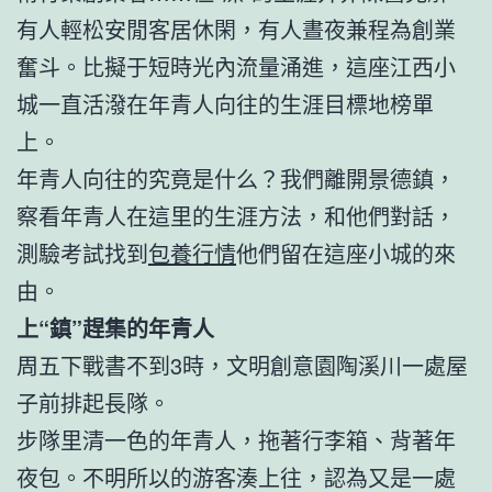
有人輕松安閒客居休閑，有人晝夜兼程為創業
奮斗。比擬于短時光內流量涌進，這座江西小
城一直活潑在年青人向往的生涯目標地榜單
上。
年青人向往的究竟是什么？我們離開景德鎮，
察看年青人在這里的生涯方法，和他們對話，
測驗考試找到
包養行情
他們留在這座小城的來
由。
上“鎮”趕集的年青人
周五下戰書不到3時，文明創意園陶溪川一處屋
子前排起長隊。
步隊里清一色的年青人，拖著行李箱、背著年
夜包。不明所以的游客湊上往，認為又是一處