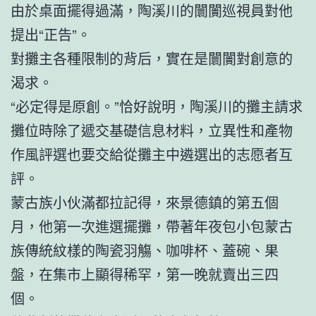
由於桌面擺得過滿，陶溪川的闤闠巡視員對他
提出“正告”。
對攤主各種限制的背后，實在是闤闠對創意的
渴求。
“必定得是原創。”恰好說明，陶溪川的攤主請求
攤位時除了遞交基礎信息材料，立異性和產物
作風評選也要交給從攤主中遴選出的志愿者互
評。
蒙古族小伙滿都拉記得，來景德鎮的第五個
月，他第一次進選擺攤，帶著年夜包小包蒙古
族傳統紋樣的陶瓷羽觴、咖啡杯、蓋碗、果
盤，在集市上顯得稀罕，第一晚就賣出三四
個。