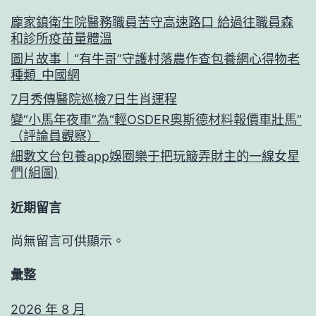
龐家鎮衛生院醫務職員苦守高速路口 給過往職員森
和診所疫苗量體溫
圖片故事｜“有牛哥”守護村落農作查包養網心得物老
種類_中國網
7月秀傳醫院巡檢7日生肖運程
變“小馬年夜車”為“輕OSDER奧斯德材料報價車壯馬”
（評論員觀察）
細數文台包養app娛圈樂于把玩簸弄財主的一線女星
們(組圖)
近期留言
尚無留言可供顯示。
彙整
2026 年 8 月