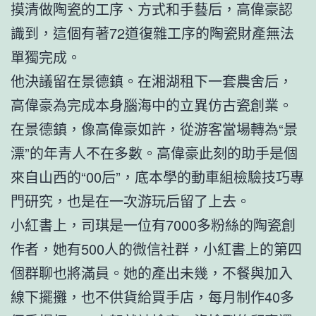
摸清做陶瓷的工序、方式和手藝后，高偉豪認
識到，這個有著72道復雜工序的陶瓷財產無法
單獨完成。
他決議留在景德鎮。在湘湖租下一套農舍后，
高偉豪為完成本身腦海中的立異仿古瓷創業。
在景德鎮，像高偉豪如許，從游客當場轉為“景
漂”的年青人不在多數。高偉豪此刻的助手是個
來自山西的“00后”，底本學的動車組檢驗技巧專
門研究，也是在一次游玩后留了上去。
小紅書上，司琪是一位有7000多粉絲的陶瓷創
作者，她有500人的微信社群，小紅書上的第四
個群聊也將滿員。她的產出未幾，不餐與加入
線下擺攤，也不供貨給買手店，每月制作40多