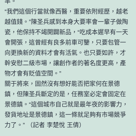
率。
“我們這個行當就像西醫，重要依附經歷，越老
越值錢。”陳圣兵感到本身大要率會一輩子做陶
瓷，他保持不竭開闢新品，“吃成本遲早有一天
會開張，這曾經有良多前車可鑒，只要包管一
向更換新的資料才會有活氣。也只要如許，才
幹安慰二級市場，讓創作者的著名度更高，產
物才會有貶值空間。”
關于將來，固然沒有想好能否把家何在景德
鎮，但陳圣兵斷定的是，任務室必定會固定在
景德鎮。“這個城市自己就是最年夜的影響力，
發貨地址是景德鎮，這一條就足夠有市場競爭
力了。” （記者 李楚悅 王倩）