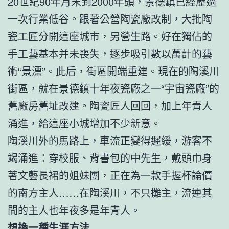
20世紀90年月末到2000年頭，景德鎮已經歷過
一次行業低谷。跟著公營陶瓷廠改制，大批陶
瓷工匠分開這座城市，另營生路。好在獨佔的
手工藝基本并未喪失，逐步吸引數以萬計的藝
術“景漂”。此后，街區開端重建。現在的陶溪川
街區，就在景德鎮十年夜瓷廠之一“宇宙瓷廠”的
舊廠房舊址改建。陶瓷匠人回回，加上年青人
涌進，給這座小城增加不少新意。
陶溪川外的馬路上，車流正變得遲緩，游客不
竭涌進：穿校服、背書包的中先生，戴頭巾身
著文藝長裙的姐妹團，正在為一款手握杯論價
的南方主人……在陶溪川，不只攤主，流連其
間的主人也年夜多是年青人。
想換一種生涯方法