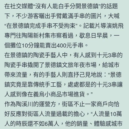
在社交媒體“沒有人能白手分開景德鎮”的話題
下，不少游客曬出手臂戴滿手串的圖片，大喊
“在景德鎮完成手串不受拘束”。記載片導演姚飛
專門往陶陽新村集市察看過，歇息日早晨，一
個攤位10分鐘能賣出400元手串。
在景德鎮的陶瓷手藝人中，有人感到十元3串的
陶瓷手串撬開了景德鎮文旅年夜市場，給城市
帶來流量，有的手藝人則直抒己見地說：“景德
鎮究竟是靠傳統手工藝，處處都是的十元3串讓
人感到像在義烏小商品市場進貨。”
作為陶溪川的運營方，街區不止一家商戶向恰
好反應對街區人流量過載的擔心，“人流量10萬
人的時辰還不如6萬人，他的銷量、體驗感城市