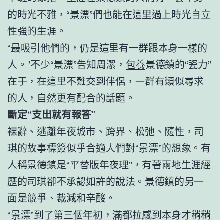
的時光不雅，“景漂”們也能在這里過上時光自立
性強的生涯。
“最吸引他們的，仍是這里有一群跟本身一樣的
人。”不少“景漂”告知周潔，
包養
景德鎮的“瓷力”
在于，在這里不難交到伴侶，一群有類似尋求
的人，自然更有配合的話題。
斷定“支出就有報答”
裸辭、逃離年夜城市、跨界、松弛、隨性，司
琪的故事標簽似乎合適人們對“景漂”的想象。有
人稱景德鎮是“平替版年夜理”，有著兩地生涯經
歷的司琪卻不承認如許的說法。景德鎮的另一
面是競爭、裁減和辛酸。
“景漂”到了第三個年初，滿都拉感到本身才稍稍