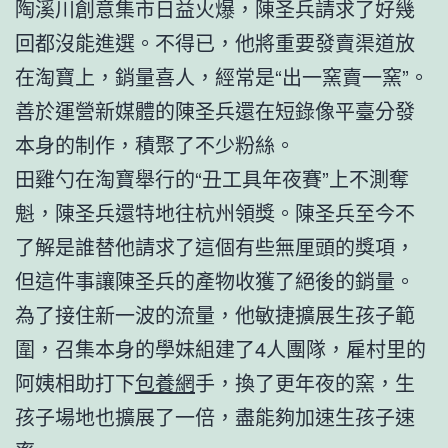
陶溪川創意集市日益火爆，陳圣兵請求了好幾
回都沒能進選。不得已，他將重要發賣渠道放
在淘寶上，銷量喜人，經常是“出一窯賣一窯”。
善於運營新媒體的陳圣兵還在短錄像平臺分發
本身的制作，積聚了不少粉絲。
田雞勺在淘寶舉行的“丑工具年夜賽”上不測奪
魁，陳圣兵還特地往杭州領獎。陳圣兵至今不
了解是誰替他請求了這個有些無厘頭的獎項，
但這件事讓陳圣兵的產物收獲了絕後的銷量。
為了接住新一波的流量，他敏捷擴展生孩子範
圍，召集本身的學妹組建了4人團隊，雇村里的
阿姨相助打下
包養網
手，換了更年夜的窯，生
孩子場地也擴展了一倍，盡能夠加速生孩子速