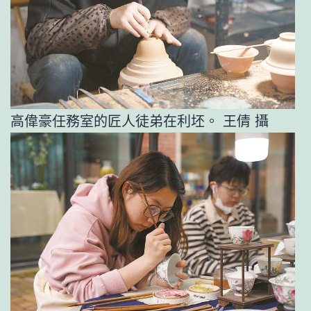
高偉豪任務室的匠人徒弟在利坯。 王倩 攝