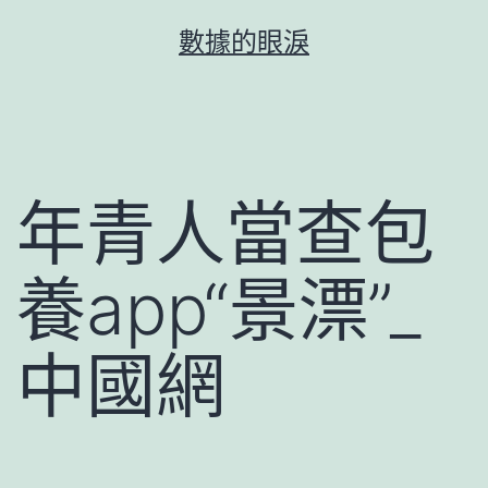
跳
數據的眼淚
至
主
要
內
容
年青人當查包
養app“景漂”_
中國網