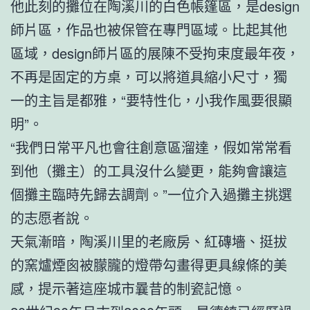
他此刻的攤位在陶溪川的白色帳篷區，是design
師片區，作品也被保管在專門區域。比起其他
區域，design師片區的展陳不受拘束度最年夜，
不再是固定的方桌，可以將道具縮小尺寸，獨
一的主旨是都雅，“要特性化，小我作風要很顯
明”。
“我們日常平凡也會往創意區溜達，假如常常看
到他（攤主）的工具沒什么變更，能夠會讓這
個攤主臨時先歸去調劑。”一位介入過攤主挑選
的志愿者說。
天氣漸暗，陶溪川里的老廠房、紅磚墻、挺拔
的窯爐煙囪被朦朧的燈帶勾畫得更具線條的美
感，提示著這座城市曩昔的制瓷記憶。