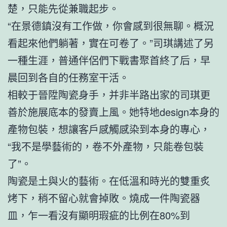
楚，只能先從兼職起步。
“在景德鎮沒有工作做，你會感到很無聊。概況
看起來他們躺著，實在可卷了。”司琪講述了另
一種生涯，普通伴侶們下戰書聚首終了后，早
晨回到各自的任務室干活。
相較于晉陞陶瓷身手，并非半路出家的司琪更
善於施展底本的發賣上風。她特地design本身的
產物包裝，想讓客戶感觸感染到本身的專心，
“我不是學藝術的，卷不外產物，只能卷包裝
了”。
陶瓷是土與火的藝術。在低溫和時光的雙重炙
烤下，稍不留心就會掉敗。燒成一件陶瓷器
皿，乍一看沒有顯明瑕疵的比例在80%到