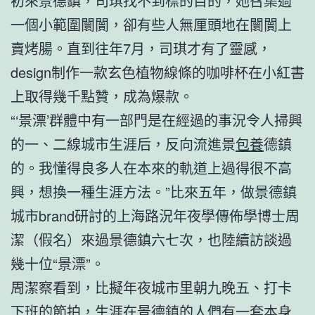
初來景德鎮，司琪找不到標的目的，她召集過
一個小範圍闤闠，卻有些人無厘頭地在闤闠上
賣烤腸。直到往年7月，司琪才有了靈感，
design制作一款玄色植物線條的咖啡杯在小紅書
上取得幾千點贊，成為爆款。
“‘景漂’群體中有一部門是在經過的事況令人掃興
的一、二線城市生涯后，反向流進景
包養
德鎮
的。我懂得良多人在本來的軌道上過得很不高
興，想換一種生涯方法。”比來五年，做景德鎮
城市brand研討的上海路況年夜學傳佈學博士周
潔（假名）來過景德鎮六七次，也陸續訪談過
幾十位“景漂”。
周潔察看到，比擬年夜城市里朝九晚五、打卡
下班的節拍，生涯在景德鎮的人們有一套本身