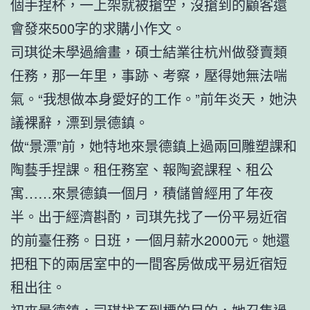
個手捏杯，一上架就被搶空，沒搶到的顧客還
會發來500字的求購小作文。
司琪從未學過繪畫，碩士結業往杭州做發賣類
任務，那一年里，事跡、考察，壓得她無法喘
氣。“我想做本身愛好的工作。”前年炎天，她決
議裸辭，漂到景德鎮。
做“景漂”前，她特地來景德鎮上過兩回雕塑課和
陶藝手捏課。租任務室、報陶瓷課程、租公
寓……來景德鎮一個月，積儲曾經用了年夜
半。出于經濟斟酌，司琪先找了一份平易近宿
的前臺任務。日班，一個月薪水2000元。她還
把租下的兩居室中的一間客房做成平易近宿短
租出往。