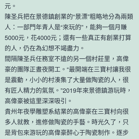
元。
陳圣兵把在景德鎮創業的“景漂”粗略地分為兩類
人：一部門年青人是“來玩的”，能夠一個月賺
5000元，花4000元；還有一些真正有創業打算
的人，仍在為幻想不竭盡力。
間隔陳圣兵任務室不遠的另一個村莊里，高偉
豪的團隊正晝夜開工。“最開端在三寶村讓我很
是震動，小小的村湊集了大量做陶瓷的人，很
有匠人精力的氣氛。”2019年來景德鎮游玩時，
高偉豪被這里深深吸引。
貴州年夜學雕塑系結業的高偉豪在三寶村向很
多人就教，進修做陶瓷的手藝。時光久了，只
是背包來游玩的高偉豪醉心于陶瓷制作。逐步