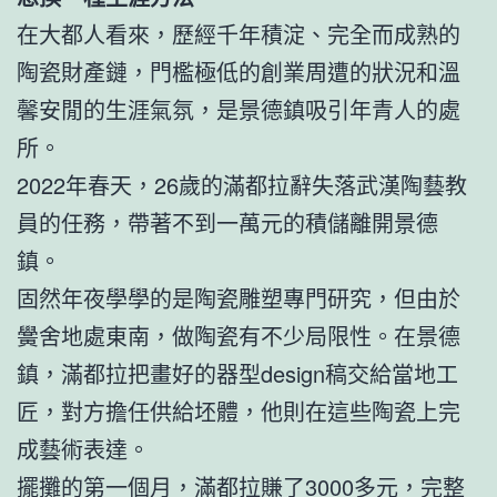
在大都人看來，歷經千年積淀、完全而成熟的
陶瓷財產鏈，門檻極低的創業周遭的狀況和溫
馨安閒的生涯氣氛，是景德鎮吸引年青人的處
所。
2022年春天，26歲的滿都拉辭失落武漢陶藝教
員的任務，帶著不到一萬元的積儲離開景德
鎮。
固然年夜學學的是陶瓷雕塑專門研究，但由於
黌舍地處東南，做陶瓷有不少局限性。在景德
鎮，滿都拉把畫好的器型design稿交給當地工
匠，對方擔任供給坯體，他則在這些陶瓷上完
成藝術表達。
擺攤的第一個月，滿都拉賺了3000多元，完整