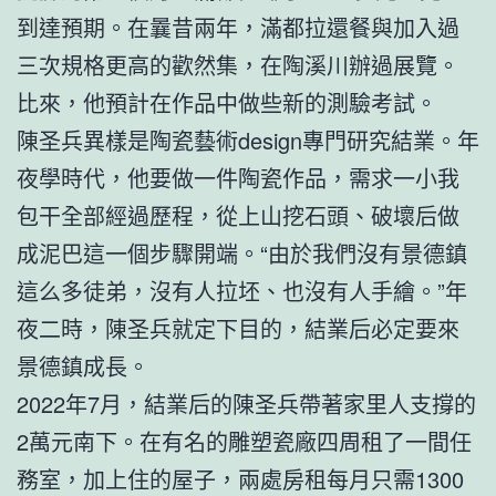
到達預期。在曩昔兩年，滿都拉還餐與加入過
三次規格更高的歡然集，在陶溪川辦過展覽。
比來，他預計在作品中做些新的測驗考試。
陳圣兵異樣是陶瓷藝術design專門研究結業。年
夜學時代，他要做一件陶瓷作品，需求一小我
包干全部經過歷程，從上山挖石頭、破壞后做
成泥巴這一個步驟開端。“由於我們沒有景德鎮
這么多徒弟，沒有人拉坯、也沒有人手繪。”年
夜二時，陳圣兵就定下目的，結業后必定要來
景德鎮成長。
2022年7月，結業后的陳圣兵帶著家里人支撐的
2萬元南下。在有名的雕塑瓷廠四周租了一間任
務室，加上住的屋子，兩處房租每月只需1300