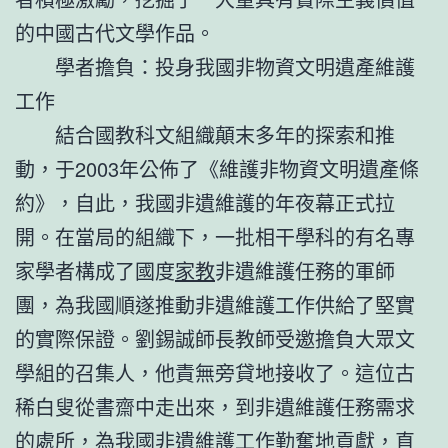
的中國古代文學作品。
學者擔負：投身我國非物資文明遺產維護
工作
結合國教科文組織顛末多年的探索和推
動，于2003年公佈了《維護非物資文明遺產條
約》，自此，我國非遺維護的年夜幕正式拉
開。在當局的組織下，一批相干學科的有名專
家學者構成了國度
家教
非遺維護任務的軍師
團，為我國順遂推動非遺維護工作供給了堅實
的實際保證。劉錫誠師長教師受邀擔負大眾文
學組的召集人，他責無旁貸地接收了。這位古
稀白叟從書齋中走出來，到非遺維護任務需求
的處所，為我國非遺維護工作勤奮地貢獻，直