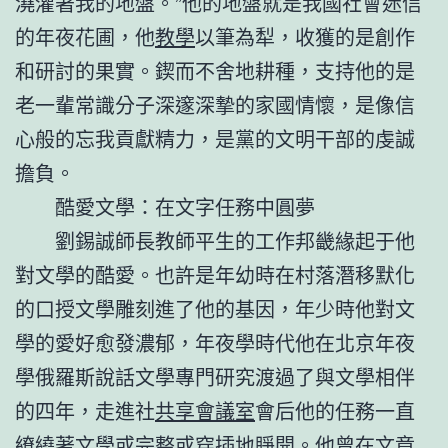
澆灌著我的地盤。”他的地盤就是我國社會迷信
的年夜花圃，他
教學
以筆為犁，收獲的是創作
和研討的果實。鍥而不舍地耕種，支持他的是
老一輩常識分子深邃深摯的家國情懷，是像信
心般的忘我貢獻精力，是黨的文明干部的虔誠
擔負。
酷愛文學：在文字任務中圓夢
劉錫誠師長教師平生的工作邦畿緣起于他
對文學的酷愛。也許是年幼時在村落潛移默化
的口授文學雕刻進了他的基因，年少時他對文
學的愛好愈發濃郁，年夜學時代他在北京年夜
學俄羅斯說話文學專門研究渡過了與文學相伴
的四年，走進社
共享會議室
會后他的任務一直
繚繞著文學或完整或穿插地睜開。他曾在文章