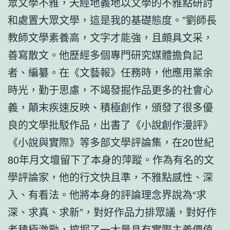
眾文學不雅，天經地義地以文學的不雅點研討
和處置大眾文學，這是我的基礎態度。”劉師長
教師文學素養高，文字才能強，且頗具文采，
善寫散文。他歷經多個專門研究媒體擔負記
者、編纂。在《文藝報》任務時，他應用業余
時光，勤于思慮，不竭發掘作品更多的社會心
義，顛末疾速反映、積極創作，頒發了很多優
良的文學批駁作品，出書了《小說創作漫評》
《小說與實際》等多部文學評論集，在20世紀
80年月文壇留下了本身的萍蹤。作為有名的文
學評論家，他的行文快且準，不雅點感性、深
入、有看法。他將本身的評論理念界說為“求
深、求真、求新”，對好作品力排眾議，對好作
者積極激勵，挖掘了一大量具有實際主義價值