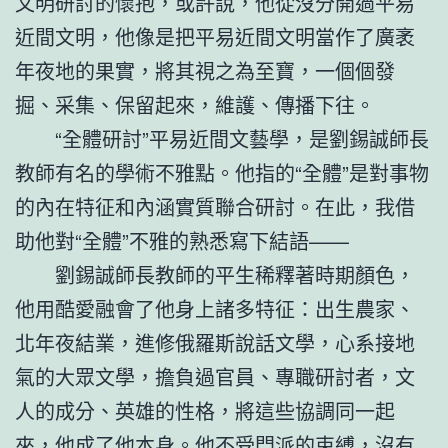
文明研討的懷抱，或許說，他從沒分開過平易
近間文明，他像是把平易近間文明當作了廣袤
年夜地的果實，將其視之為至寶，一個個發
掘、采集、保留起來，維護、傳播下往。
“全體研討”平易近間文藝學，是劉錫誠師長
教師有名的學術不雅點。他指的“全體”是對事物
的內在特征和內涵實質聯合研討。在此，我借
助他對“全體”不雅的熟悉寫下結語——
劉錫誠師長教師的平生稀釋著時期顏色，
他用酷愛融會了他身上諸多特征：出生農家、
北年夜結業，進修俄羅斯說話文學，心系接地
氣的大眾文學，擔負過官員、專職研討者，文
人的成分、英雄的性格，將這些協調同一起
來，他成了他本身。他不受門派的束縛，沒有