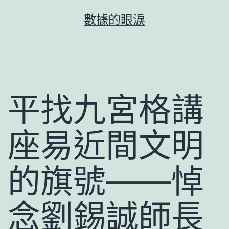
跳
數據的眼淚
至
主
要
內
容
平找九宮格講
座易近間文明
的旗號——悼
念劉錫誠師長