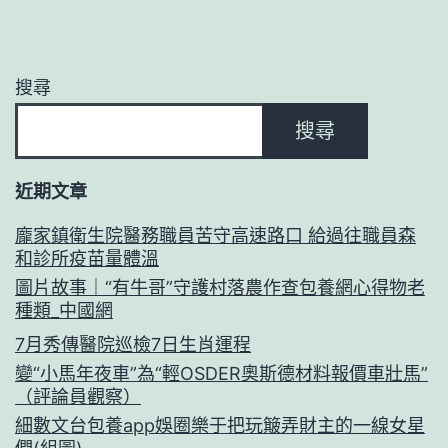
搜尋
搜尋
近期文章
龐家鎮衛生院醫務職員苦守高速路口 給過往職員森
和診所疫苗量體溫
圖片故事｜“有牛哥”守護村落農作查包養網心得物老
種類_中國網
7月秀傳醫院巡檢7日生肖運程
變“小馬年夜車”為“輕OSDER奧斯德材料報價車壯馬”
（評論員觀察）
細數文台包養app娛圈樂于把玩簸弄財主的一線女星