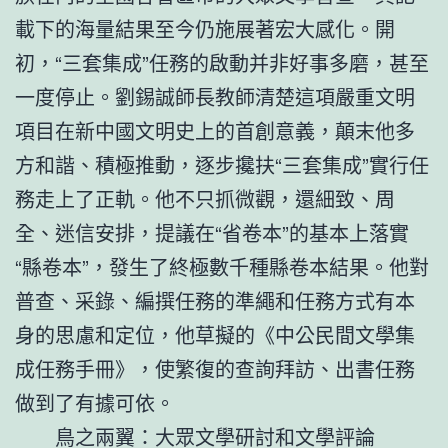
載下的海量結果至今仍施展著宏大感化。開
初，“三套集成”任務的啟動并非好事多磨，甚至
一度停止。劉錫誠師長教師清楚這項嚴重文明
項目在新中國文明史上的首創意義，顛末他多
方和諧、積極推動，逐步攙扶“三套集成”實行任
務走上了正軌。他不只抓微觀，還細致、周
全、迷信安排，提議在“省卷本”的基本上落實
“縣卷本”，發生了終極數千種縣卷本結果。他對
普查、采錄、編撰任務的準繩和任務方式有本
身的思慮和定位，他草擬的《中公民間文學集
成任務手冊》，使繁復的查詢拜訪、出書任務
做到了有據可依。
鳥之兩翼：大眾文學研討和文學評論