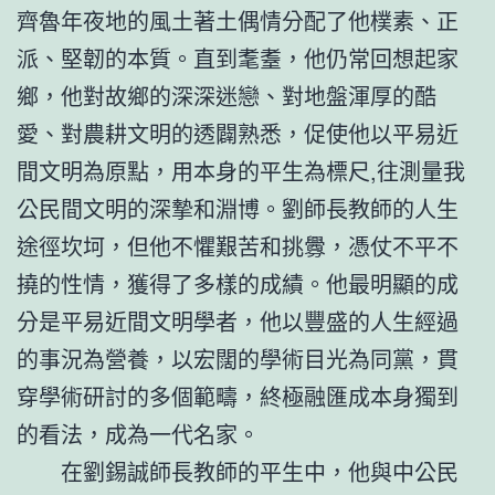
齊魯年夜地的風土著土偶情分配了他樸素、正
派、堅韌的本質。直到耄耋，他仍常回想起家
鄉，他對故鄉的深深迷戀、對地盤渾厚的酷
愛、對農耕文明的透闢熟悉，促使他以平易近
間文明為原點，用本身的平生為標尺,往測量我
公民間文明的深摯和淵博。劉師長教師的人生
途徑坎坷，但他不懼艱苦和挑釁，憑仗不平不
撓的性情，獲得了多樣的成績。他最明顯的成
分是平易近間文明學者，他以豐盛的人生經過
的事況為營養，以宏闊的學術目光為同黨，貫
穿學術研討的多個範疇，終極融匯成本身獨到
的看法，成為一代名家。
在劉錫誠師長教師的平生中，他與中公民