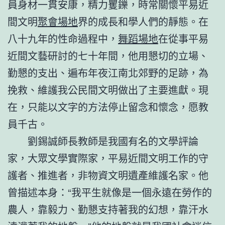
員身材一貫安康，精力矍鑠，時常關懷平易近
間文明
聚會場地
界的成長和學人們的靜態。在
八十九年的性命過程中，
舞蹈場地
在從事平易
近間文藝研討的七十年間，他用懇切的立場、
勤懇的支出、遍布年夜江南北郊野的足跡，為
挽救、維護我公民間文明做出了主要進獻。現
在，只能以文字的方法停止留念和懷念，愿教
員千古。
劉錫誠師長教師是我國有名的文學評論
家，大眾文學實際家，平易近間文明工作的守
護者、推進者，非物資文明遺產維護名家。他
曾描述本身：“我平生就像是一個永遠在勞作的
農人，靠毅力、勤懇支持著我的幻想，靠汗水