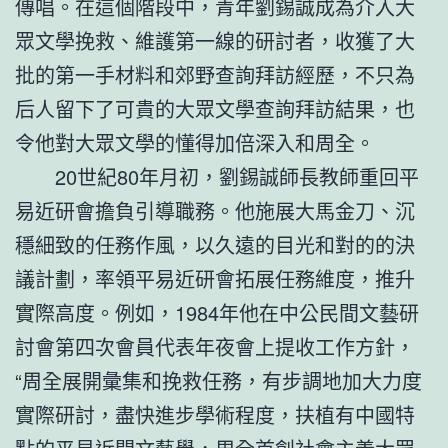
傳唱。在這個階段中，青年劉錫誠成為介入大
眾文學挽救、維護第一線的研討者，收獲了大
批的第一手材料和郊野查詢拜訪經歷，不只為
后人留下了可貴的大眾文學查詢拜訪結果，也
令他對大眾文學的懂得加倍深入和周全。
20世紀80年月初，劉錫誠師長教師重回平
易近研會擔負引導職務。他施展大馬金刀、沉
穩細致的任務作風，以久遠的目光和對的的決
議計劃，率領平易近研會拓展任務維度，推升
實際高度。例如，1984年他在中公民間文藝研
討會第四次會員代表年夜會上提收工作方針，
“周全展開彙集和挽救任務，有步調地加大力度
實際研討，盡快進步學術程度，扶植有中國特