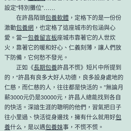
設定“特別攤位”……
在許昌陌頭
包養軟體
，定格下的是一份份
激動
包養網
，也定格了這座城市的包涵與心
愛。當一
包養留言板
座城市靠著它的人世炊
火，靠著它的暖和好心、仁義刻薄，讓人們放
下防備，它何愁不發光。
正如《
長期包養
許昌不慌》短片中所提到
的，“許昌有良多大好人功德，良多設身處地的
仁慈，而仁慈的人，往往都是快活的。”無論月
薪3000元仍是30000元，許昌人總能找到各自
的快活。深諳生涯的聰明的他們，習氣把日子
往小里過、快活從身邊找，擁有什么就用好
包
養
什么，是以遇
包養妹
事，不慌不慌。