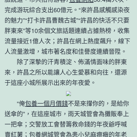
完成游玩綜合支出60億元。“來許昌感觸感染夜
的魅力”“打卡許昌曹魏古城”“許昌的快活不只要
胖東來”等10余個文旅話題連續占據熱榜，收集
流量接近1億人次；許昌在網上熱度飆升，線下
人流量激增，城市著名度和佳譽度連續晉陞。
除了深摯的汗青積淀、佈滿情面味的胖東
來，許昌之所以能讓人心生愛慕和向往，還源
于這座小城所展示出來的年夜愛。
“俺
包養一個月價錢
不是來攆你的，是給你
送傘的”，在這座城市，雨天城管會為攤販奉上
一把傘；交警放工會替籌救命錢的年夜爺呼喊
賣紅薯；
包養網
城管會為患小兒麻痹癥的年老