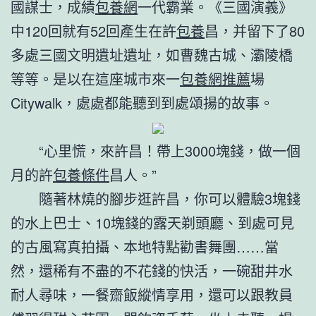
國謀士，成績
包養網
一代霸業。《三國演義》
中120回就有52回產生在許
包養
昌，并留下了80
多處三國文明遺址遺址，如曹魏古城、灞陵橋
等等。是以在這座城市來一
包養網推薦
場
Citywalk，處處都能聽到到處頌揚的故事。
“心里慌，來許昌！帶上3000塊錢，做一個
月的許
包養條件
昌人。”
隨著林燒的腳步逛許昌，你可以體驗3塊錢
的水上巴士、10塊錢的露天剃頭廳、到處可見
的古風寫真拍攝、本地特點勸書舞團……當
然，還稀有不盡的不花錢的快活，一碗甜井水
耐人尋味，一餐齋飯縱情享用，還可以跟教員