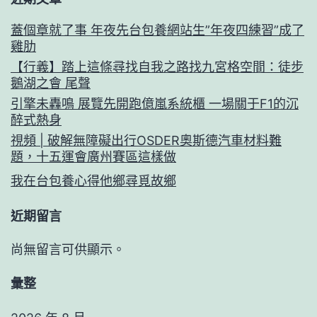
蓋個章就了事 年夜先台包養網站生”年夜四練習”成了
雞肋
【行義】踏上這條尋找自我之路找九宮格空間：徒步
鵝湖之會 尾聲
引擎未轟鳴 展覽先開跑億嵐系統櫃 一場關于F1的沉
醉式熱身
視頻 | 破解無障礙出行OSDER奧斯德汽車材料難
題，十五運會廣州賽區這樣做
我在台包養心得他鄉尋覓故鄉
近期留言
尚無留言可供顯示。
彙整