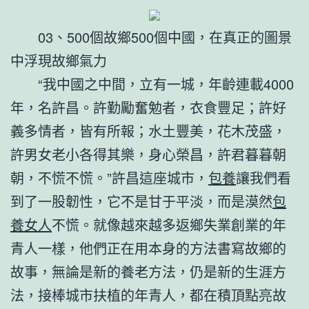
03、500個故鄉500個中國，在真正的圖景
中浮現故鄉氣力
“我中國之中間，立有一城，年齡連載4000
年，名許昌。許勤勵奮勉者，衣食豐足；許好
義多情者，皆有所報；水土豐美，花木茂盛，
許男女老小各得其樂，身心榮昌，許君暮暮朝
朝，不慌不慌。”許昌這座城市，
包養
讓我們看
到了一股韌性，它不是甘于平淡，而是漠然
包
養女人
不慌。就像越來越多返鄉失業創業的年
青人一樣，他們正在用本身的方法書寫故鄉的
故事，無論是新的養老方法，仍是新的生涯方
法，接棒城市扶植的年青人，都在積頂點亮故