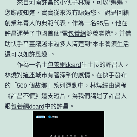
來自河南許昌的小伙子林燒，可以“媽媽，
您應該知道，寶寶從來沒有騙過您。”說是回籍
創業年青人的典範代表，作為一名95后，他在
許昌運營了中國首個“電
包養網
競養老院”，并借
助快手平臺讓越來越多人清楚到“本來養須生活
還可以如許風趣”。
作為一名土
包養網dcard
生土長的許昌人，
林燒對這座城市有著深摯的感情。在快手發布
的「500 個故鄉」系列運動中，林燒經由過程
《許昌不慌》這支短片，為我們講述了許昌人
眼
包養網dcard
中的許昌。