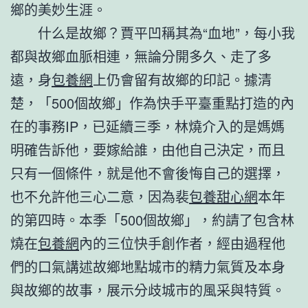
鄉的美妙生涯。
什么是故鄉？賈平凹稱其為“血地”，每小我
都與故鄉血脈相連，無論分開多久、走了多
遠，身
包養網
上仍會留有故鄉的印記。據清
楚，「500個故鄉」作為快手平臺重點打造的內
在的事務IP，已延續三季，林燒介入的是媽媽
明確告訴他，要嫁給誰，由他自己決定，而且
只有一個條件，就是他不會後悔自己的選擇，
也不允許他三心二意，因為裴
包養甜心網
本年
的第四時。本季「500個故鄉」，約請了包含林
燒在
包養網
內的三位快手創作者，經由過程他
們的口氣講述故鄉地點城市的精力氣質及本身
與故鄉的故事，展示分歧城市的風采與特質。