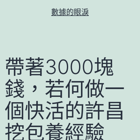
跳
數據的眼淚
至
主
要
內
容
帶著3000塊
錢，若何做一
個快活的許昌
挖包養經驗