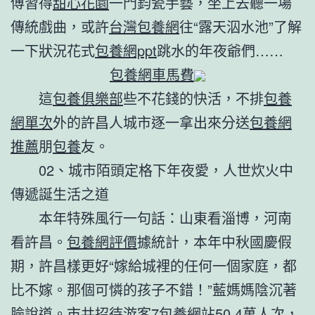
傅習得
甜心花園
一門鈞瓷手藝，坐上去聽一場
傳統戲曲，或許
台灣包養網
往“露天泅水池”了解
一下狀況花式
包養網ppt
跳水的年夜爺們……
包養網車馬費
這
包養俱樂部
些不花錢的快活，不排
包養
網單次
外的許昌人城市逐一拿出來分送
包養網
推薦
朋
包養
友。
02、城市陌頭定格下年夜愛，人世炊火中
傳遞誕生活之道
本年特殊風行一句話：山東看淄博，河南
看許昌。
包養網評價
據統計，本年中秋國慶假
期，許昌樣更好“嫁給城裡的任何一個家庭，都
比不嫁。那個可憐的孩子不錯！”藍媽媽陰沉著
臉說道。市共招待游客7
包養網站
50.4萬人次，