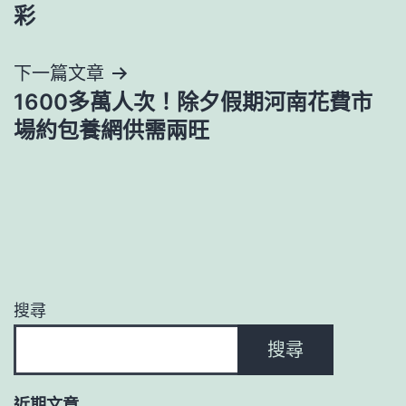
章
彩
導
下一篇文章
覽
1600多萬人次！除夕假期河南花費市
場約包養網供需兩旺
搜尋
搜尋
近期文章