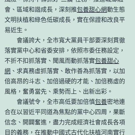
會、區域和諧成長，深刻推
包養甜心網
動生態
文明扶植和綠色低碳成長，實在保證和改良平
易近生。
會議誇大，全市寬大黨員干部要深刻貫徹
落實黨中心和省委安排，依照市委任務設定，
不折不扣抓落實、聞風而動抓落實
包養甜心
網
、求真務虛抓落實、敢作善為抓落實，以加
倍高昂的斗志、加倍過硬的才能、加倍務虛的
風格，奮勇當先、乘勢而上、出新出彩。
會議號令，全市高低要加倍慎
包養
密地連
合在以習近平同道為焦點的黨中心四周，果斷
信念、開闢奮進，盡力完成經濟社會成長各項
目的義務，在推動中國式古代化扶植河南實行