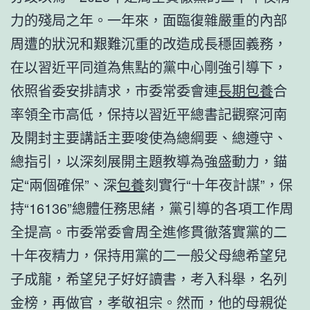
力的殘局之年。一年來，面臨復雜嚴重的內部
周遭的狀況和艱難沉重的改造成長穩固義務，
在以習近平同道為焦點的黨中心剛強引導下，
依照省委安排請求，市委常委會連
長期包養
合
率領全市高低，保持以習近平總書記觀察河南
及開封主要講話主要唆使為總綱要、總遵守、
總指引，以深刻展開主題教導為強盛動力，錨
定“兩個確保”、深
包養
刻實行“十年夜計謀”，保
持“16136”總體任務思緒，黨引導的各項工作周
全提高。市委常委會周全進修貫徹落實黨的二
十年夜精力，保持用黨的二一般父母總希望兒
子成龍，希望兒子好好讀書，考入科舉，名列
金榜，再做官，孝敬祖宗。然而，他的母親從