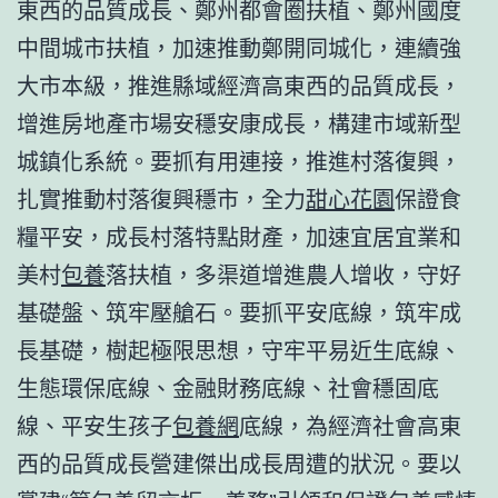
東西的品質成長、鄭州都會圈扶植、鄭州國度
中間城市扶植，加速推動鄭開同城化，連續強
大市本級，推進縣域經濟高東西的品質成長，
增進房地產市場安穩安康成長，構建市域新型
城鎮化系統。要抓有用連接，推進村落復興，
扎實推動村落復興穩市，全力
甜心花園
保證食
糧平安，成長村落特點財產，加速宜居宜業和
美村
包養
落扶植，多渠道增進農人增收，守好
基礎盤、筑牢壓艙石。要抓平安底線，筑牢成
長基礎，樹起極限思想，守牢平易近生底線、
生態環保底線、金融財務底線、社會穩固底
線、平安生孩子
包養網
底線，為經濟社會高東
西的品質成長營建傑出成長周遭的狀況。要以