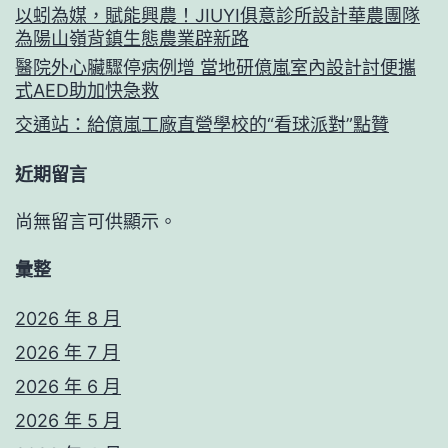
以蚓為媒，賦能興農！JIUYI俱意診所設計華農團隊
為陽山嶺背鎮生態農業辟新路
醫院外心臟驟停病例增 當地研億嵐室內設計討便攜
式AED助加快急救
交通站：給億嵐工廠直營學校的“看球派對”點贊
近期留言
尚無留言可供顯示。
彙整
2026 年 8 月
2026 年 7 月
2026 年 6 月
2026 年 5 月