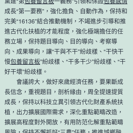
黨建“第
包養留言板
一義務”引領和保證
包養感情
成長“第一要務”，強化擔負、自動作為，保持和
完美“16136”結合推動機制，不竭進步引導和推
進古代化扶植的才能程度，強化極端擔任的任
務立場，保持題目導向、目的導向、考察導
向、成果導向，讓“干與不干”紛歧樣、“干快干
慢
包養留言板
”紛歧樣、“干多干少”紛歧樣、“干
好干壞”紛歧樣。
會議誇大，做好來歲經濟任務，要果斷成
長信念，重視題目，剖析緣由，周全提速提質
成長，保持以科技立異引領古代化財產系統扶
植，出力擴展國際需求，深化重點範疇改造，
擴展高程度對外開放，有用防范化解重點範疇
風險，保持不懈抓好“三農”任務，推進城鄉融