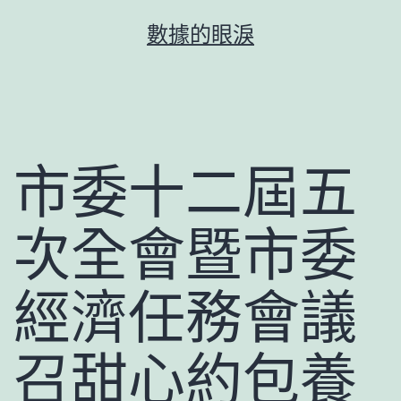
跳
數據的眼淚
至
主
要
內
容
市委十二屆五
次全會暨市委
經濟任務會議
召甜心約包養