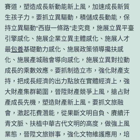
賽道，塑造成長新動能新上風，加速成長新質
生孩子力。要抓立異驅動，積儲成長動能，保
持立異驅動“西嶽一條路”走究竟，施展立異平臺
引擎感化、施展企業立異主體感化、施展人才
最
包養
基礎動力感化、施展政策領導攙扶感
化、施展產城融會導向感化，施展立異對拉動
成長的乘數效應。要抓制造立市，強化財產支
持，把成長經濟的出力點放在實體經濟上，強
大財產集群範圍，晉陞財產競爭上風，搶占財
產成長先機，塑造財產新上風。要抓文旅融
會，激起花費潛能，從果斷文明自負、賡續汗
青文脈、扶植中華古代文明的高度，做強上風
業態，晉陞文旅辦事，強化文物維護應用，培