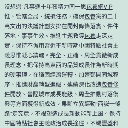
沒想過“凡事遜十年夜精力同一思
包養網VIP
惟、管轄全局、統攬任務，確保
包養
黨的二十
高文出的決議計劃安排在開封條條落實、件件
落地、事事生效。推進主題教導
包養
走深走
實，保持不懈用習近平新時期中國特點社會主
義思惟凝心鑄魂。完全、正確、周全貫徹新成
長理念，把保持高東西的品質成長作為新時期
的硬事理，在穩固經濟運轉、加速鄭開同城程
序、推進財產轉型進級、連續深化改造
包養條
件
開放、晉陞城市成長能級、周全推動村落復
興等方面獲得新成效。果斷立異驅動“西嶽一條
路”走究竟，不竭塑造成長新動能新上風。保持
中國特點社會主義政治成長途徑，不竭豐盛和