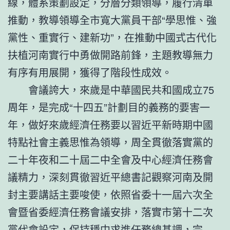
線，體系策劃設定，分層分類領導，履行清單
推動，教導領導全市寬大黨員干部“學思惟、強
黨性、重實行、建新功”，在推動中國式古代化
扶植河南實行中勇做開路前鋒，主題教導無力
有序有用展開，獲得了階段性成效。
會議誇大，來歲是中華國民共和國成立75
周年，是完成“十四五”計劃目的義務的要害一
年，做好來歲經濟任務要以習近平新時期中國
特點社會主義思惟為領導，周全貫徹落實黨的
二十年夜和二十屆二中全會及中心經濟任務會
議精力，深刻貫徹習近平總書記觀察河南及開
封主要講話主要唆使，依照省委十一屆六次全
會暨省委經濟任務會議安排，落實市第十二次
黨代會設定，保持穩中求進任務總基調，完