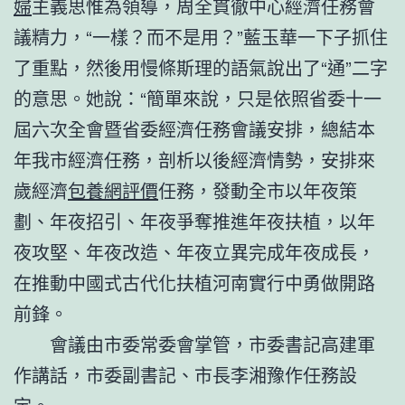
婦
主義思惟為領導，周全貫徹中心經濟任務會
議精力，“一樣？而不是用？”藍玉華一下子抓住
了重點，然後用慢條斯理的語氣說出了“通”二字
的意思。她說：“簡單來說，只是依照省委十一
屆六次全會暨省委經濟任務會議安排，總結本
年我市經濟任務，剖析以後經濟情勢，安排來
歲經濟
包養網評價
任務，發動全市以年夜策
劃、年夜招引、年夜爭奪推進年夜扶植，以年
夜攻堅、年夜改造、年夜立異完成年夜成長，
在推動中國式古代化扶植河南實行中勇做開路
前鋒。
會議由市委常委會掌管，市委書記高建軍
作講話，市委副書記、市長李湘豫作任務設