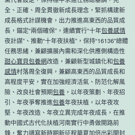
全、正確、周全貫徹新成長理念，緊抓構建新
成長格式計謀機會，出力推進高東西的品質成
長，錨定“兩個確保”，連續實行“十年
包養感情
夜計謀”、推動“十年夜扶植”，保持“16136”總體
任務思緒，兼顧擴展內需和深化供應側構造性
甜心寶貝包養網
改造，兼顧新型城鎮化和
包養
感情
村落周全復興，兼顧高東西的品質成長和
高程度平安，實在加強經濟活氣、防范化解風
險、改良社會預期
包養
，以年夜策劃、年夜招
引、年夜爭奪推進
包養
年夜扶植，以年夜攻
堅、年夜改造、年夜立異完成年夜成長，在推
動中國式古代化扶植河南實行中勇做開路前
鋒，奮力譜寫新時期新征程華夏加倍出彩開封