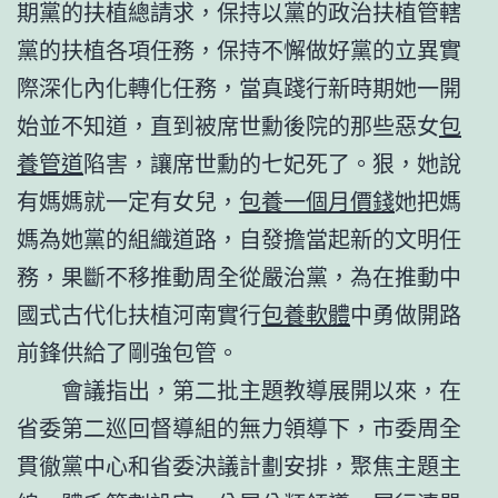
期黨的扶植總請求，保持以黨的政治扶植管轄
黨的扶植各項任務，保持不懈做好黨的立異實
際深化內化轉化任務，當真踐行新時期她一開
始並不知道，直到被席世勳後院的那些惡女
包
養管道
陷害，讓席世勳的七妃死了。狠，她說
有媽媽就一定有女兒，
包養一個月價錢
她把媽
媽為她黨的組織道路，自發擔當起新的文明任
務，果斷不移推動周全從嚴治黨，為在推動中
國式古代化扶植河南實行
包養軟體
中勇做開路
前鋒供給了剛強包管。
會議指出，第二批主題教導展開以來，在
省委第二巡回督導組的無力領導下，市委周全
貫徹黨中心和省委決議計劃安排，聚焦主題主