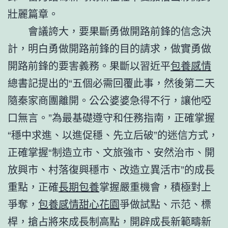
壯麗篇章。
會議誇大，要果斷勇做開路前鋒的信念決
計，明白勇做開路前鋒的目的請求，做實勇做
開路前鋒的要害義務。果斷以習近平
包養感情
總書記提出的“五個必需回覆此事，然後第二天
隨秦家商團離開。公公婆婆急得不行，讓他啞
口無言。”為最基礎遵守和任務指南，正確掌握
“穩中求進、以進促穩、先立后破”的迷信方式，
正確掌握“制造立市、文旅強市、安然治市、開
放興市、村落復興穩市、改造立異活市”的成長
重點，正確
長期包養
掌握嚴重機會，積極對上
爭奪，
包養感情
甜心花園
爭做試點、示范、標
桿，搶占將來成長制高點，開辟成長新範疇新