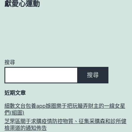
獻愛心運動
搜尋
搜尋
近期文章
細數文台包養app娛圈樂于把玩簸弄財主的一線女星
們(組圖)
芝罘區關于求購疫情防控物質、征集采購森和診所健
檢渠道的通知佈告