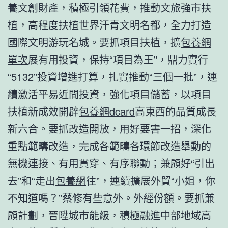
養文創財產，積極引領花費，推動文旅強市扶
植，高程度扶植世界汗青文明名都，全力打造
國際文明游玩名城。要抓項目扶植，擴
包養網
單次
展有用投資，保持“項目為王”，鼎力實行
“5132”投資增進打算，扎實推動“三個一批”，連
續激活平易近間投資，強化項目儲蓄，以項目
扶植新成效開辟
包養網dcard
高東西的品質成長
新六合。要抓改造開放，用好要害一招，深化
重點範疇改造，完成各範疇各環節改造舉動的
無機連接、有用貫穿、有序聯動；兼顧好“引出
去”和“走出
包養網
往”，連續擴展外貿“小姐，你
不知道嗎？”蔡修有些意外。外經份額。要抓兼
顧計劃，晉陞城市能級，積極融進中部地域高