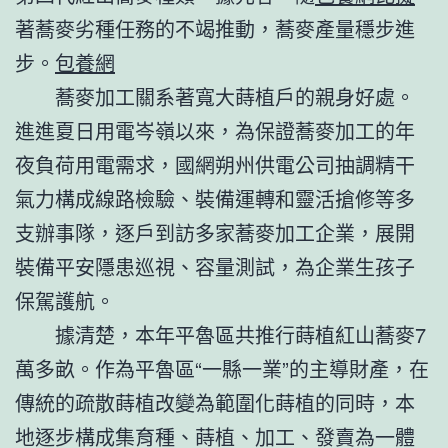
著蕎麥劣種任務的不竭推動，蕎麥產量穩步進
步。
包養網
蕎麥加工關系著寬大蒔植戶的親身好處。
進進夏日用電岑嶺以來，為保證蕎麥加工的年
夜負荷用電需求，國網朔州供電公司抽調精干
氣力構成線路檢驗、裝備運轉和靈活搶修等多
支辦事隊，逐戶到訪多家蕎麥加工企業，展開
裝備平安隱患巡視、容量測試，為企業生孩子
保駕護航。
據清楚，本年平魯區共推行蒔植紅山蕎麥7
萬多畝。作為平魯區“一縣一業”的主導財產，在
傳統的疏散蒔植改變為範圍化蒔植的同時，本
地逐步構成集育種、蒔植、加工、發賣為一體