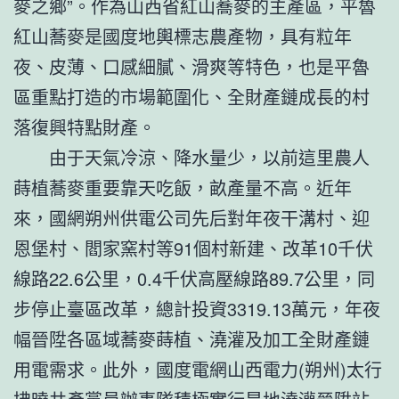
麥之鄉”。作為山西省紅山蕎麥的主產區，平魯
紅山蕎麥是國度地輿標志農產物，具有粒年
夜、皮薄、口感細膩、滑爽等特色，也是平魯
區重點打造的市場範圍化、全財產鏈成長的村
落復興特點財產。
由于天氣冷涼、降水量少，以前這里農人
蒔植蕎麥重要靠天吃飯，畝產量不高。近年
來，國網朔州供電公司先后對年夜干溝村、迎
恩堡村、閻家窯村等91個村新建、改革10千伏
線路22.6公里，0.4千伏高壓線路89.7公里，同
步停止臺區改革，總計投資3319.13萬元，年夜
幅晉陞各區域蕎麥蒔植、澆灌及加工全財產鏈
用電需求。此外，國度電網山西電力(朔州)太行