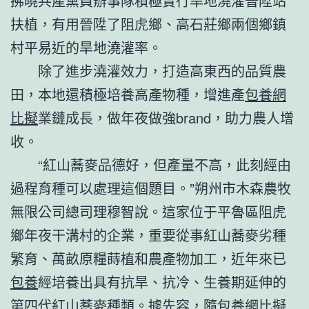
拂曉共產黨員辦事隊積極實行旱地澆灌晉陞站
扶植，有用晉陞了阻虎鄉、高石莊鄉兩個鄉鎮
村平易近的旱地澆灌率。
除了進步澆灌效力，打造高東西的品質農
田，本地還積極培養高產物種，增進產
包養網
比擬
業鏈成長，做年夜做強brand，助力農人增
收。
“紅山蕎麥品德好，但產量不高，此刻經由
過程育種可以處理這個題目。”朔州市木森農牧
無限公司總司理穆智說。這家位于平魯區阻虎
鄉年夜干溝村的企業，重要從事紅山蕎麥劣種
繁育、萬畝原糧蒔植和農產物加工，近年來已
包養
經培養出具有抗旱、抗冷、生養期延伸的
第四代紅山蕎麥種類。據先容，隨
包養網比擬