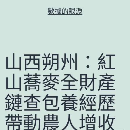
跳
數據的眼淚
至
主
要
內
容
山西朔州：紅
山蕎麥全財產
鏈查包養經歷
帶動農人增收_