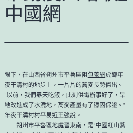
中國網
眼下，在山西省朔州市平魯區阻
包養網
虎鄉年
夜干溝村的地步上，一片片的蕎麥長勢傑出。
“以前，我們靠天吃飯，此刻供電辦事好了，旱
地改進成了水澆地，蕎麥產量有了穩固保證。”
年夜干溝村村平易近王強說。
朔州市平魯區地處晉東南，是“中國紅山蕎