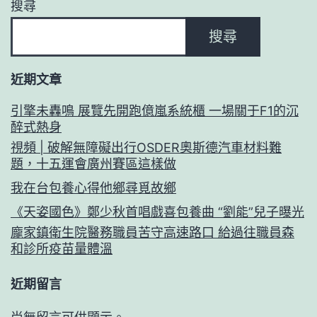
搜尋
搜尋
近期文章
引擎未轟鳴 展覽先開跑億嵐系統櫃 一場關于F1的沉
醉式熱身
視頻 | 破解無障礙出行OSDER奧斯德汽車材料難
題，十五運會廣州賽區這樣做
我在台包養心得他鄉尋覓故鄉
《天姿國色》鄭少秋首唱戲喜包養曲 “劉能”兒子曝光
龐家鎮衛生院醫務職員苦守高速路口 給過往職員森
和診所疫苗量體溫
近期留言