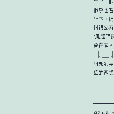
生了一個
似乎也看
坐下，提
料很熟習
“鳳起師
會在家。
〖二
鳳起師長
舊的西式
發佈日期:
2