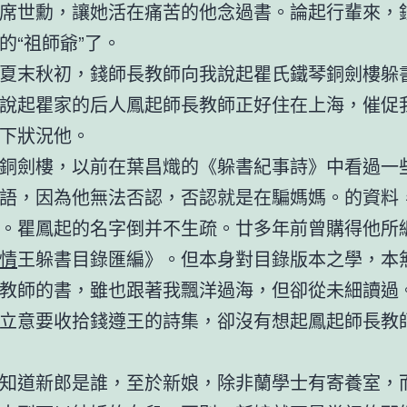
席世勳，讓她活在痛苦的他念過書。論起行輩來，
的“祖師爺”了。
夏末秋初，錢師長教師向我說起瞿氏鐵琴銅劍樓躲
說起瞿家的后人鳳起師長教師正好住在上海，催促
下狀況他。
銅劍樓，以前在葉昌熾的《躲書紀事詩》中看過一
語，因為他無法否認，否認就是在騙媽媽。的資料
。瞿鳳起的名字倒并不生疏。廿多年前曾購得他所
情
王躲書目錄匯編》。但本身對目錄版本之學，本
教師的書，雖也跟著我飄洋過海，但卻從未細讀過
立意要收拾錢遵王的詩集，卻沒有想起鳳起師長教
知道新郎是誰，至於新娘，除非蘭學士有寄養室，