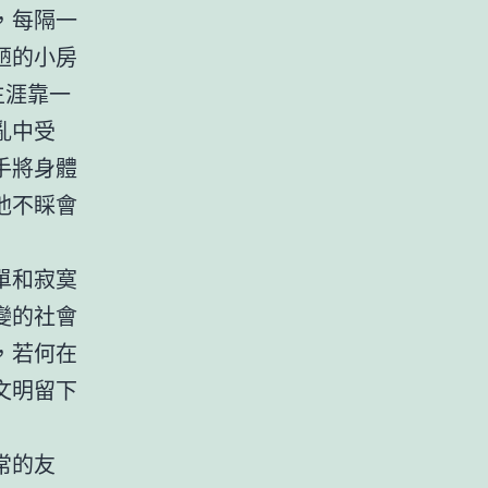
，每隔一
陋的小房
生涯靠一
亂中受
手將身體
他不睬會
單和寂寞
變的社會
，若何在
文明留下
常的友