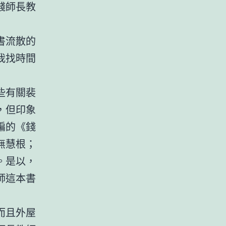
錢師長教
書流散的
我找時間
些有關裴
，但印象
編的《錢
無慧根；
。是以，
師這本書
而且外屋