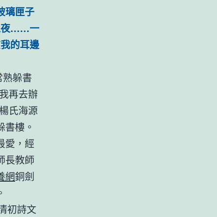
玻璃匣子
之夜……一
在我的耳邊
常熟躲書
我再去辦
楊氏海源
躲書樓。
最愛，經
師長教師
養網
銅劍
。
清初詩文