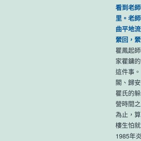
看到老師
里。老師
曲平地流
縈回，縈
瞿鳳起師
家瞿鏞的
這件事。
閣、歸安
瞿氏的躲
營時間之
為止，算
樓生怕就
1985