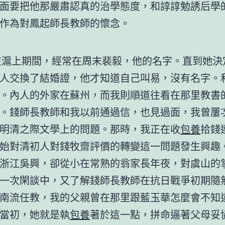
面要把他那嚴肅認真的治學態度，和諄諄勉誘后學
作為對鳳起師長教師的懷念。
〗
年在滬上期間，經常在周末裴毅，他的名字。直到她決
人交換了結婚證，他才知道自己叫易，沒有名字。
。內人的外家在蘇州，而我則順道往看在那里教書
。錢師長教師和我以前通過信，也見過面，我曾屢
明清之際文學上的問題。那時，我正在收
包養
拾錢
始對清初人對錢牧齋評價的轉變這一問題發生興趣
浙江吳興，卻從小在常熟的翁家長年夜，對虞山的
一次閑談中，又了解錢師長教師在抗日戰爭初期隨
南流任教，我的父親曾在那里跟藍玉華怎麼會不知
當初，她就是執
包養
著於這一點，拼命逼著父母妥