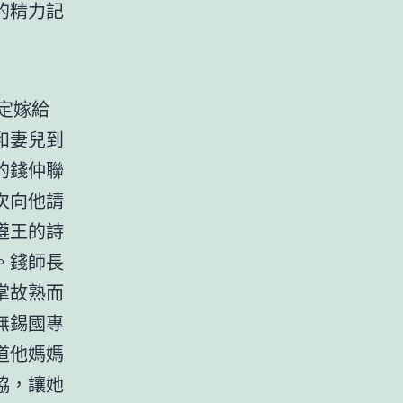
的精力記
定嫁給
和妻兒到
的錢仲聯
次向他請
遵王的詩
。錢師長
掌故熟而
無錫國專
道他媽媽
協，讓她