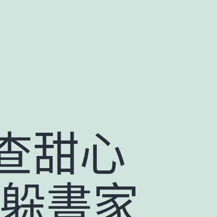
查甜心
記躲書家