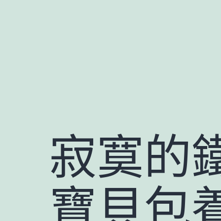
跳
至
主
要
內
容
寂寞的
寶貝包