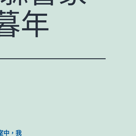
暮年
室中，我