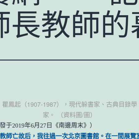
師長教師的
瞿鳳起（1907-1987），現代躲書家、古典目錄學
家。 （資料圖/圖）
發于2019年6月27日《南邊周末》）
教師亡故后，我往過一次北京圖書館。在一間展覽