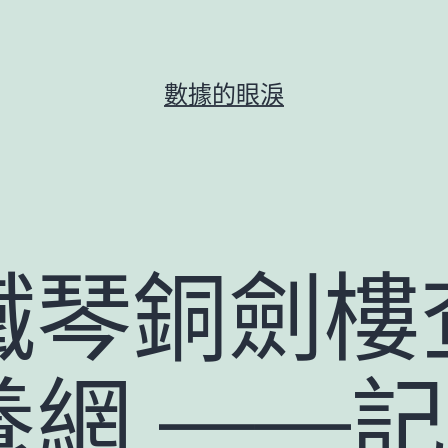
數據的眼淚
鐵琴銅劍樓
養網 ——