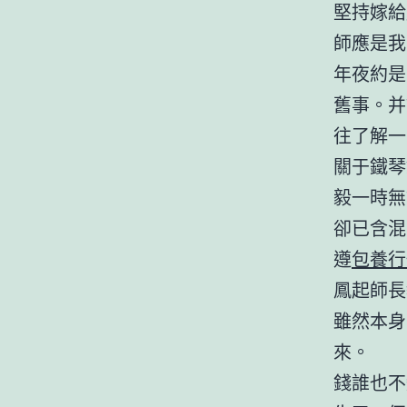
堅持嫁給
師應是我
年夜約是
舊事。并
往了解一
關于鐵琴
毅一時無
卻已含混
遵
包養行
鳳起師長
雖然本身
來。
錢誰也不