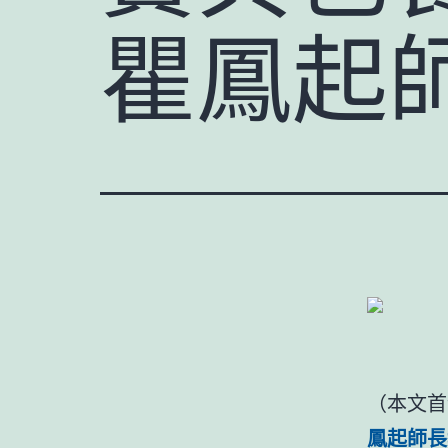
瞿鳳起
（本文首
鳳起師長