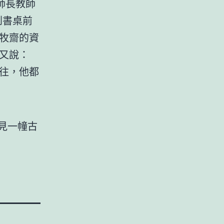
師長教師
到書桌前
牧齋的資
又說：
往，他都
見一幢古