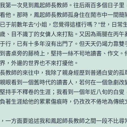
我第一次見到鳳起師長教師。往后兩百多個日子里
看他。那時，鳳起師長教師孤身住在鬧市中一間簡
已于前數年去“小姐，您覺得這樣行嗎？”世，日常
歲、目不識丁的女傭人來打點。又因為兩腿在丙午
于行，已有十多年沒有出門了。但天天仍竭力靠雙
到書桌旁的藤椅上，堅持一絲不茍地讀書、作文。
界，外邊的世界也不來打擾他。
長教師的來往中，我除了親身經歷到普通白叟的孤
親眼看到一個舊時代的讀書人，若何在一個急劇改
堅持手不釋卷的生涯；我看到一個年近八旬的白叟
負著生涯給他的累累傷痕時，仍孜孜不倦地為傳統
，一方面要追述我和鳳起師長教師之間一段不比尋