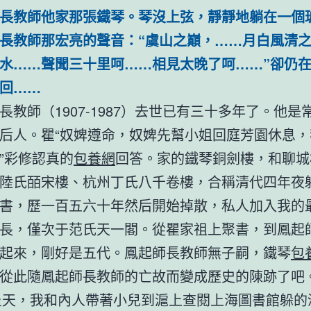
長教師他家那張鐵琴。琴沒上弦，靜靜地躺在一個
長教師那宏亮的聲音：“虞山之巔，……月白風清
水……聲聞三十里呵……相見太晚了呵……”卻仍
回……
長教師（1907-1987）去世已有三十多年了。他是
后人。瞿“奴婢遵命，奴婢先幫小姐回庭芳園休息，
”彩修認真的
包養網
回答。家的鐵琴銅劍樓，和聊城
陸氏皕宋樓、杭州丁氏八千卷樓，合稱清代四年夜
書，歷一百五六十年然后開始掉散，私人加入我的
長，僅次于范氏天一閣。從瞿家祖上聚書，到鳳起
起來，剛好是五代。鳳起師長教師無子嗣，鐵琴
包
從此隨鳳起師長教師的亡故而變成歷史的陳跡了吧
年炎天，我和內人帶著小兒到滬上查閱上海圖書館躲的