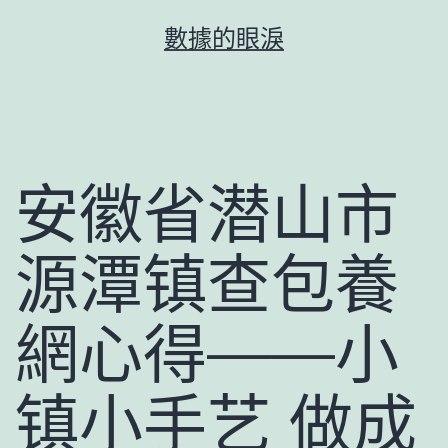
跳
數據的眼淚
至
主
要
內
容
安徽省潜山市
源潭镇查包養
網心得——小
镇小手艺 做成