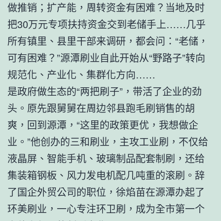
做推销；扩产能，周转资金有困难？当地及时
把30万元专项扶持资金交到老储手上……几乎
所有镇里、县里干部来调研，都会问：“老储，
可有困难？”源潭刷业自此开始从“野路子”转向
规范化、产业化、集群化方向……
是政府做生态的“两把刷子”，带活了企业的劲
头。原先跟舅舅在周边邻县跑毛刷销售的胡
爽，回到源潭，“这里的政策更优，我想做企
业。”他创办的三和刷业，主攻工业刷，不仅给
液晶屏、智能手机、玻璃制品配套制刷，还给
集装箱钢板、风力发电机配几吨重的滚刷。辞
了国企外贸公司的职位，徐焰苗在源潭办起了
环美刷业，一心专注环卫刷，成为全市第一个