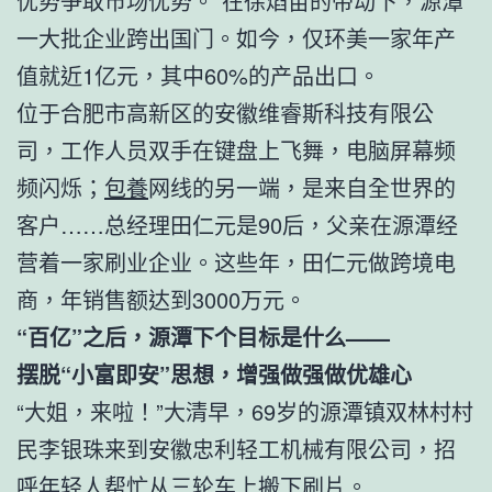
优势争取市场优势。”在徐焰苗的带动下，源潭
一大批企业跨出国门。如今，仅环美一家年产
值就近1亿元，其中60%的产品出口。
位于合肥市高新区的安徽维睿斯科技有限公
司，工作人员双手在键盘上飞舞，电脑屏幕频
频闪烁；
包養
网线的另一端，是来自全世界的
客户……总经理田仁元是90后，父亲在源潭经
营着一家刷业企业。这些年，田仁元做跨境电
商，年销售额达到3000万元。
“百亿”之后，源潭下个目标是什么——
摆脱“小富即安”思想，增强做强做优雄心
“大姐，来啦！”大清早，69岁的源潭镇双林村村
民李银珠来到安徽忠利轻工机械有限公司，招
呼年轻人帮忙从三轮车上搬下刷片。