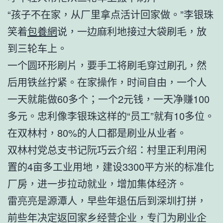
“孩子不在家，从厂里拿点活计回家做。”李银珠
笑着
包養網
说，一边麻利地接过大袋刷毛，放
到三轮车上。
一个圆环形刷片，要手工将刷毛穿过刷孔，然
后用铁丝拧紧。在家操作，时间自由，一个人
一天就能做60多个；一个2元钱，一天净赚100
多元。忠利像李银珠这样的“员工”就有10多位。
在双林村，80%的人口都是刷业从业者。
双林村党总支书记阮巧云介绍：村里正利用闲
置的4亩多工业用地，建设3300平方米的标准化
厂房，进一步拉动就业，增加集体经济。
雷亮亮是源潭人，早些年退伍后到深圳打拼，
前些年决定返回家乡经营企业，专门为刷业企