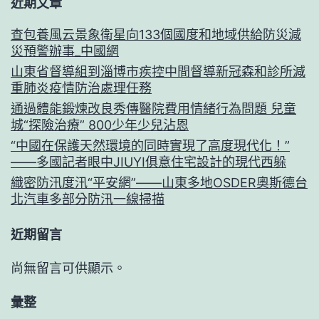
近期文章
查包養風云景象衛星向133個國度和地域供給防災減
災預警辦事_中國網
山東省督導組到淄博市疾控中間督導新冠森和診所減
重肺炎疫情防治處理任務
通過體能鍛煉改良秀傳醫院費用情緒行為問題 兒童
城“探險治療” 800少年少兒沾恩
“中國在保護天然環境的同時實現了高度現代化！”
——多國記者眼中JIUYI俱意住宅設計的現代西躲
織密防汛度汛“平安網”——山東多地OSDER奧斯德台
北汽車多部分防汛一線掃描
近期留言
尚無留言可供顯示。
彙整