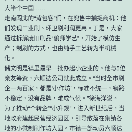
大半个中国……
走南闯北的“背包客”们，在兜售中捕捉商机：他
们发现工业刷、环卫刷利润更高。于是，大家
通过拆解废旧刷品“偷师学艺”，开始了模仿生
产；制刷的方式，也由纯手工艺转为半机械
化。
储文明是镇里最早一批办起小企业的。他与5位
亲友筹资，六顺达公司就此成立。“当时全市刷
企一两百家，都是‘小作坊’，标准不统一，销路
不稳定，没有品牌，难成气候。”徐海洋说。
为了推动“个转企”“小升规”，进入新世纪后，当
地政府建起民营经济园区，引导散落在集镇各
地的小微制刷作坊入园。市镇干部动员六顺达