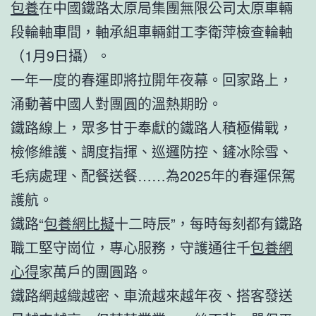
包養
在中國鐵路太原局集團無限公司太原車輛
段輪軸車間，軸承組車輛鉗工李衛萍檢查輪軸
（1月9日攝）。
一年一度的春運即將拉開年夜幕。回家路上，
涌動著中國人對團圓的溫熱期盼。
鐵路線上，眾多甘于奉獻的鐵路人積極備戰，
檢修維護、調度指揮、巡邏防控、鏟冰除雪、
毛病處理、配餐送餐……為2025年的春運保駕
護航。
鐵路“
包養網比擬
十二時辰”，每時每刻都有鐵路
職工堅守崗位，專心服務，守護通往千
包養網
心得
家萬戶的團圓路。
鐵路網越織越密、車流越來越年夜、搭客發送