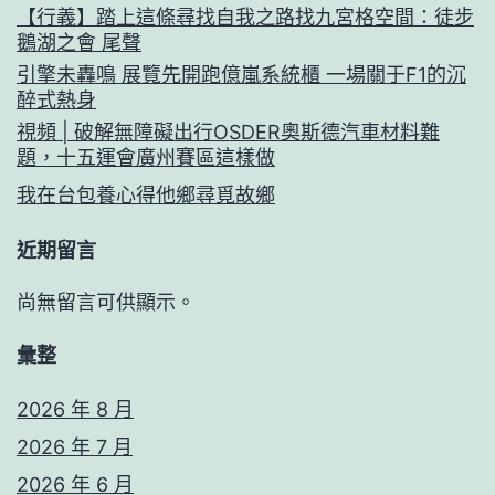
【行義】踏上這條尋找自我之路找九宮格空間：徒步
鵝湖之會 尾聲
引擎未轟鳴 展覽先開跑億嵐系統櫃 一場關于F1的沉
醉式熱身
視頻 | 破解無障礙出行OSDER奧斯德汽車材料難
題，十五運會廣州賽區這樣做
我在台包養心得他鄉尋覓故鄉
近期留言
尚無留言可供顯示。
彙整
2026 年 8 月
2026 年 7 月
2026 年 6 月