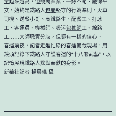
量越來越高，但兢兢業業、一絲不茍、嚴保平
安，始終是鐵路人
包養
堅守的行為準則。火車
司機、送餐小哥、高鐵醫生、配餐工、打冰
工、客運員、機械師、吸污
包養網
工、線路
工……大師職責分歧，但都有一樣的信心。
春運前夜，記者走進忙碌的春運備戰現場，用
鏡頭記錄下鐵路人守護春運的“十八般武藝”，以
記憶展現鐵路人默默奉獻的身影。
新華社記者 楊晨曦 攝