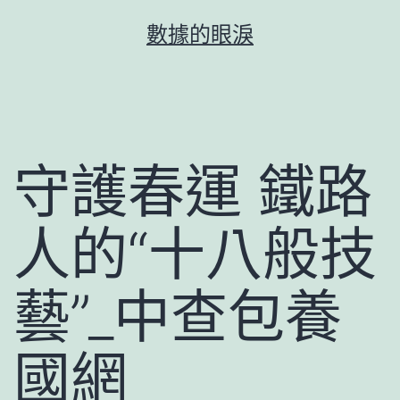
跳
數據的眼淚
至
主
要
內
容
守護春運 鐵路
人的“十八般技
藝”_中查包養
國網