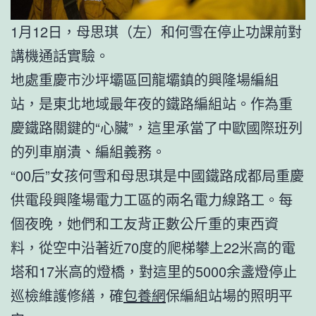
1月12日，母思琪（左）和何雪在停止功課前對
講機通話實驗。
地處重慶市沙坪壩區回龍壩鎮的興隆場編組
站，是東北地域最年夜的鐵路編組站。作為重
慶鐵路關鍵的“心臟”，這里承當了中歐國際班列
的列車崩潰、編組義務。
“00后”女孩何雪和母思琪是中國鐵路成都局重慶
供電段興隆場電力工區的兩名電力線路工。每
個夜晚，她們和工友背正數公斤重的東西資
料，從空中沿著近70度的爬梯攀上22米高的電
塔和17米高的燈橋，對這里的5000余盞燈停止
巡檢維護修繕，確
包養網
保編組站場的照明平