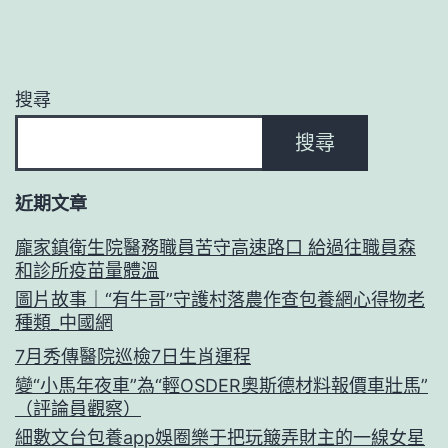
搜尋
搜尋
近期文章
龐家鎮衛生院醫務職員苦守高速路口 給過往職員森
和診所疫苗量體溫
圖片故事｜“有牛哥”守護村落農作查包養網心得物老
種類_中國網
7月秀傳醫院巡檢7日生肖運程
變“小馬年夜車”為“輕OSDER奧斯德材料報價車壯馬”
（評論員觀察）
細數文台包養app娛圈樂于把玩簸弄財主的一線女星