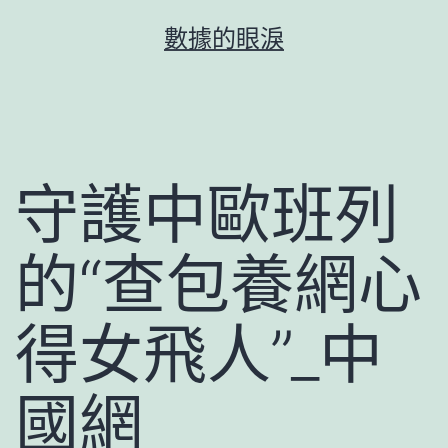
跳
數據的眼淚
至
主
要
內
容
守護中歐班列
的“查包養網心
得女飛人”_中
國網