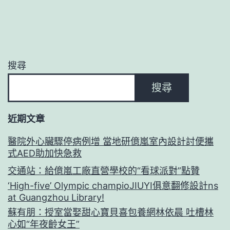
搜尋
搜尋
近期文章
醫院外心臟驟停病例增 當地研億嵐室內設計討便攜
式AED助加快急救
交通站：給億嵐工廠直營學校的“看球派對”點贊
‘High-five’ Olympic champioJIUYI俱意翻修設計ns
at Guangzhou Library!
蘇有朋：授室當娶甜心寶貝喜包養網林依晨 吐槽林
心如“年夜齡女王”