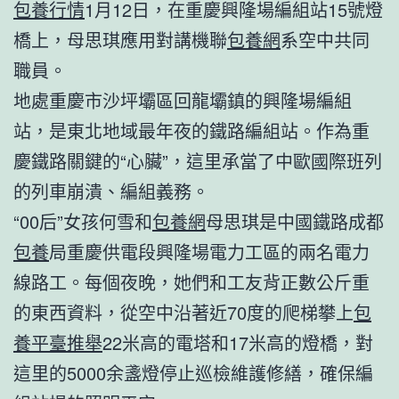
包養行情
1月12日，在重慶興隆場編組站15號燈
橋上，母思琪應用對講機聯
包養網
系空中共同
職員。
地處重慶市沙坪壩區回龍壩鎮的興隆場編組
站，是東北地域最年夜的鐵路編組站。作為重
慶鐵路關鍵的“心臟”，這里承當了中歐國際班列
的列車崩潰、編組義務。
“00后”女孩何雪和
包養網
母思琪是中國鐵路成都
包養
局重慶供電段興隆場電力工區的兩名電力
線路工。每個夜晚，她們和工友背正數公斤重
的東西資料，從空中沿著近70度的爬梯攀上
包
養平臺推舉
22米高的電塔和17米高的燈橋，對
這里的5000余盞燈停止巡檢維護修繕，確保編