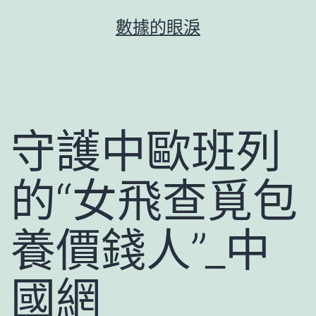
跳
數據的眼淚
至
主
要
內
容
守護中歐班列
的“女飛查覓包
養價錢人”_中
國網