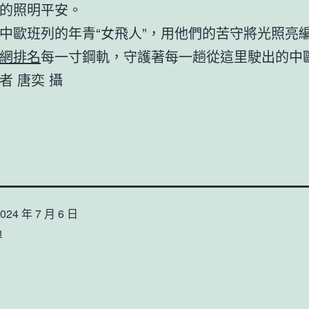
的照明平安。
中歐班列的年青“女飛人”，用他們的苦守將光照亮
網排名
每一寸鋼軌，守護著每一趟從這里駛出的中
者 唐奕 攝
024 年 7 月 6 日
n