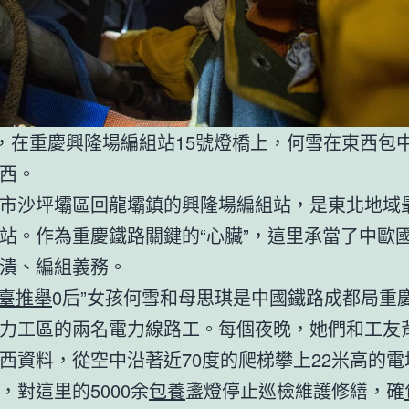
日，在重慶興隆場編組站15號燈橋上，何雪在東西包
西。
市沙坪壩區回龍壩鎮的興隆場編組站，是東北地域
站。作為重慶鐵路關鍵的“心臟”，這里承當了中歐
潰、編組義務。
臺推舉
0后”女孩何雪和母思琪是中國鐵路成都局重
力工區的兩名電力線路工。每個夜晚，她們和工友
西資料，從空中沿著近70度的爬梯攀上22米高的電
，對這里的5000余
包養
盞燈停止巡檢維護修繕，確