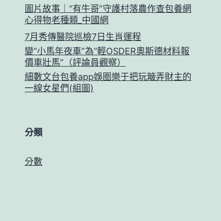
圖片故事｜“有牛哥”守護村落農作查包養網
心得物老種類_中國網
7月秀傳醫院巡檢7日生肖運程
變“小馬年夜車”為“輕OSDER奧斯德材料報
價車壯馬”（評論員觀察）
細數文台包養app娛圈樂于把玩簸弄財主的
一線女星們(組圖)
分類
分數