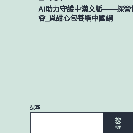
文
AI助力守護中漢文脈——探
章
會_覓甜心包養網中國網
導
覽
搜尋
搜
尋