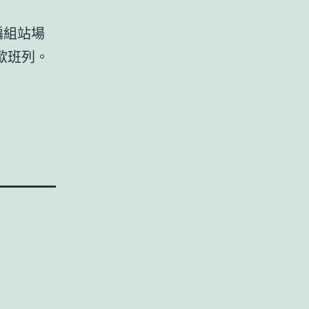
編組站場
歐班列。