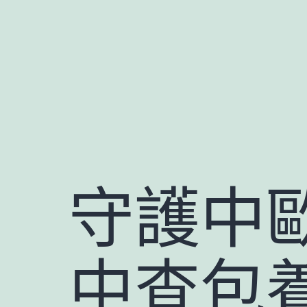
跳
至
主
要
內
容
守護中歐
中查包