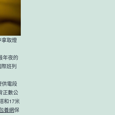
中拿取燈
最年夜的
國際班列
慶供電段
背正數公
塔和17米
包養網
保