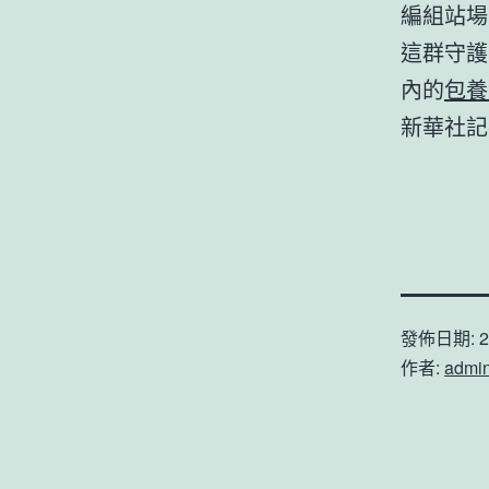
編組站場
這群守護
內的
包養
新華社記
發佈日期:
2
作者:
admi