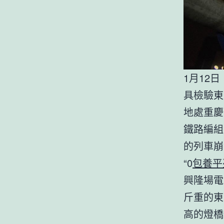
1月12
具檢驗東
地處重慶
鐵路編組
的列車崩
“0
包養平
興隆場電
斤重的東
高的燈橋