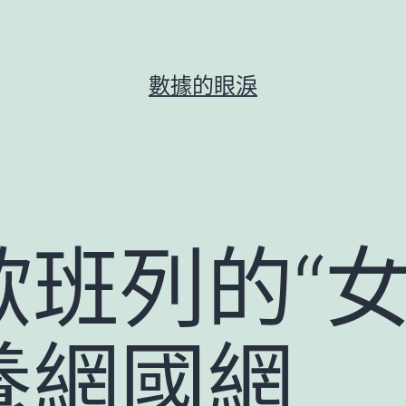
數據的眼淚
班列的“女
養網國網