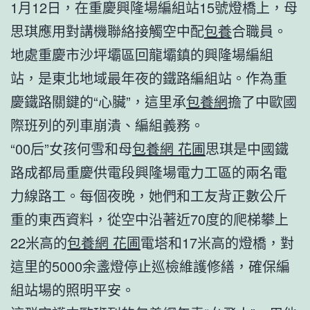
1月12日，在重慶興隆場編組站15號燈橋上，母
思琪應用對講機聯絡接觸空中配
包養
合職員。
地處重慶市沙坪壩區回龍壩鎮的興隆場編組
站，是東北地域最年夜的鐵路編組站。作為重
慶鐵路關鍵的“心臟”，這里承
包養網
擔了中歐國
際班列的列車崩潰、編組義務。
“00后”女孩何雪和母
包養網 花圃
思琪是中國鐵
路成都局重慶供電段興隆場電力工區的兩名電
力線路工。每個夜晚，她們和工友背正數公斤
重的東西資料，從空中沿著近70度的爬梯攀上
22米高的
包養網 花圃
電塔和17米高的燈橋，對
這里的5000余盞燈停止巡檢維護修繕，確保編
組站場的照明平安。