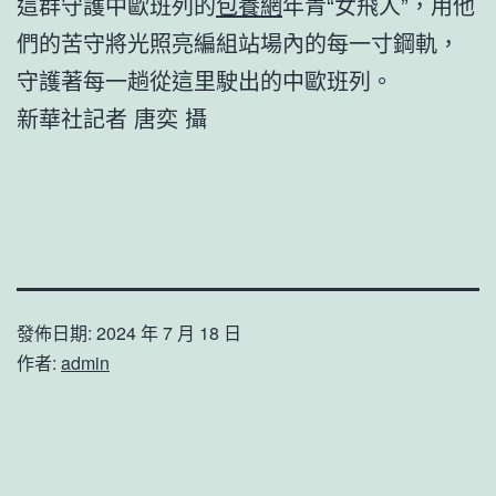
這群守護中歐班列的
包養網
年青“女飛人”，用他
們的苦守將光照亮編組站場內的每一寸鋼軌，
守護著每一趟從這里駛出的中歐班列。
新華社記者 唐奕 攝
發佈日期:
2024 年 7 月 18 日
作者:
admin