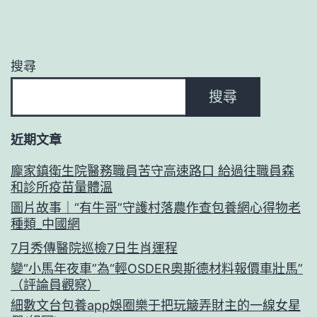
搜尋
搜尋
近期文章
龐家鎮衛生院醫務職員苦守高速路口 給過往職員森
和診所疫苗量體溫
圖片故事｜“有牛哥”守護村落農作查包養網心得物老
種類_中國網
7月秀傳醫院巡檢7日生肖運程
變“小馬年夜車”為“輕OSDER奧斯德材料報價車壯馬”
（評論員觀察）
細數文台包養app娛圈樂于把玩簸弄財主的一線女星