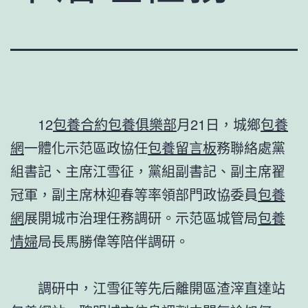
12
包養合約
包養俱樂部
月21日，城鄉
包養
網
一體化示范區政協任
包養留言板
務聯絡處黨
組書記、主席江雪征，黨組副書記、副主席翟
冠軍，副主席林迎春等率領部門政協委員
包養
網
展開城市治理任務調研。示范區城管局
包養
情婦
局長馬勝偉等陪伴調研。
調研中，江雪征等先后離開區渣滓直達站