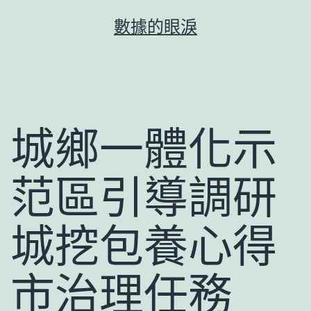
跳
數據的眼淚
至
主
要
內
容
城鄉一體化示
范區引導調研
城挖包養心得
市治理任務