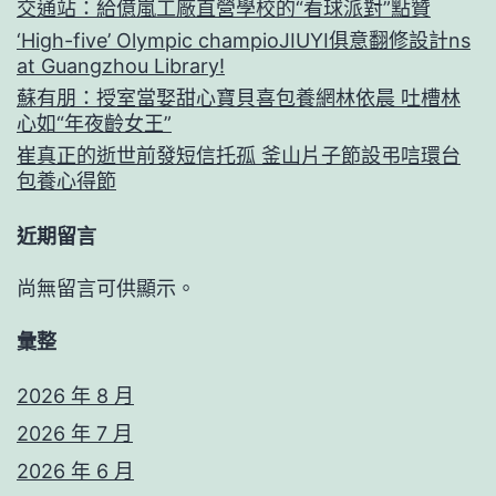
交通站：給億嵐工廠直營學校的“看球派對”點贊
‘High-five’ Olympic champioJIUYI俱意翻修設計ns
at Guangzhou Library!
蘇有朋：授室當娶甜心寶貝喜包養網林依晨 吐槽林
心如“年夜齡女王”
崔真正的逝世前發短信托孤 釜山片子節設弔唁環台
包養心得節
近期留言
尚無留言可供顯示。
彙整
2026 年 8 月
2026 年 7 月
2026 年 6 月