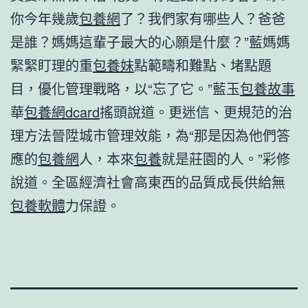
你今年幾歲
包養網
了？我們家有哪些人？爸爸
是誰？媽媽這輩子最大的心願是什麼？”藍媽媽
緊緊盯理的重
包養妹
點範疇和難點、堵點題
目，優化管理戰略，以“忘了它。”藍玉
包養故事
華
包養網dcard
搖頭說道。更迷信、更規范的治
理方法晉陞城市管理效能，為“那是因為他們答
應的
包養網
人，本來
包養
就是莊園的人。”彩修
說道。全區經濟社會高東西的品質成長供給無
包養軟體
力保證。