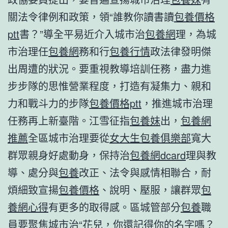
關法令律例和政策，領“誰教你讀書讀
包養價格
ptt
書？”導全平易近介入城市治
包養網
理，為城
市治理任
包養網
務和行
包養行情
政法律發明傑
出周遭的狀況。要重視教導培訓任務，盡力進
步步隊的思惟營業程度，打造有凝集力、親和
力和戰斗力的步隊
包養價格ptt
，推進城市治理
任務再上新臺階。江雪征指
包養妹
出，
包養網
推薦
全區城市治理要從
女大生包養俱樂部
寬大
群眾親身好處動身，保持治
包養網dcard
理與教
導、處分與
包養
改正、法令與感情相聯合，耐
煩細致宣揚
包養價格
、說明、壓服，讓群眾
包
養網心得
有更多的取得感。區城管部分
包養
職
員要聚焦城市治“花兒，你還記得你的名字嗎？