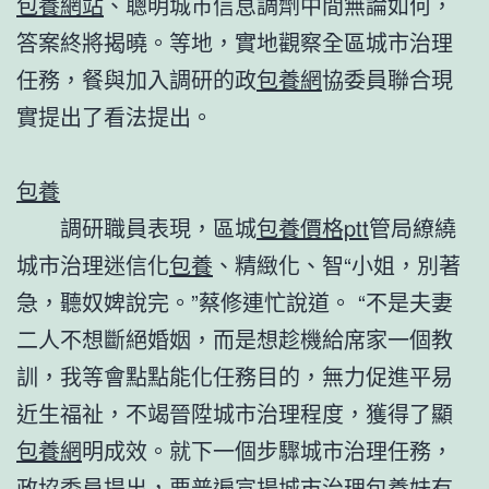
包養網站
、聰明城市信息調劑中間無論如何，
答案終將揭曉。等地，實地觀察全區城市治理
任務，餐與加入調研的政
包養網
協委員聯合現
實提出了看法提出。
包養
調研職員表現，區城
包養價格ptt
管局繚繞
城市治理迷信化
包養
、精緻化、智“小姐，別著
急，聽奴婢說完。”蔡修連忙說道。 “不是夫妻
二人不想斷絕婚姻，而是想趁機給席家一個教
訓，我等會點點能化任務目的，無力促進平易
近生福祉，不竭晉陞城市治理程度，獲得了顯
包養網
明成效。就下一個步驟城市治理任務，
政協委員提出，要普遍宣揚城市治理
包養妹
有