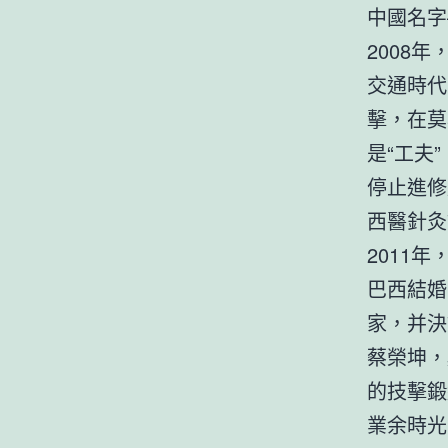
中國名字
2008
交通時代
擊，在莫
是“工夫”
停止進修
西醫針灸
2011
巴西結婚
家，并決
蔡榮坤，
的技擊鍛
業余時光