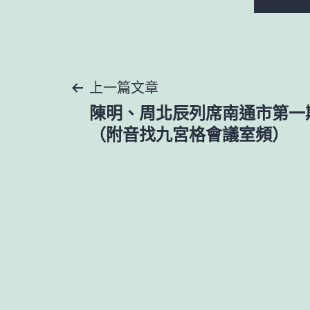
文
上一篇文章
陳明、周北辰列席南通市第一
章
（附音找九宮格會議室頻）
導
覽