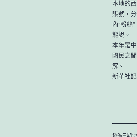
本地的西
賬號，分
內“粉絲
龍說。
本年是中
國民之間
解。
新華社記
發佈日期:
2