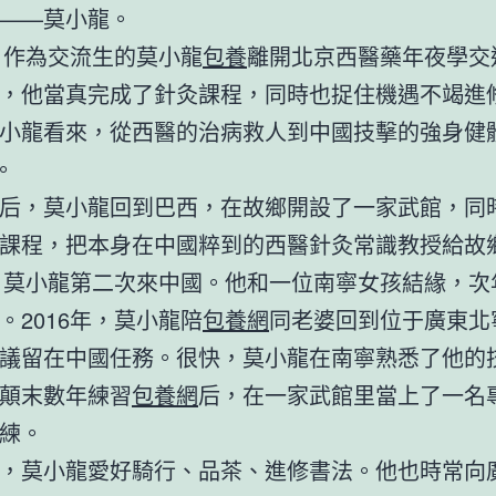
——莫小龍。
年，作為交流生的莫小龍
包養
離開北京西醫藥年夜學交
，他當真完成了針灸課程，同時也捉住機遇不竭進
小龍看來，從西醫的治病救人到中國技擊的強身健
。
后，莫小龍回到巴西，在故鄉開設了一家武館，同
課程，把本身在中國粹到的西醫針灸常識教授給故
年，莫小龍第二次來中國。他和一位南寧女孩結緣，次
。2016年，莫小龍陪
包養網
同老婆回到位于廣東北
議留在中國任務。很快，莫小龍在南寧熟悉了他的
顛末數年練習
包養網
后，在一家武館里當上了一名
練。
，莫小龍愛好騎行、品茶、進修書法。他也時常向