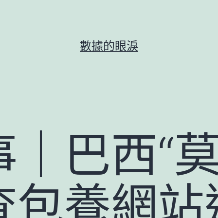
數據的眼淚
｜巴西“莫
查包養網站