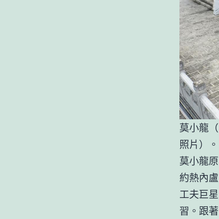
莫小龍（
照片）。
莫小龍原
約熱內盧
工夫巨星
習。跟著