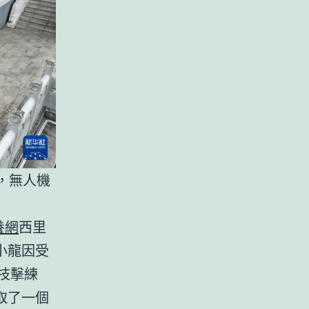
，無人機
養網
西里
小龍因受
技擊練
取了一個