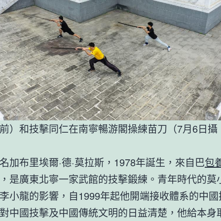
前）和技擊同仁在南寧暢游閣操練苗刀（7月6日攝
名加布里埃爾·德·莫拉斯，1978年誕生，來自巴
包
，是廣東北寧一家武館的技擊鍛練。青年時代的莫
李小龍的影響，自1999年起他開端接收體系的中國
對中國技擊及中國傳統文明的日益清楚，他給本身