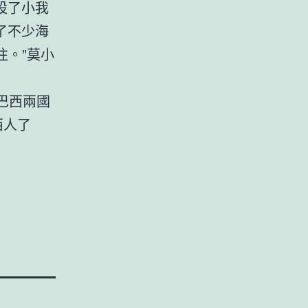
設了小我
了不少海
往。”莫小
巴西兩國
西人了