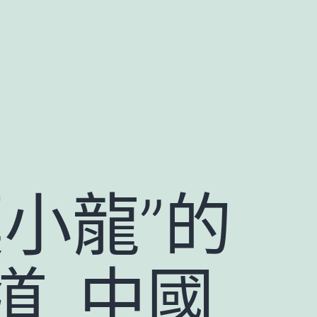
小龍”的
道_中國