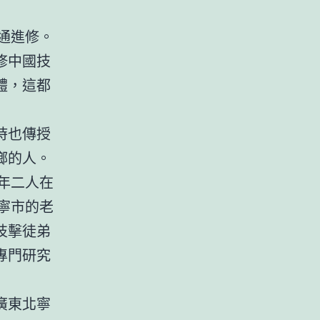
通進修。
修中國技
體，這都
時也傳授
鄉的人。
年二人在
寧市的老
技擊徒弟
專門研究
廣東北寧