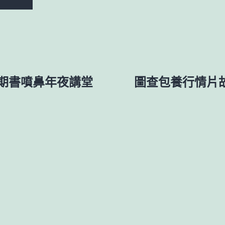
期書噴鼻年夜講堂
圖查包養行情片