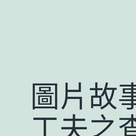
跳
至
主
要
內
容
圖片故事
工夫之