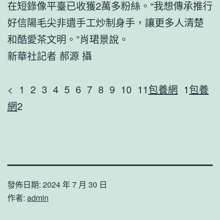
在短錄像平臺已收獲2萬多粉絲。“我想傳承推行
好信陽毛尖非遺手工炒制身手，讓更多人清楚
和酷愛茶文明。”肖珺景說。
新華社記者 郝源 攝
< 1 2 3 4 5 6 7 8 9 10 11
包養網
1
包養
網
2
發佈日期:
2024 年 7 月 30 日
作者:
admin