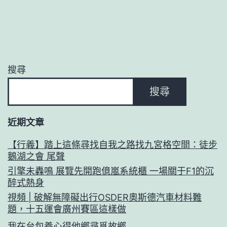
搜尋
搜尋
近期文章
【行義】踏上這條尋找自我之路找九宮格空間：徒步
鵝湖之會 尾聲
引擎未轟鳴 展覽先開跑億嵐系統櫃 一場關于F1的沉
醉式熱身
視頻 | 破解無障礙出行OSDER奧斯德汽車材料難
題，十五運會廣州賽區這樣做
我在台包養心得他鄉尋覓故鄉