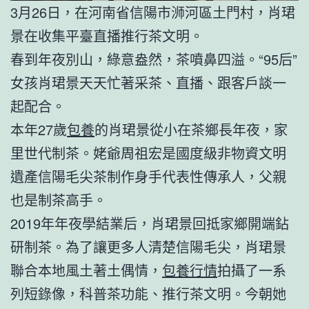
3月26日，在河南省信陽市浉河區土門村，肖珺
景在收集平臺直播推行茶文明。
春到年夜別山，綠意盎然，茶噴鼻四溢。“95后”
女孩肖珺景天天忙著采茶、直播、跟客戶談一
起配合。
本年27歲
包養
的肖珺景從小在茶鄉長年夜，家
里世代制茶。姥爺周祖宏是國度級非物資文明
遺產信陽毛尖茶制作身手代表性傳承人，父親
也是制茶高手。
2019年年夜學結業后，肖珺景回抵家鄉開端鉆
研制茶。為了讓更多人清楚信陽毛尖，肖珺景
聯合本地風土著土偶情，
包養行情
拍攝了一系
列短錄像，科普茶功能、推行茶文明。今朝她