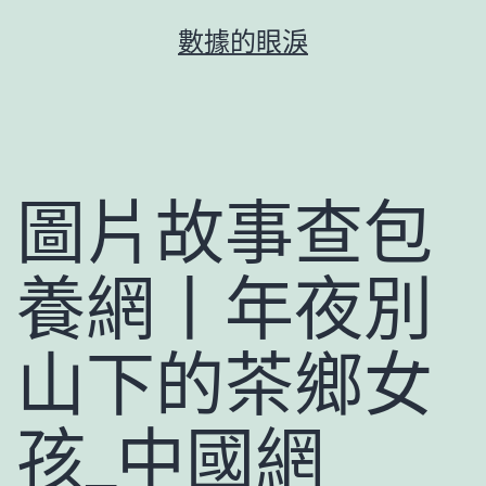
跳
數據的眼淚
至
主
要
內
容
圖片故事查包
養網丨年夜別
山下的茶鄉女
孩_中國網