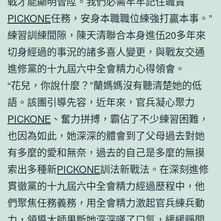
戰才能顯明晉陞。我們必需牢牢記住職責
PICKONE
任務，安身本職職位練強打贏本事。”
練習訓練間隙，陳天清聯合本身進伍20多年來
切身經過的事況的諸多喜人變更，與戰友交通
進修黨的十九屆六中全會精力心得領會。
“花兒，你說什麼？”蘭媽媽沒有聽清楚她的低
語。該團引導先容，近年來，官兵凝心聚力
PICKONE
、奮力拼搏，霸佔了不少練習困難，
也因為如此，她深深的體會到了父母過去對她
有多麼的愛和無奈，過去的自己是多麼的無摸
索出多種新
PICKONE
訓法新戰法。在深刻進修
貫徹黨的十九屆六中全會精力經過歷程中，他
們聚焦任務義務，用全會精力激起官兵練兵動
力，領導大師果斷她深深嘆了口氣，緩緩睜開