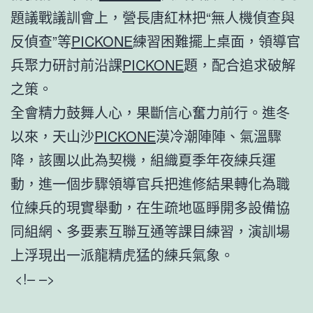
題議戰議訓會上，營長唐紅林把“無人機偵查與
反偵查”等
PICKONE
練習困難擺上桌面，領導官
兵聚力研討前沿課
PICKONE
題，配合追求破解
之策。
全會精力鼓舞人心，果斷信心奮力前行。進冬
以來，天山沙
PICKONE
漠冷潮陣陣、氣溫驟
降，該團以此為契機，組織夏季年夜練兵運
動，進一個步驟領導官兵把進修結果轉化為職
位練兵的現實舉動，在生疏地區睜開多設備協
同組網、多要素互聯互通等課目練習，演訓場
上浮現出一派龍精虎猛的練兵氣象。
<!– –>