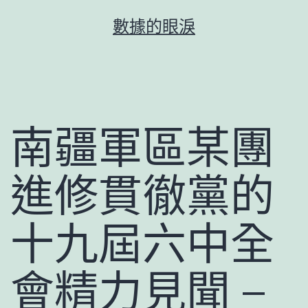
跳
數據的眼淚
至
主
要
內
容
南疆軍區某團
進修貫徹黨的
十九屆六中全
會精力見聞 –