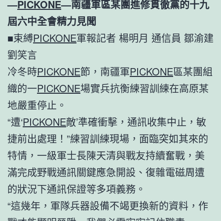
—
PICKONE
—南疆軍區某團進修貫徹黨的十九
屆六中全會精力見聞
■束縛
PICKONE
軍報記者 楊明月 通信員 鄒渝建
劉笑言
冷冬時
PICKONE
節，南疆軍
PICKONE
區某團組
織的一
PICKONE
場實兵抗衡練習訓練在高原某
地嚴重停止。
“遭‘
PICKONE
敵’準確衝擊，通訊收集中止，敏
捷前出處理！”練習訓練現場，面臨突如其來的
特情，一級軍士長陳天清與戰友持續奮戰，美
滿完成野戰通訊關鍵應急開設、復雜電磁周遭
的狀況下通訊保證等多項義務。
“這幾年，軍隊兵器設備不竭更換新的資料，作