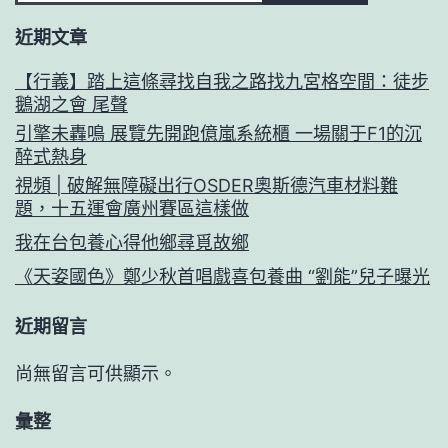
近期文章
【行義】踏上這條尋找自我之路找九宮格空間：徒步
鵝湖之會 尾聲
引擎未轟鳴 展覽先開跑億嵐系統櫃 一場關于F1的沉
醉式熱身
視頻 | 破解無障礙出行OSDER奧斯德汽車材料難
題，十五運會廣州賽區這樣做
我在台包養心得他鄉尋覓故鄉
《天姿國色》鄭少秋首唱戲喜包養曲 “劉能”兒子曝光
近期留言
尚無留言可供顯示。
彙整