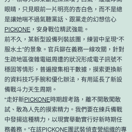
眼睛，只見眼前一片明亮的杏白色，而不是總
是讓她​​喘不過氣聽黨話、跟黨走的幻想信心
PICKONE
，安身戰位精武強能。
前不久，某新型設備列裝該團，練習中呈現“不
服水土”的景象。官兵鉚在義務一線攻關，針對
生疏地區復雜電磁周遭的狀況形成電子訊號不
穩固等情形，普遍搜集相干數據，摸索更換新
的資料技巧手腕和優化辦法，有用延長了新設
備戰斗力天生周期。
“走好新
PICKONE
時期趕考路，離不開敢闖敢
試、敢為人先的摸索精力。我們要在練兵備戰
中發揚這種精力，以現實舉動實行好新時期任
務義務。”在該
PICKONE
團武裝偵查營組織的專