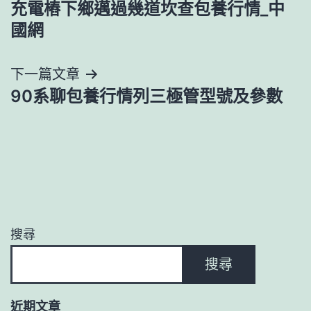
充電樁下鄉邁過幾道坎查包養行情_中
章
國網
導
下一篇文章
覽
90系聊包養行情列三極管型號及參數
搜尋
搜尋
近期文章