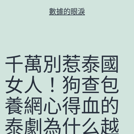
跳
數據的眼淚
至
主
要
內
容
千萬別惹泰國
女人！狗查包
養網心得血的
泰劇為什么越