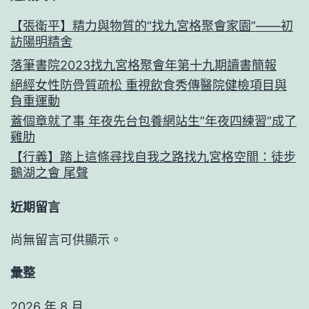
【張衛平】精力與物質的“找九宮格聚會家園”——初
訪陽明精舍
落筆書院2023找九宮格聚會年第十九期讀書簡報
絕經女性防骨質疏松 重視飲食秀傳醫院健檢項目與
負重運動
蓋個章就了事 年夜先台包養網站生”年夜四練習”成了
雞肋
【行義】踏上這條尋找自我之路找九宮格空間：徒步
鵝湖之會 尾聲
近期留言
尚無留言可供顯示。
彙整
2026 年 8 月