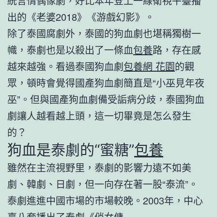
統言情偶像劇，好比本年登上一線衛視平臺播
出的《老婆2018》《游戲幻影》。
除了泰國腐劇外，泰國的狗血劇也堪稱獨樹一
幟，泰劇也是以殺出了一條血
包養
路，存在感
越來越強。看過泰國狗血劇
包養網 花園
的觀
眾，頓時會覺得國產狗血劇簡直是“小巫見年夜
巫”。但與國產狗血劇備受詬病分歧，泰國狗血
劇讓人越看越上頭，這一切畢竟是怎么發生
的？
狗血是泰劇的“蜜糖”
包養
雖然在主流視野里，泰劇的影響力遠不如美
劇、韓劇、日劇，但一向存在著一股“泰流”。
泰劇進進中國市場的市場較晚。2003年，中心
臺八套播出了泰劇《俏女傭