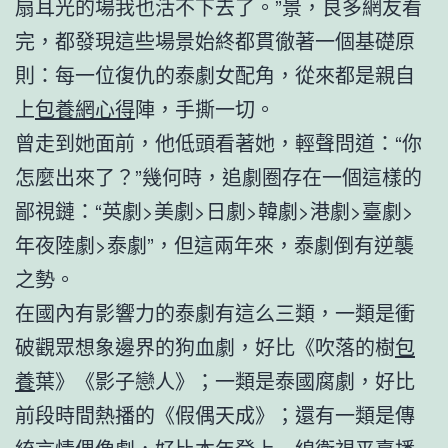
扇耳光的場我也活不下去了。”景，良多網友看
完，都發現這些場景始終都貫徹著一個基礎原
則：每一位復仇的泰劇女配角，從來都是親自
上
包養網心得
陣，手撕一切。
曾走到她面前，他低頭看著她，輕聲問道：“你
怎麼出來了？”幾何時，追劇圈存在一個這樣的
鄙視鏈：“英劇>美劇>日劇>韓劇>港劇>臺劇>
年夜陸劇>泰劇”，但這兩年來，泰劇倒有逆襲
之勢。
在國內有影響力的泰劇有這么三類，一類是衝
破觀眾想象邊界的狗血劇，好比《吹落的樹
包
養
葉》《影子戀人》；一類是泰國腐劇，好比
前段時間熱播的《假偶天成》；還有一類是傳