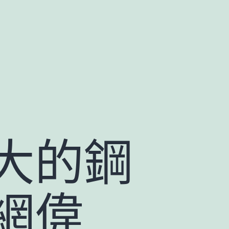
大的鋼
網偉