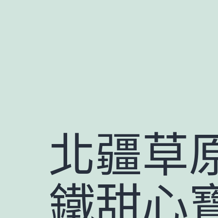
跳
至
主
要
內
容
北疆草
鐵甜心