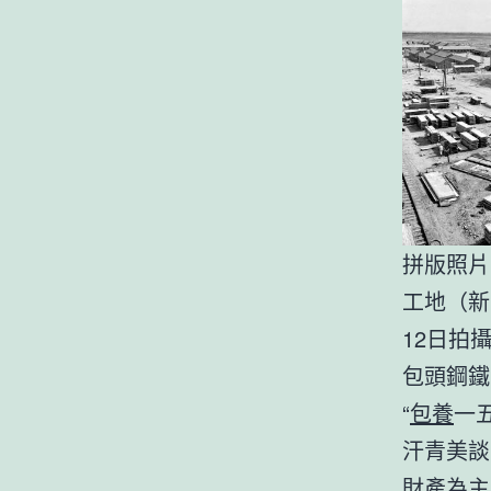
拼版照片
工地（新
12日拍
包頭鋼鐵
“
包養
一
汗青美談
財產為主