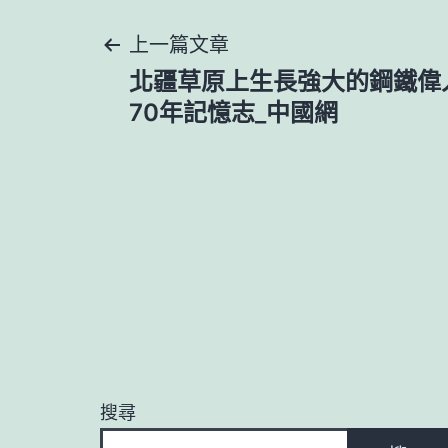
文
上一篇文章
北疆草原上生長強大的鋼鐵偉
章
70年記憶志_中國網
導
覽
搜尋