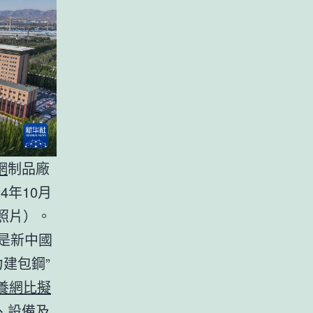
網
制品廠
4年10月
照片）。
，是新中國
力建包鋼”
養網比擬
、設備及