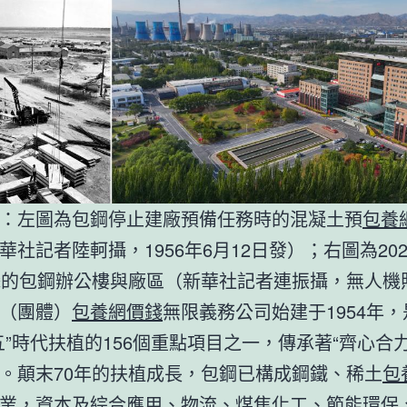
：左圖為包鋼停止建廠預備任務時的混凝土預
包養
華社記者陸軻攝，1956年6月12日發）；右圖為202
攝的包鋼辦公樓與廠區（新華社記者連振攝，無人機
（團體）
包養網價錢
無限義務公司始建于1954年
五”時代扶植的156個重點項目之一，傳承著“齊心合
。顛末70年的扶植成長，包鋼已構成鋼鐵、稀土
包
業，資本及綜合應用、物流、煤焦化工、節能環保