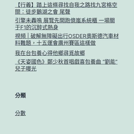
【行義】踏上這條尋找自我之路找九宮格空
間：徒步鵝湖之會 尾聲
引擎未轟鳴 展覽先開跑億嵐系統櫃 一場關
于F1的沉醉式熱身
視頻 | 破解無障礙出行OSDER奧斯德汽車材
料難題，十五運會廣州賽區這樣做
我在台包養心得他鄉尋覓故鄉
《天姿國色》鄭少秋首唱戲喜包養曲 “劉能”
兒子曝光
分類
分數