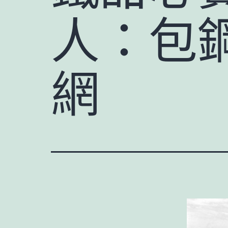
人：包鋼
網