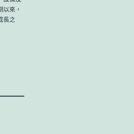
期以來，
成長之