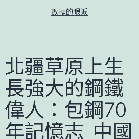
跳
數據的眼淚
至
主
要
內
容
北疆草原上生
長強大的鋼鐵
偉人：包鋼70
年記憶志_中國