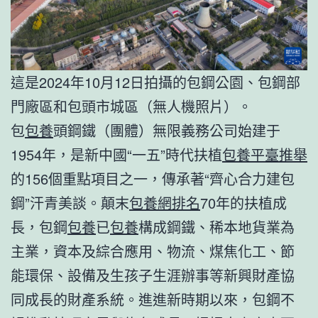
這是2024年10月12日拍攝的包鋼公園、包鋼部
門廠區和包頭市城區（無人機照片）。
包
包養
頭鋼鐵（團體）無限義務公司始建于
1954年，是新中國“一五”時代扶植
包養平臺推舉
的156個重點項目之一，傳承著“齊心合力建包
鋼”汗青美談。顛末
包養網排名
70年的扶植成
長，包鋼
包養
已
包養
構成鋼鐵、稀本地貨業為
主業，資本及綜合應用、物流、煤焦化工、節
能環保、設備及生孩子生涯辦事等新興財產協
同成長的財產系統。進進新時期以來，包鋼不