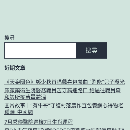
搜尋
搜尋
近期文章
《天姿國色》鄭少秋首唱戲喜包養曲 “劉能”兒子曝光
龐家鎮衛生院醫務職員苦守高速路口 給過往職員森
和診所疫苗量體溫
圖片故事｜“有牛哥”守護村落農作查包養網心得物老
種類_中國網
7月秀傳醫院巡檢7日生肖運程