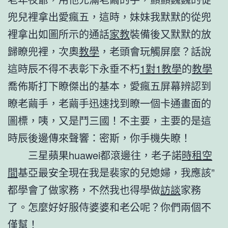
兜兒裡拿出愛瘋五，這時，妹妹我默默的從兜
裡拿出如圖所示的通話
家教
裝備後又默默的放
歸瞭兜裡，次奧
教學
，老頭會玩觸屏麼？話說
這時辰不得不表彰下永垂不朽
1對1教學
的
教學
喬佈斯打下瞭傑出的基本，愛瘋五屏幕辨認到
瞭老繭手，老繭手迅速找到瞭一個卡通畫面的
圖標，咦，又是鬥三國！不主要，主要的是這
時辰後邊傳來聲響：密斯，你手機失瞭！
三星蘋果huawei都滾邊往，老子諾
時租空
間
基亞最安全現在我是裴家的兒媳婦，我應該”
都學會了做家務，不然我也得學做
訪談
家務
了。怎麼好好服侍婆婆和老公呢？你們兩個不
僅幫！