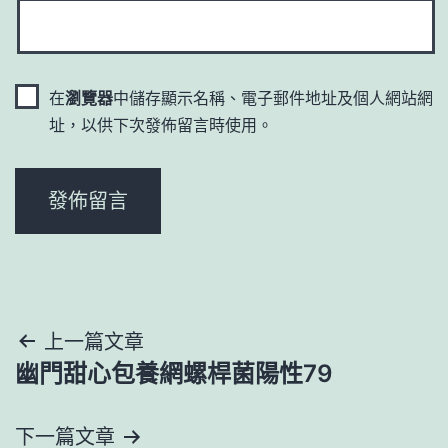
在
瀏覽器
中儲存顯示名稱、電子郵件地址及個人網站網
址，以供下次發佈留言時使用。
文
上一篇文章
幽門甜心包養網螺桿菌陽性79
章
導
下一篇文章