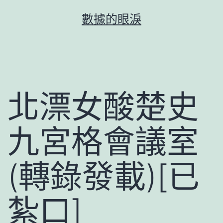
跳
數據的眼淚
至
主
要
內
容
北漂女酸楚史
九宮格會議室
(轉錄發載)[已
紮口]