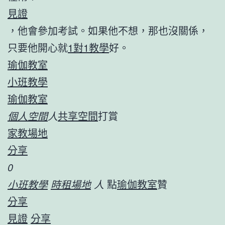
見證
，他會參加考試。如果他不想，那也沒關係，
只要他開心就
1對1教學
好。
瑜伽教室
小班教學
瑜伽教室
個人空間
人
共享空間
打賞
家教場地
分享
0
小班教學
時租場地
人
點
瑜伽教室
贊
分享
見證
分享