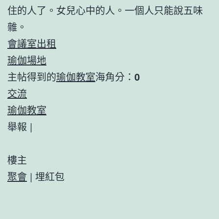
住的人了。女兒心中的人。一個人只能說五味
雜。
會議室出租
瑜伽場地
主帖得到的
瑜伽教室
海角分：
0
交流
瑜伽教室
舉報 |
樓主
聚會
|
埋紅包