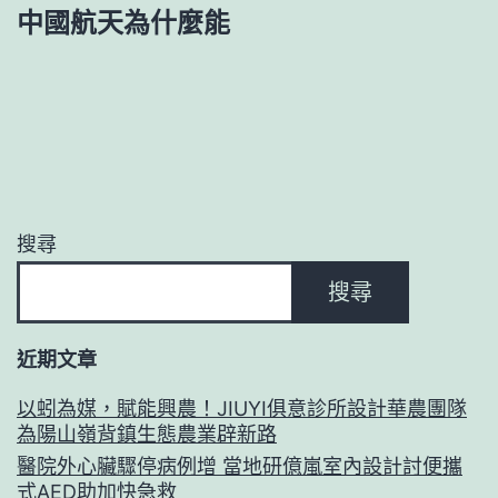
中國航天為什麼能
覽
搜尋
搜尋
近期文章
以蚓為媒，賦能興農！JIUYI俱意診所設計華農團隊
為陽山嶺背鎮生態農業辟新路
醫院外心臟驟停病例增 當地研億嵐室內設計討便攜
式AED助加快急救