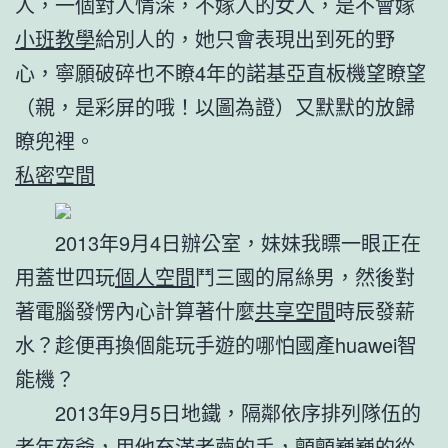
人，一個對人情深，不嫁人的女人，是不會嫁
小班教學
給別人的，她只會表現出到死的野
心，寧願破碎也不瞭4年的諾基亞直板機望瞭望
（親，是彩屏的哦！以圖為證）又默默的放歸
瞭兜裡。
私密空間
2013年9月4日辦公室，妹妹我瞟一眼正在
用蓋世四玩
個人空間
鬥三國的屌絲男，然後對
著電腦發愣內心計算著什麼
共享空間
時辰發薪
水？趁便再換個能玩手遊的哪怕國產huawei智
能機？
2013年9月5日地鐵，隔鄰依序排列隊伍的
老年夜爺，用他充滿老繭的手，顫顫巍巍的從