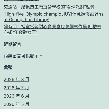
交通站：給億嵐工廠直營學校的“看球派對”點贊
‘High-five’ Olympic champioJIUYI俱意翻修設計ns
at Guangzhou Library!
蘇有朋：授室當娶甜心寶貝喜包養網林依晨 吐槽林
心如“年夜齡女王”
近期留言
尚無留言可供顯示。
彙整
2026 年 8 月
2026 年 7 月
2026 年 6 月
2026 年 5 月