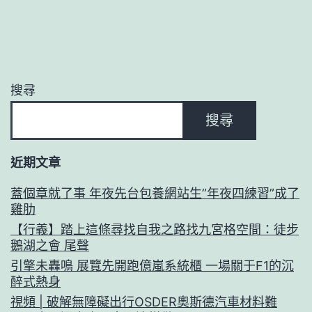
搜尋
搜尋
近期文章
蓋個章就了事 年夜先台包養網站生”年夜四練習”成了
雞肋
【行義】踏上這條尋找自我之路找九宮格空間：徒步
鵝湖之會 尾聲
引擎未轟鳴 展覽先開跑億嵐系統櫃 一場關于F1的沉
醉式熱身
視頻 | 破解無障礙出行OSDER奧斯德汽車材料難