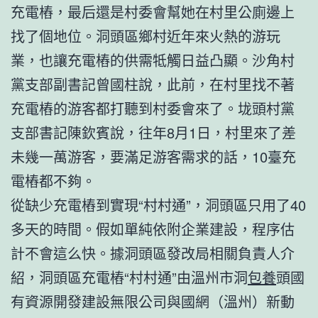
充電樁，最后還是村委會幫她在村里公廁邊上
找了個地位。洞頭區鄉村近年來火熱的游玩
業，也讓充電樁的供需牴觸日益凸顯。沙角村
黨支部副書記曾國柱說，此前，在村里找不著
充電樁的游客都打聽到村委會來了。垅頭村黨
支部書記陳欽賓說，往年8月1日，村里來了差
未幾一萬游客，要滿足游客需求的話，10臺充
電樁都不夠。
從缺少充電樁到實現“村村通”，洞頭區只用了40
多天的時間。假如單純依附企業建設，程序估
計不會這么快。據洞頭區發改局相關負責人介
紹，洞頭區充電樁“村村通”由溫州市洞
包養
頭國
有資源開發建設無限公司與國網（溫州）新動