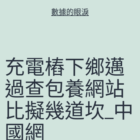
跳
數據的眼淚
至
主
要
內
容
充電樁下鄉邁
過查包養網站
比擬幾道坎_中
國網