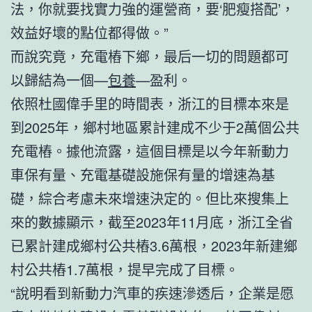
法，你就要找實力強的運營商，要‘肥瘦搭配’，
效益好壞的點位都得做。”
而說究竟，充電樁下鄉，最后一切的問題都可
以歸結為一個—
包養
—盈利。
依照杜國偉手里的時間表，浙江的目標本來是
到2025年，鄉村地區累計建成不少于2萬個公共
充電樁。據他流露，這個目標是以今年新動力
車保有量、充電基礎設施保有量的增速為基
礎，綜合考慮未來增速決定的。但比來搜集上
來的數據顯示，截至2023年11月底，浙江全省
已累計建成鄉村公共樁3.6萬根，2023年新建鄉
村公共樁1.7萬根，提早完成了目標。
“說明看到新動力汽車的疾速滲透后，企業是愿