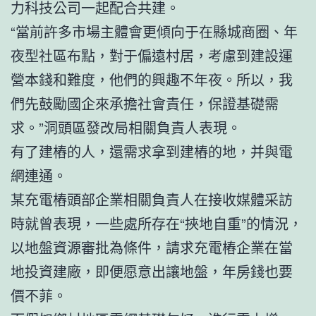
力科技公司一起配合共建。
“當前許多市場主體會更傾向于在縣城商圈、年
夜型社區布點，對于偏遠村居，考慮到建設運
營本錢和難度，他們的興趣不年夜。所以，我
們先鼓勵國企來承擔社會責任，保證基礎需
求。”洞頭區發改局相關負責人表現。
有了建樁的人，還需求拿到建樁的地，并與電
網連通。
某充電樁頭部企業相關負責人在接收媒體采訪
時就曾表現，一些處所存在“挾地自重”的情況，
以地盤資源審批為條件，請求充電樁企業在當
地投資建廠，即便愿意出讓地盤，年房錢也要
價不菲。