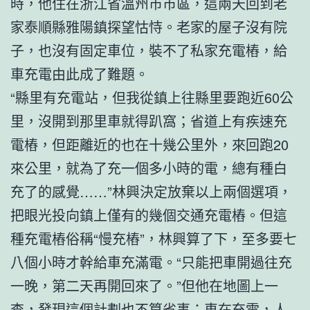
時，他住在浙江省溫州市市區，這兩天回到老
家泰順縣雅陽鎮探望怙恃。老家的屋子沒有院
子，也沒有固定車位，裝不了私家充電樁，給
車充電由此成了難題。
“縣里有充電站，但我從鎮上往縣里要跑近60公
里，沒開到那里車就得趴窩；省道上有疾速充
電樁，但距離近的也在十幾公里外，來回跑20
來公里，就為了充一個多小時的電，總有種白
充了的感覺……”林興決定放棄以上兩個選項，
把眼光投向鎮上僅有的幾個交通充電樁。但這
種充電樁俗稱“慢充樁”，林興算了下，至多要七
八個小時才幹給車充滿電。“只能把車開過往充
一晚，第二天再開回來了。”但他在地圖上一
查，發現這個計劃也不算省事：車在充電，人