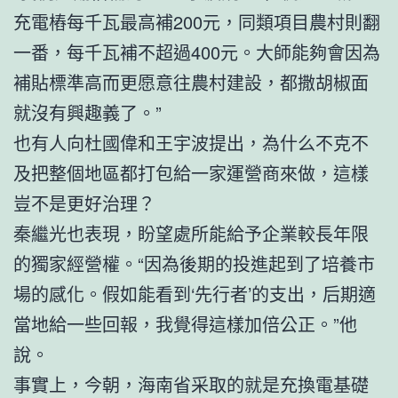
充電樁每千瓦最高補200元，同類項目農村則翻
一番，每千瓦補不超過400元。大師能夠會因為
補貼標準高而更愿意往農村建設，都撒胡椒面
就沒有興趣義了。”
也有人向杜國偉和王宇波提出，為什么不克不
及把整個地區都打包給一家運營商來做，這樣
豈不是更好治理？
秦繼光也表現，盼望處所能給予企業較長年限
的獨家經營權。“因為後期的投進起到了培養市
場的感化。假如能看到‘先行者’的支出，后期適
當地給一些回報，我覺得這樣加倍公正。”他
說。
事實上，今朝，海南省采取的就是充換電基礎