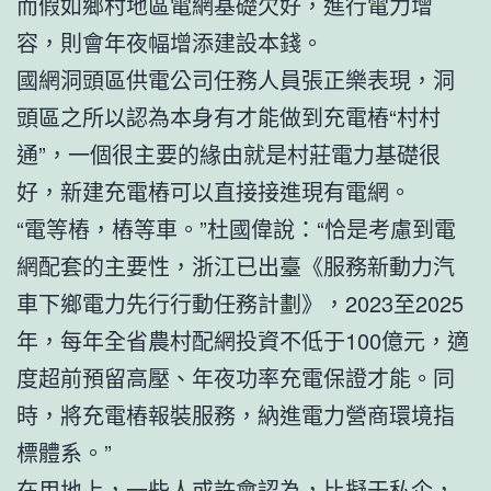
而假如鄉村地區電網基礎欠好，進行電力增
容，則會年夜幅增添建設本錢。
國網洞頭區供電公司任務人員張正樂表現，洞
頭區之所以認為本身有才能做到充電樁“村村
通”，一個很主要的緣由就是村莊電力基礎很
好，新建充電樁可以直接接進現有電網。
“電等樁，樁等車。”杜國偉說：“恰是考慮到電
網配套的主要性，浙江已出臺《服務新動力汽
車下鄉電力先行行動任務計劃》，2023至2025
年，每年全省農村配網投資不低于100億元，適
度超前預留高壓、年夜功率充電保證才能。同
時，將充電樁報裝服務，納進電力營商環境指
標體系。”
在用地上，一些人或許會認為，比擬于私企，