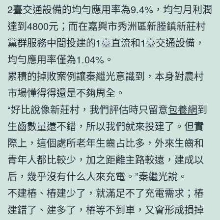
2臺交通設備的均勻應用率為9.4%，均勻月利潤
達到4800元；而在嘉興市秀洲區新塍鎮新莊村
黨群服務中間投建的1臺直流和1臺交通設備，
均勻應用率僅為1.04%。
累積的掉敗案例讓秦繼光意識到，本身對農村
市場懂得得還是不夠周全。
“好比說像新莊村，我們評估時只留意
包養網
到
生齒數量還不錯，所以我們就來投建了。但實
際上，這個處所老年生齒占比多，外來生齒和
青年人都比較少，加之距離主路較遠，建成以
后，幾乎沒有什么人來充電。”秦繼光說。
不建樁、樁建少了，就滿足不了充電需求；樁
建錯了、建多了，樁等不到車，又會形成損掉