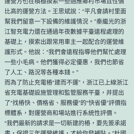
運營方也在積極摸索一些適應鄉村市場且性價
比高的運營方法。王思斌說：“平凡會請村里面
幫我們留意一下設備的維護情況。”秦繼光的浙
江智充電力還在通過年夜數據平臺遠程處理的
基礎上，摸索出跟常用車主一起配合的運營維
護形式。他說：“我們會遠程指導他們幫忙處理
一些小毛病。他們獲得必定優惠，我們也節省
了人工、路況等各種本錢。”
而為了防止充電樁“建而不運”，浙江已上線浙江
省充電基礎設施管理和監管服務平臺，并提出
了“找樁快、價格省、服務優”的“快省優”評價指
標體系，對運營商和場站進行系統性評價。
“我們最新的請求是一切新建的樁，要先簽承諾
書，保證三年運營維護，才給你發補貼。”杜國