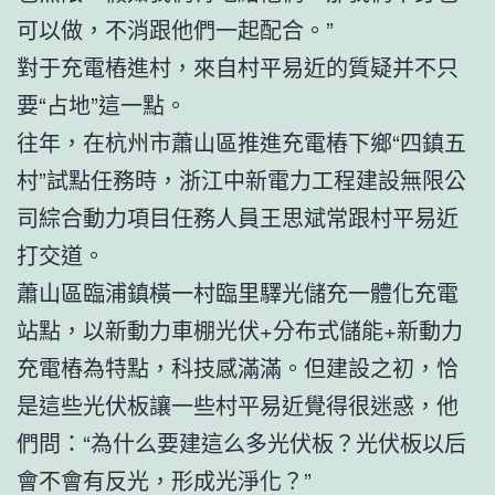
可以做，不消跟他們一起配合。”
對于充電樁進村，來自村平易近的質疑并不只
要“占地”這一點。
往年，在杭州市蕭山區推進充電樁下鄉“四鎮五
村”試點任務時，浙江中新電力工程建設無限公
司綜合動力項目任務人員王思斌常跟村平易近
打交道。
蕭山區臨浦鎮橫一村臨里驛光儲充一體化充電
站點，以新動力車棚光伏+分布式儲能+新動力
充電樁為特點，科技感滿滿。但建設之初，恰
是這些光伏板讓一些村平易近覺得很迷惑，他
們問：“為什么要建這么多光伏板？光伏板以后
會不會有反光，形成光淨化？”