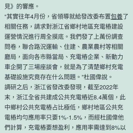
見》的響應。
“其實往年4月份，省領導就給發改委布置
包養
了
相關任務，請求對浙江省鄉村地區充電樁建設
運營情況進行周全摸底。我們發了上萬份調查
問卷，聯合路況運輸、住建、農業農村等相關
廳局，面向各市縣當局、充電樁企業、新動力
車企開了三場座談會，就是為了清楚鄉村充電
基礎設施究竟存在什么問題。”杜國偉說。
調研之后，浙江省發改委發現，截至2022年
末，浙江全省共建成公共充電樁近8.4萬個，此
中鄉村公共充電樁占比極低，鄉村地區公共充
電樁均勻應用率只要1%-1.5%，而經杜國偉他
們計算，充電樁要想盈利，應用率需達到8%以