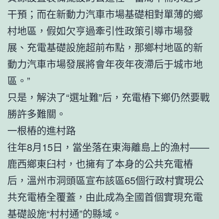
干預；而在新動力汽車市場基礎相對單薄的鄉
村地區，假如欠亨過牽引性政策引導市場發
展、充電基礎設施超前布點，那鄉村地區的新
動力汽車市場發展將會年夜年夜滯后于城市地
區。”
只是，解決了“選址難”后，充電樁下鄉仍然要戰
勝許多難關。
一根樁的進村路
往年8月15日，當坐落在東海離島上的漁村——
鹿西鄉東臼村，也擁有了本身的公共充電樁
后，溫州市洞頭區宣布該區65個行政村實現公
共充電樁全覆蓋，由此成為全國首個實現充電
基礎設施“村村通”的縣域。