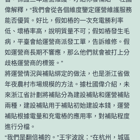
偉解釋，“我們會從各個維度鑒定運營維護服務
能否優質。好比，假如樁的一次充電勝利率
低、壞樁率高，說明質量不可；假如樁發生毛
病，平臺會給運營商派發工單，告訴維修。假
如運營商長期不響應，那么他們就會被打上分
歧格運營商的標簽。”
將運營情況與補貼綁定的做法，也是浙江省做
年夜農村市場規模的方法。據杜國偉介紹，未
來浙江省計劃將補貼分為建設補貼和運營補貼
兩種，建設補貼用于補貼初始建設本錢，運營
補貼根據電量和充電樁的應用率，對補貼程度
進行分檔。
“我們是翻倍補的。”王宇波說：“在杭州，城區