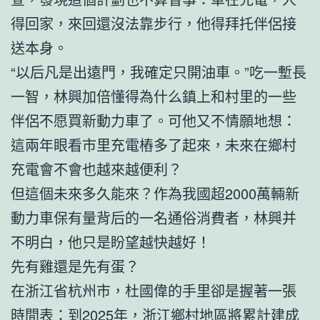
得回家，來回還沒法靠步行，他得拜托伴侶接
送本身。
“以后凡是出遠門，我確定只開油車。”吃一塹長
一智，林興加倍懂得為什么鎮上和村里的一些
伴侶不愿買新動力車了。可他又不情願地想：
這兩年眼看市里充電樁多了起來，未來在鄉村
充電會不會也越來越便利？
但這個未來多久能來？作為我國超2000萬輛新
動力車保有量背后的一名通俗消費者，林興并
不明白，他只是盼望越快越好！
先有雞還是先有蛋？
在浙江省杭州市，杜國偉的手里卻是握著一張
時間表：到2025年，浙江鄉村地區將累計建成