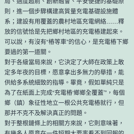
局、適度超前、創新融會、平安便捷的基礎原
則，進一個步驟構建高質量充電基礎設施體
系；建設有用覆蓋的農村地區充電網絡……釋
放的信號恰是先把鄉村地區的充電樁建起來。
可以說，有沒有“樁等車”的信心，是充電樁下鄉
要過的第一道關。
對于各級當局來說，它決定了大師在政策上敢
定多年夜的目標，愿意拿出多無力的舉措，能
供給多系統細致的指導。畢竟，假如單純只是
為了在紙面上完成“充電樁‘鄉鄉全覆蓋’”，每個
鄉（鎮）象征性地立一根公共充電樁就行，但
那并不克不及解決真正的問題。
對于整根鏈條上的相關方來說，它則意味著，
有幾多人愿意在一件短期大要率看不到回報的