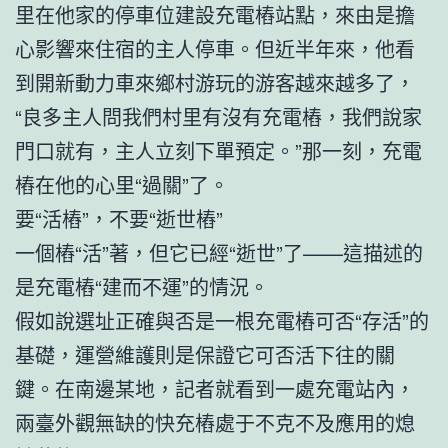
里在他家的停車位建設充電樁站點，來由是擔
心影響來住宿的主人停車。但近半年來，他看
到開新動力車來鄉村游玩的游客越來越多了，
“良多主人問我們村里有沒有充電樁，我們說家
門口就有，主人立刻下單預定。”那一刻，充電
樁在他的心里“過關”了。
要“活樁”，不要“逝世樁”
一個樁“活”著，但它已經“逝世”了——這描述的
是充電樁“建而不運”的情況。
假如說選址正確與否是一根充電樁可否“存活”的
基礎，運營維護則是保證它可否活下往的關
鍵。在南邊某地，記者就看到一處充電站內，
兩臺外觀無缺的快充樁處于不克不及應用的熄