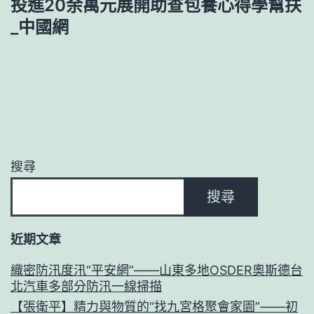
投進20余萬元展開助查包養心得學幫扶
_中國網
搜尋
搜尋
近期文章
織密防汛度汛“平安網”——山東多地OSDER奧斯德台
北汽車多部分防汛一線掃描
【張衛平】精力與物質的“找九宮格聚會家園”——初