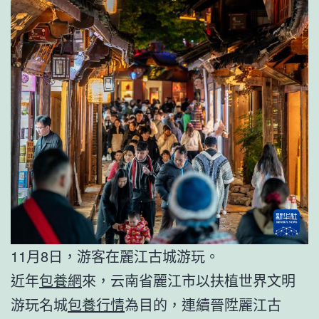
11月8日，游客在麗江古城游玩。
近年
包養網
來，云南省麗江市以扶植世界文明
游玩名城
包養行情
為目的，連續晉陞麗江古