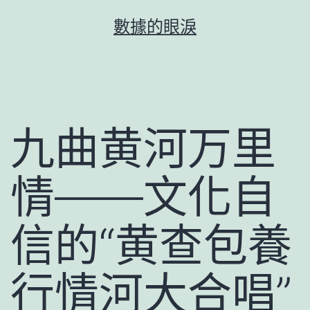
跳
數據的眼淚
至
主
要
內
容
九曲黄河万里
情——文化自
信的“黄查包養
行情河大合唱”