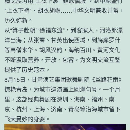
疆民族习用“上衣下裳”“雅歌儒服”，到中原盛行
“上衣下裤”、胡衣胡帽……中华文明兼收并蓄，
历久弥新。
从“箕子赴朝”“徐福东渡”，到客家人、河洛郎漂
洋出海；从张骞、甘英出使西域，到鸠摩罗什
等高僧来华。胡风汉韵，海纳百川。黄河文化
不断汲取营养，开放、包容，为文明交流互鉴
提供了历史范本。
8月15日，甘肃演艺集团歌舞剧院《丝路花雨》
惊艳青岛，为城市巡演画上圆满句号。一个月
里，这部经典舞剧在深圳、海南、福州、南
京、杭州、上海、济南、青岛等沿海城市留下
飞天曼妙的身姿。