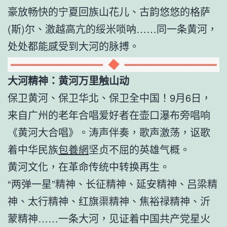
豪放畅快的宁夏回族山花儿、古韵悠悠的格萨
(斯)尔、激越高亢的绥米唢呐……同一条黄河，
处处都能感受到大河的脉搏。
大河精神：黄河万里触山动
保卫黄河、保卫华北、保卫全中国！9月6日，
来自广州的老年合唱爱好者在壶口瀑布旁唱响
《黄河大合唱》。涛声伴奏，歌声激荡，讴歌
着中华民族
包養網
坚贞不屈的英雄气概。
黄河文化，在革命传统中转换再生。
“两弹一星”精神、长征精神、延安精神、吕梁精
神、太行精神、红旗渠精神、焦裕禄精神、沂
蒙精神……一条大河，见证着中国共产党星火