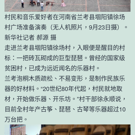
村民和音乐爱好者在河南省兰考县堌阳镇徐场
村广场准备演奏（无人机照片，9月23日摄）。
新华社记者 郝源 摄
走进兰考县堌阳镇徐场村，入眼便是醒目的村
标：一把砖瓦砌成的巨型琵琶。曾经的国家级
贫困村，已成为远近闻名的乐器村。
兰考泡桐木质疏松、不易变形，是制作民族乐
器的好材料。“20世纪80年代起，村民就地取
材，开始做乐器、开乐坊。”村干部徐永顺说，
目前全村年产古筝、琵琶、古琴等乐器超过10
万台把。