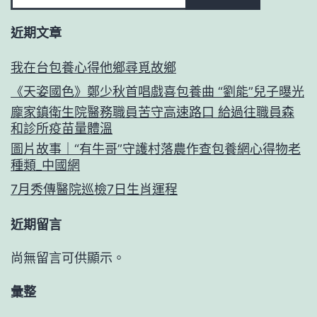
近期文章
我在台包養心得他鄉尋覓故鄉
《天姿國色》鄭少秋首唱戲喜包養曲 “劉能”兒子曝光
龐家鎮衛生院醫務職員苦守高速路口 給過往職員森
和診所疫苗量體溫
圖片故事｜“有牛哥”守護村落農作查包養網心得物老
種類_中國網
7月秀傳醫院巡檢7日生肖運程
近期留言
尚無留言可供顯示。
彙整