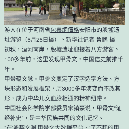
游人在位于河南省
包養網價格
安阳市的殷墟遗
址游览（6月26日摄）。新华社记者 鲁鹏 摄
初秋，洹河南岸，殷墟遗址迎接着八方游客。
100多年前，这里发现甲骨文，中国信史前推千
年。
甲骨蕴文脉。甲骨文奠定了汉字造字方法、方
块形态和发展框架，历3000多年演变而不改其
形，成为中华儿女血脉相通的精神纽带。
中国社会科学院学部委员宋镇豪说，甲骨文“证
经补史”，是中华民族共同的文化记忆。
“在‘殷契文渊’甲骨文大数据平台、‘了不起的甲