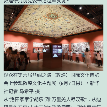
敦煌研究院党委书记赵声良说。
观众在第六届丝绸之路（敦煌）国际文化博览
会上参观敦煌文化主题展（9月7日摄）。新华
社记者 马希平 摄
从“洛阳家家学胡乐”到“万里羌人尽汉歌”；从边