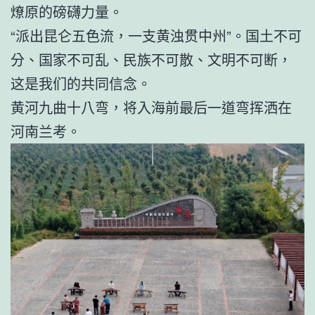
燎原的磅礴力量。
“派出昆仑五色流，一支黄浊贯中州”。国土不可
分、国家不可乱、民族不可散、文明不可断，
这是我们的共同信念。
黄河九曲十八弯，将入海前最后一道弯挥洒在
河南兰考。