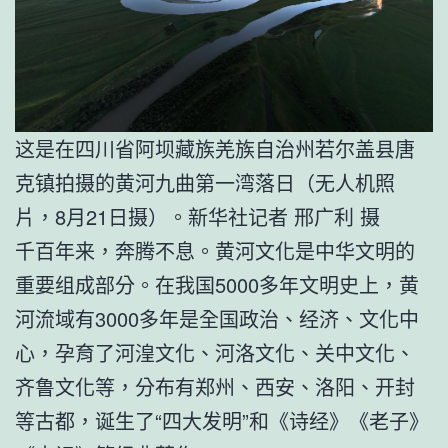
这是在四川省阿坝藏族羌族自治州若尔盖县唐
克镇拍摄的黄河九曲第一湾落日（无人机照
片，8月21日摄）。新华社记者 邢广利 摄
千百年来，奔腾不息。黄河文化是中华文明的
重要组成部分。在我国5000多年文明史上，黄
河流域有3000多年是全国政治、经济、文化中
心，孕育了河湟文化、河洛文化、关中文化、
齐鲁文化等，分布有郑州、西安、洛阳、开封
等古都，诞生了“四大发明”和《诗经》《老子》