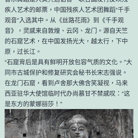
疾人艺术的邮票，中国残疾人艺术团舞蹈“千手
观音”入选其中。从《丝路花雨》到《千手观
音》，灵感来自敦煌、云冈、龙门。源自天竺
的石窟艺术，在中国发扬光大，越太行，下中
原，过长江。
“石窟背后是具有鲜明开放包容气质的文化。”大
同市古城保护和修复研究会秘书长宋志强说。
在龙门石窟，看到卢舍那大佛含笑凝视，马来
西亚驻华大使馆临时代办尚慕甘不禁感叹：“这
是东方的蒙娜丽莎！”