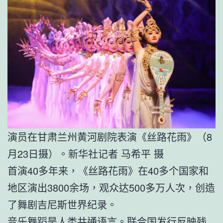
演员在甘肃兰州黄河剧院表演《丝路花雨》（8
月23日摄）。新华社记者 马希平 摄
首演40多年来，《丝路花雨》在40多个国家和
地区演出3800余场，观众达500多万人次，创造
了舞剧吉尼斯世界纪录。
音乐舞蹈是人类共通语言。联合国发行反映残