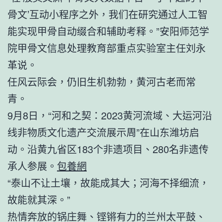
骨文’互动小程序之外，我们在研究通过人工智
能实现甲骨自动缀合和辅助考释。”安阳师范学
院甲骨文信息处理教育部重点实验室主任刘永
革说。
任风云际会，仍旧生机勃勃，黄河古老而常
青。
9月8日，“河和之契：2023黄河流域、大运河沿
线非物质文化遗产交流展示周”在山东潍坊启
动。沿黄九省区183个非遗项目、280名非遗传
承人参展。
包養網
“泰山不让土壤，故能成其大；河海不择细流，
故能就其深。”
热情奔放的锅庄舞、铿锵有力的兰州太平鼓、