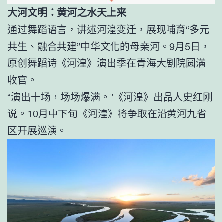
大河文明：黄河之水天上来
通过舞蹈语言，讲述河湟变迁，展现哺育“多元
共生、融合共建”中华文化的母亲河。9月5日，
原创舞蹈诗《河湟》演出季在青海大剧院圆满
收官。
“演出十场，场场爆满。”《河湟》出品人史红刚
说。10月中下旬《河湟》将争取在沿黄河九省
区开展巡演。