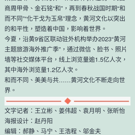
商周甲骨、金石铭“和”，再到春秋战国时期“和
而不同”“化干戈为玉帛”理念，黄河文化以突出
的和平性，塑造着中国，影响着世界。
今夏，沿黄9省区联动驻外机构举办2023“黄河
主题旅游海外推广季”，通过微信、脸书、照片
墙等社交媒体平台，线上浏览量逾1.5亿人次，
其中海外浏览量1.2亿人次。
和而不同、美美与共……黄河文化不断走向世
界。
文字记者：王立彬、姜伟超、袁月明、张昕怡
海报设计：赵丹阳
编辑：郝静、马宁、王浩程、邬金夫