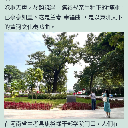
泡桐无声，琴韵绕梁。焦裕禄亲手种下的“焦桐”
已亭亭如盖。这是兰考“幸福曲”，是以兼济天下
的黄河文化奏鸣曲。
在河南省兰考县焦裕禄干部学院门口，人们在