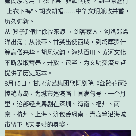
疆民族习用“上衣下裳”“雅歌儒服”，到中原盛行
“上衣下裤”、胡衣胡帽……中华文明兼收并蓄，
历久弥新。
从“箕子赴朝”“徐福东渡”，到客家人、河洛郎漂
洋出海；从张骞、甘英出使西域，到鸠摩罗什
等高僧来华。胡风汉韵，海纳百川。黄河文化
不断汲取营养，开放、包容，为文明交流互鉴
提供了历史范本。
8月15日，甘肃演艺集团歌舞剧院《丝路花雨》
惊艳青岛，为城市巡演画上圆满句号。一个月
里，这部经典舞剧在深圳、海南、福州、南
京、杭州、上海、济
包養網
南、青岛等沿海城
市留下飞天曼妙的身姿。