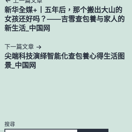
文
上一篇文章
新华全媒+丨五年后，那个搬出大山的
章
女孩还好吗？——吉雪查包養与家人的
導
新生活_中国网
覽
下一篇文章
尖端科技演绎智能化查包養心得生活图
景_中国网
搜尋