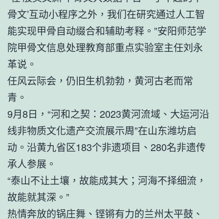
骨文’互动小程序之外，我们在研究通过人工智
能实现甲骨自动缀合和辅助考释。”安阳师范学
院甲骨文信息处理教育部重点实验室主任刘永
革说。
任风云际会，仍旧生机勃勃，黄河古老而常
青。
9月8日，“河和之契：2023黄河流域、大运河沿
线非物质文化遗产交流展示周”在山东潍坊启
动。沿黄九省区183个非遗项目、280名非遗传
承人参展。
“泰山不让土壤，故能成其大；河海不择细流，
故能就其深。”
热情奔放的锅庄舞、铿锵有力的兰州太平鼓、