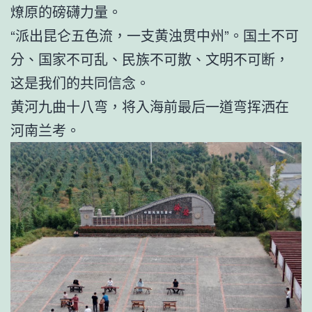
燎原的磅礴力量。
“派出昆仑五色流，一支黄浊贯中州”。国土不可
分、国家不可乱、民族不可散、文明不可断，
这是我们的共同信念。
黄河九曲十八弯，将入海前最后一道弯挥洒在
河南兰考。