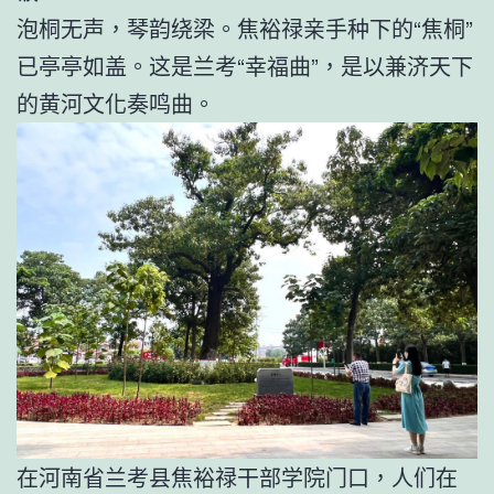
泡桐无声，琴韵绕梁。焦裕禄亲手种下的“焦桐”
已亭亭如盖。这是兰考“幸福曲”，是以兼济天下
的黄河文化奏鸣曲。
在河南省兰考县焦裕禄干部学院门口，人们在