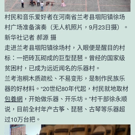
村民和音乐爱好者在河南省兰考县堌阳镇徐场
村广场准备演奏（无人机照片，9月23日摄）。
新华社记者 郝源 摄
走进兰考县堌阳镇徐场村，入眼便是醒目的村
标：一把砖瓦砌成的巨型琵琶。曾经的国家级
贫困村，已成为远近闻名的乐器村。
兰考泡桐木质疏松、不易变形，是制作民族乐
器的好材料。“20世纪80年代起，村民就地取材
包養網
，开始做乐器、开乐坊。”村干部徐永顺
说，目前全村年产古筝、琵琶、古琴等乐器超
过10万台把。