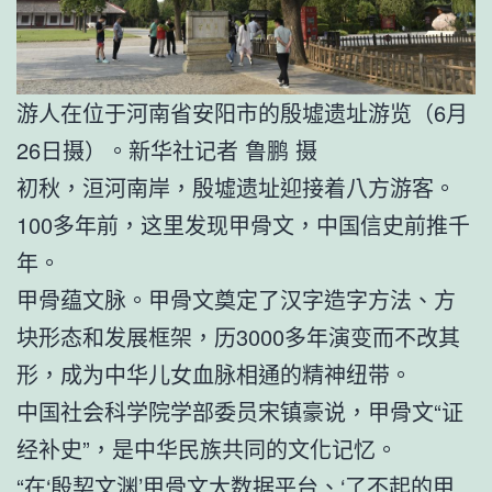
游人在位于河南省安阳市的殷墟遗址游览（6月
26日摄）。新华社记者 鲁鹏 摄
初秋，洹河南岸，殷墟遗址迎接着八方游客。
100多年前，这里发现甲骨文，中国信史前推千
年。
甲骨蕴文脉。甲骨文奠定了汉字造字方法、方
块形态和发展框架，历3000多年演变而不改其
形，成为中华儿女血脉相通的精神纽带。
中国社会科学院学部委员宋镇豪说，甲骨文“证
经补史”，是中华民族共同的文化记忆。
“在‘殷契文渊’甲骨文大数据平台、‘了不起的甲