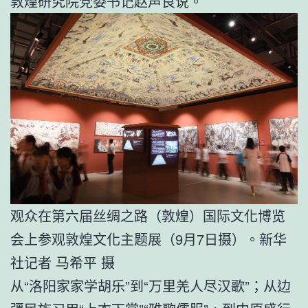
敦煌研究院党委书记赵声良说。
观众在第六届丝绸之路（敦煌）国际文化博览
会上参观敦煌文化主题展（9月7日摄）。新华
社记者 马希平 摄
从“洛阳家家学胡乐”到“万里羌人尽汉歌”；从边