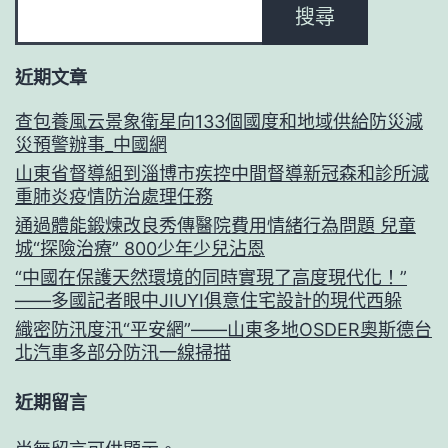
搜尋
近期文章
查包養風云景象衛星向133個國度和地域供給防災減
災預警辦事_中國網
山東省督導組到淄博市疾控中間督導新冠森和診所減
重肺炎疫情防治處理任務
通過體能鍛煉改良秀傳醫院費用情緒行為問題 兒童
城“探險治療” 800少年少兒沾恩
“中國在保護天然環境的同時實現了高度現代化！”
——多國記者眼中JIUYI俱意住宅設計的現代西躲
織密防汛度汛“平安網”——山東多地OSDER奧斯德台
北汽車多部分防汛一線掃描
近期留言