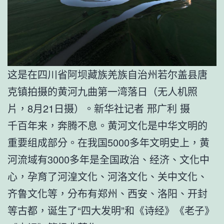
这是在四川省阿坝藏族羌族自治州若尔盖县唐
克镇拍摄的黄河九曲第一湾落日（无人机照
片，8月21日摄）。新华社记者 邢广利 摄
千百年来，奔腾不息。黄河文化是中华文明的
重要组成部分。在我国5000多年文明史上，黄
河流域有3000多年是全国政治、经济、文化中
心，孕育了河湟文化、河洛文化、关中文化、
齐鲁文化等，分布有郑州、西安、洛阳、开封
等古都，诞生了“四大发明”和《诗经》《老子》