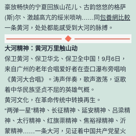
豪放畅快的宁夏回族山花儿、古韵悠悠的格萨
(斯)尔、激越高亢的绥米唢呐……同
包養網比較
一条黄河，处处都能感受到大河的脉搏。
大河精神：黄河万里触山动
保卫黄河、保卫华北、保卫全中国！9月6日，
来自广州的老年合唱爱好者在壶口瀑布旁唱响
《黄河大合唱》。涛声伴奏，歌声激荡，讴歌
着中华民族坚贞不屈的英雄气概。
黄河文化，在革命传统中转换再生。
“两弹一星”精神、长征精神、延安精神、吕梁精
神、太行精神、红旗渠精神、焦裕禄精神、沂
蒙精神……一条大河，见证着中国共产党星火