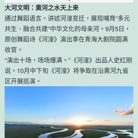
大河文明：黄河之水天上来
通过舞蹈语言，讲述河湟变迁，展现哺育“多元
共生、融合共建”中华文化的母亲河。9月5日，
原创舞蹈诗《河湟》演出季在青海大剧院圆满
收官。
“演出十场，场场爆满。”《河湟》出品人史红刚
说。10月中下旬《河湟》将争取在沿黄河九省
区开展巡演。