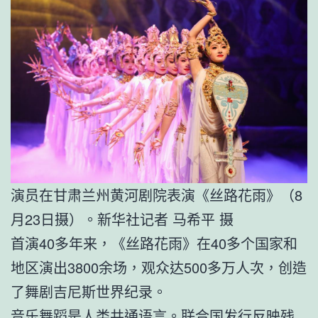
演员在甘肃兰州黄河剧院表演《丝路花雨》（8
月23日摄）。新华社记者 马希平 摄
首演40多年来，《丝路花雨》在40多个国家和
地区演出3800余场，观众达500多万人次，创造
了舞剧吉尼斯世界纪录。
音乐舞蹈是人类共通语言。联合国发行反映残