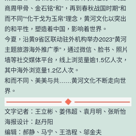
商周甲骨、金石铭“和”，再到春秋战国时期“和
而不同”“化干戈为玉帛”理念，黄河文化以突出
的和平性，塑造着中国，影响着世界。
今夏，沿黄9省区联动驻外机构举办2023“黄河
主题旅游海外推广季”，通过微信、脸书、照片
墙等社交媒体平台，线上浏览量逾1.5亿人次，
其中海外浏览量1.2亿人次。
和而不同、美美与共……黄河文化不断走向世
界。
文字记者：王立彬、姜伟超、袁月明、张昕怡
海报设计：赵丹阳
编辑：郝静、马宁、王浩程、邬金夫