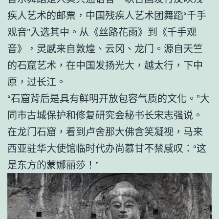
疾人艺术的邮票，中国残疾人艺术团舞蹈“千手
观音”入选其中。从《丝路花雨》到《千手观
音》，灵感来自敦煌、云冈、龙门。源自天竺
的石窟艺术，在中国发扬光大，越太行，下中
原，过长江。
“石窟背后是具有鲜明开放包容气质的文化。”大
同市古城保护和修复研究会秘书长宋志强说。
在龙门石窟，看到卢舍那大佛含笑凝视，马来
西亚驻华大使馆临时代办尚慕甘不禁感叹：“这
是东方的蒙娜丽莎！”