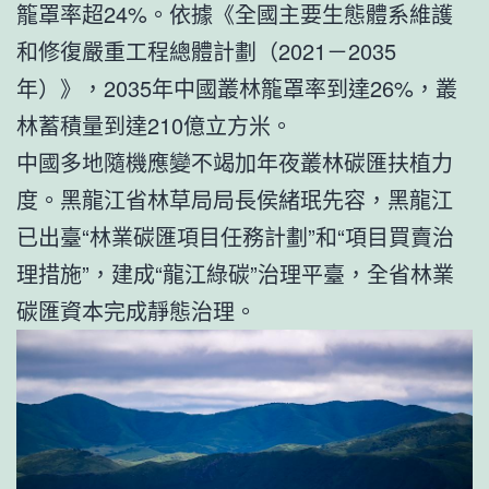
籠罩率超24%。依據《全國主要生態體系維護
和修復嚴重工程總體計劃（2021－2035
年）》，2035年中國叢林籠罩率到達26%，叢
林蓄積量到達210億立方米。
中國多地隨機應變不竭加年夜叢林碳匯扶植力
度。黑龍江省林草局局長侯緒珉先容，黑龍江
已出臺“林業碳匯項目任務計劃”和“項目買賣治
理措施”，建成“龍江綠碳”治理平臺，全省林業
碳匯資本完成靜態治理。