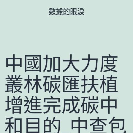
跳
數據的眼淚
至
主
要
內
容
中國加大力度
叢林碳匯扶植
增進完成碳中
和目的_中查包