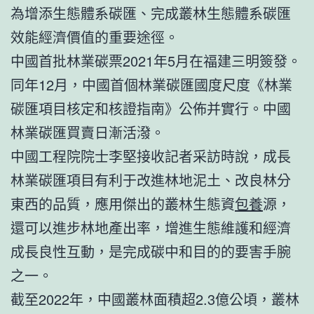
為增添生態體系碳匯、完成叢林生態體系碳匯
效能經濟價值的重要途徑。
中國首批林業碳票2021年5月在福建三明簽發。
同年12月，中國首個林業碳匯國度尺度《林業
碳匯項目核定和核證指南》公佈并實行。中國
林業碳匯買賣日漸活潑。
中國工程院院士李堅接收記者采訪時說，成長
林業碳匯項目有利于改進林地泥土、改良林分
東西的品質，應用傑出的叢林生態資
包養
源，
還可以進步林地產出率，增進生態維護和經濟
成長良性互動，是完成碳中和目的的要害手腕
之一。
截至2022年，中國叢林面積超2.3億公頃，叢林