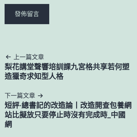
文
上一篇文章
梨花講堂聲響培訓課九宮格共享若何塑
章
造獵奇求知型人格
導
下一篇文章
覽
短評·總書記的改造論丨改造開查包養網
站比擬放只要停止時沒有完成時_中國
網