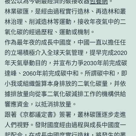
被公以為今朝最經濟的碳接收器
包養網
。
林業碳匯，是經由過程實行造林、再造林和叢
林治理、削減造林等運動，接收年夜氣中的二
氧化碳的經過歷程、運動或機制。
作為最年夜的成長中國度，中國一直以擔任任
的立場積極介入全球天氣管理，提早完成2020
年天氣舉動目的，并宣布力爭2030年前完成碳
達峰、2060年前完成碳中和。所謂碳中和，即
小我或組織盤算本身排放的二氧化碳量，并依
據排放量向從事二氧化碳減排工作的機構供給
響應資金，以抵消排放量。
跟著《京都議定書》簽署，叢林碳匯逐步走進
人們視野。發財國度經由過程與成長中國度一
起配合，在成長中國度實行造林，將發生的叢