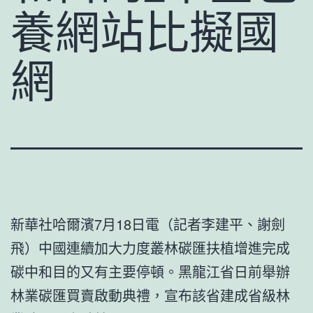
養網站比擬國
網
新華社哈爾濱7月18日電（記者李建平、謝劍
飛）中國連續加大力度叢林碳匯扶植增進完成
碳中和目的又有主要停頓。黑龍江省日前舉辦
林業碳匯買賣啟動典禮，宣布該省建成省級林