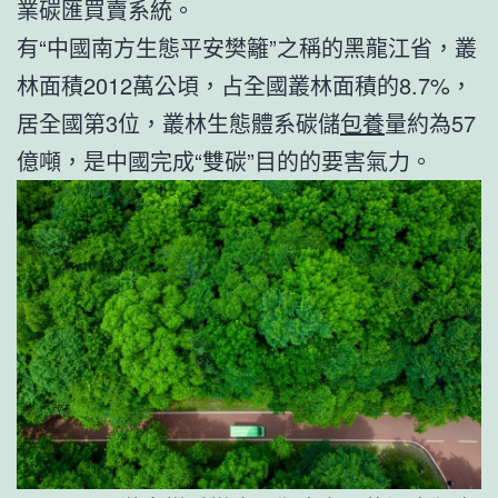
業碳匯買賣系統。
有“中國南方生態平安樊籬”之稱的黑龍江省，叢
林面積2012萬公頃，占全國叢林面積的8.7%，
居全國第3位，叢林生態體系碳儲
包養
量約為57
億噸，是中國完成“雙碳”目的的要害氣力。