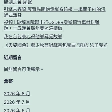
鵝湖之會 尾聲
引擎未轟鳴 展覽先開跑億嵐系統櫃 一場關于F1的沉
醉式熱身
視頻 | 破解無障礙出行OSDER奧斯德汽車材料難
題，十五運會廣州賽區這樣做
我在台包養心得他鄉尋覓故鄉
《天姿國色》鄭少秋首唱戲喜包養曲 “劉能”兒子曝光
近期留言
尚無留言可供顯示。
彙整
2026 年 8 月
2026 年 7 月
2026 年 6 月