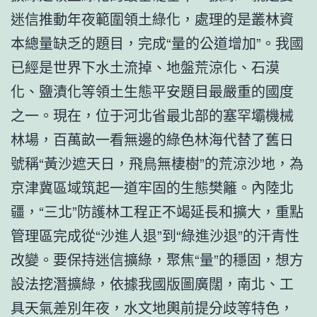
迷信推動年夜範圍領土綠化，處理的是叢林資
本總量缺乏的題目，完成“量的公道增加”。我國
已經是世界下水土流掉、地盤荒涼化、石漠
化、鹽漬化等領土生態平安題目最嚴重的國度
之一。現在，位于河北省最北部的塞罕壩機械
林場，百萬畝一看無邊的綠色林海代替了舊日
號稱“黃沙遮天日，飛鳥無棲樹”的荒涼沙地，為
京津冀區域筑起一道牢固的生態樊籬。內陸北
疆，“三北”防護林工程正不竭延長和擴大，重點
管理區完成從“沙進人退”到“綠進沙退”的汗青性
改變。要保持迷信擴綠，聚焦“量”的穩固，想方
設法挖潛擴綠，依據我國版圖廣闊，南北、工
具天氣差別年夜，水文地輿前提分歧等特色，