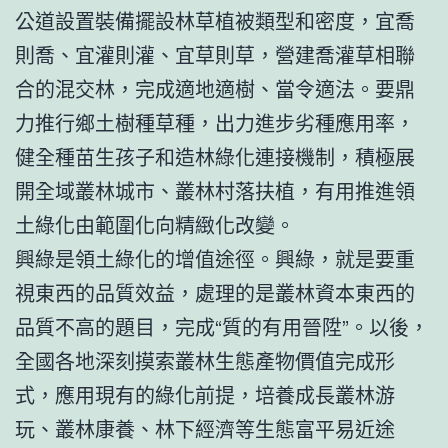
公道設置裝備擺設林草植被類型和密度，宜喬
則喬、宜灌則灌、宜草則草，營建喬灌草相聯
合的混交林，完成適地適樹、當令適法。要鼎
力推行鄉土樹種草種，出力進步劣種應用率，
健全種苗生孩子和造林綠化連接機制，積極展
開全域叢林城市、叢林村落扶植，有用推進領
土綠化由範圍化向精緻化改變。
興綠是領土綠化的增值途徑。興綠，就是要重
視東西的品質效益，處理的是叢林資本東西的
品質不高的題目，完成“質的有用晉陞”。以後，
全國各地深刻摸索叢林生態產物價值完成形
式，應用現有的綠化前提，培養成長叢林游
玩、叢林康養、林下經濟等生態富平易近途