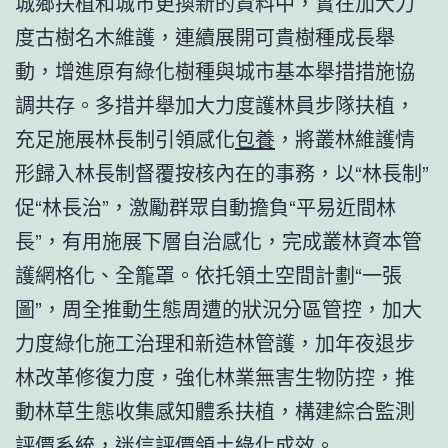
城鄉扶植和城市更換新的資料中，實在加大力
度古樹名木維護，連續展開可貴樹種成長舉
動，增進原有綠化樹種與城市基本舉措措施協
調共存。多措并舉加大力度護林員步隊扶植，
充足施展林長制引領感化
包養
，將叢林維護情
形歸入林長制督覆按核內在的事務，以“林長制”
促“林長治”，激勵群眾自動擔負“平易近間林
長”，有用施展下層自治感化，完成叢林資本管
護網格化、全籠罩。依托領土空間計劃“一張
圖”，周全推動生態周遭的狀況分區管控，加大
力度綠化施工治理和新造林管護，加年夜退步
林改革修復力度，強化林業無害生物防控，推
動林草生態收集感知體系扶植，構建綜合監測
評價系統，迷信評價領土綠化成效。