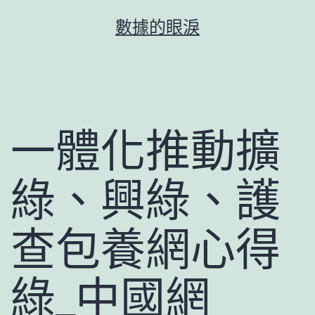
跳
數據的眼淚
至
主
要
內
容
一體化推動擴
綠、興綠、護
查包養網心得
綠_中國網