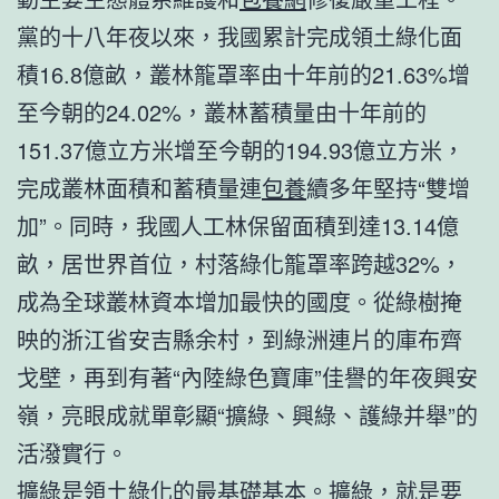
黨的十八年夜以來，我國累計完成領土綠化面
積16.8億畝，叢林籠罩率由十年前的21.63%增
至今朝的24.02%，叢林蓄積量由十年前的
151.37億立方米增至今朝的194.93億立方米，
完成叢林面積和蓄積量連
包養
續多年堅持“雙增
加”。同時，我國人工林保留面積到達13.14億
畝，居世界首位，村落綠化籠罩率跨越32%，
成為全球叢林資本增加最快的國度。從綠樹掩
映的浙江省安吉縣余村，到綠洲連片的庫布齊
戈壁，再到有著“內陸綠色寶庫”佳譽的年夜興安
嶺，亮眼成就單彰顯“擴綠、興綠、護綠并舉”的
活潑實行。
擴綠是領土綠化的最基礎基本。擴綠，就是要