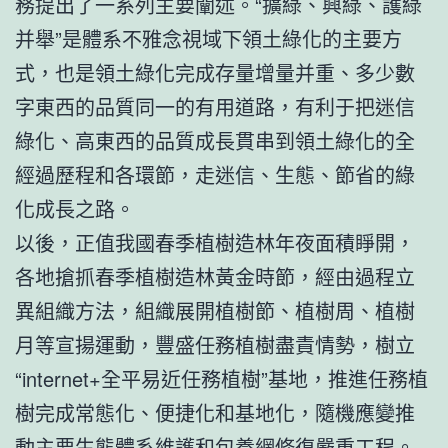
務提出了一系列主要闡述。“擴綠、興綠、護綠
并舉”是體系不雅念視域下領土綠化的主要方
式，也是領土綠化完成存量增量并重、多少數
字東西的品質同一的有用道路，有利于把迷信
綠化、高東西的品質成長貫串到領土綠化的全
經過歷程和各環節，走迷信、生態、節省的綠
化成長之路。
以後，正值我國春季植樹造林年夜面積睜開，
各地搶抓春季植樹造林黃金時節，經由過程立
異組織方法，組織展開植樹節、植樹周、植樹
月等宣揚運動，豐盛任務植樹盡責情勢，樹立
“internet+全平易近任務植樹”基地，推進任務植
樹完成常態化、便捷化和基地化，隨機應變推
動主要生態體系維護和
包養網
修復嚴重工程。