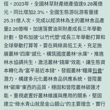
徑。2023年，全國林草財產總產值達9.28萬億
元，同比增加2.3%，全國生態游玩游客量達
25.31億人次，完成以經濟林為主的叢林食品產
量2.26億噸，加速落實油茶財產成長三年舉動
計劃，發布加速“以竹代塑”成長三年舉動打算和
全球舉動打算等。要在興綠高低工夫，充足施
展叢林“四庫”感化，構筑國度叢林“水庫”，推進
林水協調共生，激活叢林“錢庫”效能，讓生態資
本轉化為“富平易近本錢”，發掘叢林“糧庫
包養
”
潛力，構建多元化叢林食品供應系統，晉陞叢
林“碳庫”東西的品質，穩固和晉陞叢林碳匯才
能。重視處置好叢林維護與應用的關系，堅固
建立“綠水青山就是金山銀山”的主要理念，實行