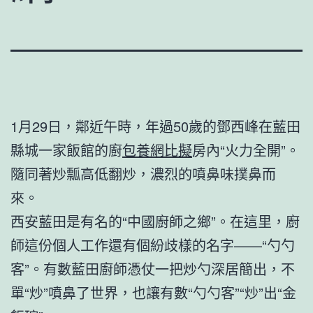
1月29日，鄰近午時，年過50歲的鄧西峰在藍田
縣城一家飯館的廚
包養網比擬
房內“火力全開”。
隨同著炒瓢高低翻炒，濃烈的噴鼻味撲鼻而
來。
西安藍田是有名的“中國廚師之鄉”。在這里，廚
師這份個人工作還有個紛歧樣的名字——“勺勺
客”。有數藍田廚師憑仗一把炒勺深居簡出，不
單“炒”噴鼻了世界，也讓有數“勺勺客”“炒”出“金