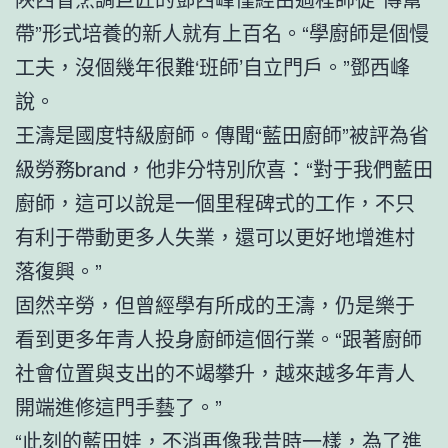
帶”形式培養的新人就有上百名。“學廚師是個慢
工夫，沒個幾年很難‘班師’自立門戶。”鄧西峰
說。
王濤是國度特級廚師。傳聞“藍田廚師”被評為省
級勞務brand，他非分特別欣喜：“對于我們藍田
廚師，這可以說是一個里程碑式的工作，不只
有利于帶動更多人失業，還可以更好地增進村
落復興。”
固然辛勞，但曾經學有所成的王濤，仍是樂于
看到更多年青人投身廚師這個行業。“跟著廚師
社會位置與支出的不竭攀升，越來越多年青人
開端進修這門手藝了。”
“此刻的藍田娃，不消再像我昔時一樣，為了進