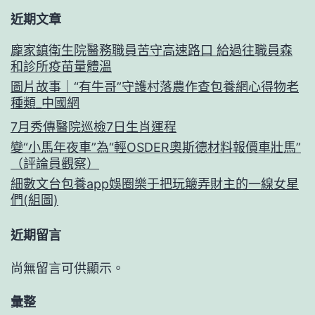
近期文章
龐家鎮衛生院醫務職員苦守高速路口 給過往職員森
和診所疫苗量體溫
圖片故事｜“有牛哥”守護村落農作查包養網心得物老
種類_中國網
7月秀傳醫院巡檢7日生肖運程
變“小馬年夜車”為“輕OSDER奧斯德材料報價車壯馬”
（評論員觀察）
細數文台包養app娛圈樂于把玩簸弄財主的一線女星
們(組圖)
近期留言
尚無留言可供顯示。
彙整