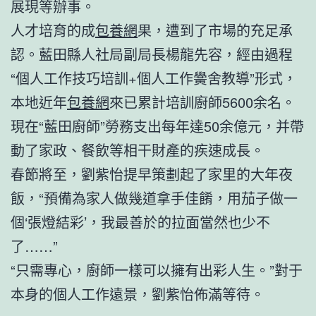
展現等辦事。
人才培育的成
包養網
果，遭到了市場的充足承
認。藍田縣人社局副局長楊龍先容，經由過程
“個人工作技巧培訓+個人工作黌舍教導”形式，
本地近年
包養網
來已累計培訓廚師5600余名。
現在“藍田廚師”勞務支出每年達50余億元，并帶
動了家政、餐飲等相干財產的疾速成長。
春節將至，劉紫怡提早策劃起了家里的大年夜
飯，“預備為家人做幾道拿手佳餚，用茄子做一
個‘張燈結彩’，我最善於的拉面當然也少不
了……”
“只需專心，廚師一樣可以擁有出彩人生。”對于
本身的個人工作遠景，劉紫怡佈滿等待。