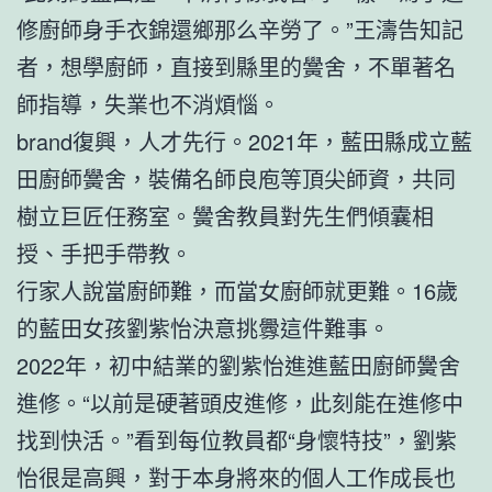
修廚師身手衣錦還鄉那么辛勞了。”王濤告知記
者，想學廚師，直接到縣里的黌舍，不單著名
師指導，失業也不消煩惱。
brand復興，人才先行。2021年，藍田縣成立藍
田廚師黌舍，裝備名師良庖等頂尖師資，共同
樹立巨匠任務室。黌舍教員對先生們傾囊相
授、手把手帶教。
行家人說當廚師難，而當女廚師就更難。16歲
的藍田女孩劉紫怡決意挑釁這件難事。
2022年，初中結業的劉紫怡進進藍田廚師黌舍
進修。“以前是硬著頭皮進修，此刻能在進修中
找到快活。”看到每位教員都“身懷特技”，劉紫
怡很是高興，對于本身將來的個人工作成長也