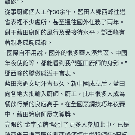
飯碗”。
從事廚師個人工作30余年，藍田人鄧西峰往過
省表裡不少處所，甚至還往國外任務了兩年。
對于藍田廚師的風行及受接待水平，鄧西峰有
著親身感觸感染。
“國際自不用說，國外的很多華人湊集區、中國
年夜使館等，都能看到我們藍田廚師的身影。”
鄧西峰的驕傲感溢于言表。
藍田烹調文明汗青長久。新中國成立后，藍田
向各地大批輸入廚師、廚工，此中很多人成為
餐飲行業的良庖高手。在全國烹調技巧年夜賽
中，藍田籍廚師屢次獲獎。
亮眼的“金字招牌”吸引了更多人參加此中。已是
陜西省烹調巨匠的鄧西峰僅經由過程師徒“傳幫