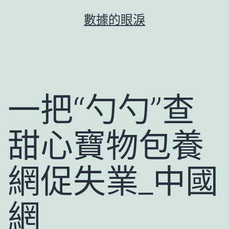
跳
數據的眼淚
至
主
要
內
容
一把“勺勺”查
甜心寶物包養
網促失業_中國
網