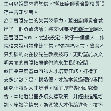
生可以說是求過於供。”藍田廚師黌舍副校長張
存福告知記者。
為了晉陞先生的失業競爭力，藍田廚師黌舍做
出了一個勇敢決議：將文明課授
包養行情
課比
重晉陞至50%。“這般設定，對于一個個人工作
院校來說可謂非比平常。”張存福坦言，黌舍不
只要斟酌為在校先生教授技巧，更盼望能以文
明素養的晉陞拓展他們將來生長的空間。
藍田縣高度器重廚師人才培育任務，打造了一
支多少數字足、構造優、才能本質過硬的專門
研究化特點人才步隊。除了興辦專門研究黌
舍，本地還出臺多項支撐政策，并經由過程培
訓、座談等情勢，為餐飲人才供給進修、技巧