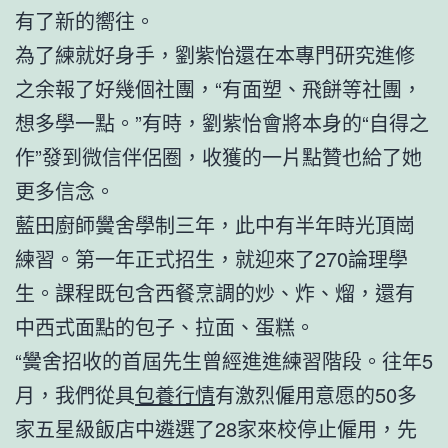
有了新的嚮往。
為了練就好身手，劉紫怡還在本專門研究進修
之余報了好幾個社團，“有面塑、飛餅等社團，
想多學一點。”有時，劉紫怡會將本身的“自得之
作”發到微信伴侶圈，收獲的一片點贊也給了她
更多信念。
藍田廚師黌舍學制三年，此中有半年時光頂崗
練習。第一年正式招生，就迎來了270論理學
生。課程既包含西餐烹調的炒、炸、熘，還有
中西式面點的包子、拉面、蛋糕。
“黌舍招收的首屆先生曾經進進練習階段。往年5
月，我們從具
包養行情
有激烈僱用意愿的50多
家五星級飯店中遴選了28家來校停止僱用，先