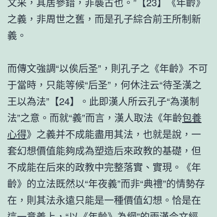
文采，其居參錯，非襲古也。”【23】《年齡》
之義，非周世之舊，而是孔子綜合前王所制新
義。
而傳文強調“以俟后圣”，則孔子之《年齡》不可
于當時，只能等候“后圣”，何休注云“待圣漢之
王以為法”【24】。此即漢人所云孔子“為漢制
法”之意。而就“義”而言，漢人取法《年齡
包養
心得
》之義并不成能盡用其法，也就是說，一
套幻想價值能夠成為塑造后來政教的基礎，但
不成能在后來的政教中完整落實、實現。《年
齡》的立法既然以“年夜義”而非“典禮”的情勢存
在，則其法永遠只能是一種價值幻想。恰是在
這一意義上，“以《年齡》為綱”的兩漢今文經