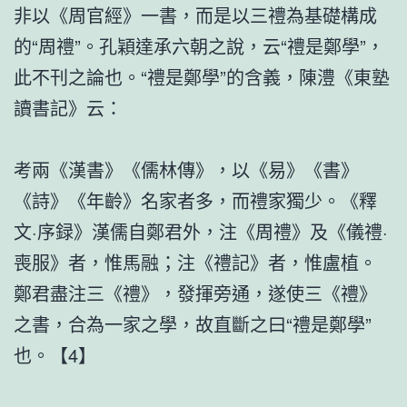
非以《周官經》一書，而是以三禮為基礎構成
的“周禮”。孔穎達承六朝之說，云“禮是鄭學”，
此不刊之論也。“禮是鄭學”的含義，陳澧《東塾
讀書記》云：
考兩《漢書》《儒林傳》，以《易》《書》
《詩》《年齡》名家者多，而禮家獨少。《釋
文·序録》漢儒自鄭君外，注《周禮》及《儀禮·
喪服》者，惟馬融；注《禮記》者，惟盧植。
鄭君盡注三《禮》，發揮旁通，遂使三《禮》
之書，合為一家之學，故直斷之曰“禮是鄭學”
也。【4】