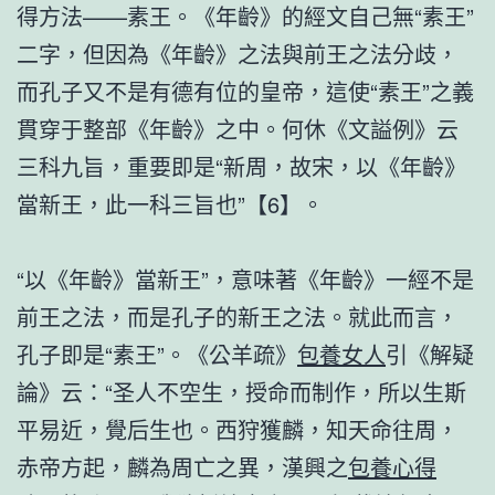
得方法——素王。《年齡》的經文自己無“素王”
二字，但因為《年齡》之法與前王之法分歧，
而孔子又不是有德有位的皇帝，這使“素王”之義
貫穿于整部《年齡》之中。何休《文謚例》云
三科九旨，重要即是“新周，故宋，以《年齡》
當新王，此一科三旨也”【6】。
“以《年齡》當新王”，意味著《年齡》一經不是
前王之法，而是孔子的新王之法。就此而言，
孔子即是“素王”。《公羊疏》
包養女人
引《解疑
論》云：“圣人不空生，授命而制作，所以生斯
平易近，覺后生也。西狩獲麟，知天命往周，
赤帝方起，麟為周亡之異，漢興之
包養心得