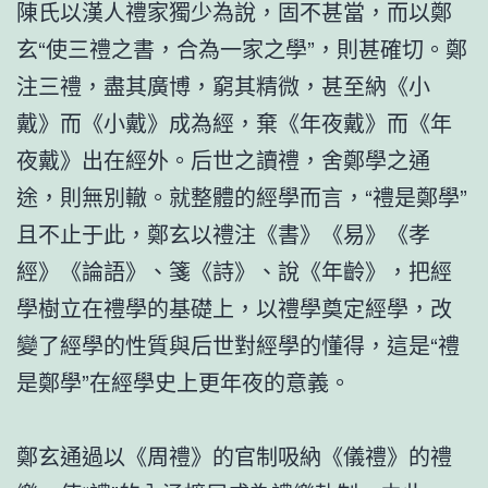
陳氏以漢人禮家獨少為說，固不甚當，而以鄭
玄“使三禮之書，合為一家之學”，則甚確切。鄭
注三禮，盡其廣博，窮其精微，甚至納《小
戴》而《小戴》成為經，棄《年夜戴》而《年
夜戴》出在經外。后世之讀禮，舍鄭學之通
途，則無別轍。就整體的經學而言，“禮是鄭學”
且不止于此，鄭玄以禮注《書》《易》《孝
經》《論語》、箋《詩》、說《年齡》，把經
學樹立在禮學的基礎上，以禮學奠定經學，改
變了經學的性質與后世對經學的懂得，這是“禮
是鄭學”在經學史上更年夜的意義。
鄭玄通過以《周禮》的官制吸納《儀禮》的禮