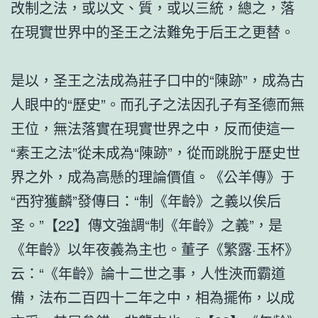
改制之法，或以文、質，或以三統，總之，落
在現實世界中的圣王之法難免于后王之更替。
是以，圣王之法成為莊子口中的“陳跡”，成為古
人眼中的“歷史”。而孔子之法因孔子有圣德而無
王位，無法落實在現實世界之中，反而使這一
“素王之法”從未成為“陳跡”，從而跳脫于歷史世
界之外，成為高懸的理論價值。《公羊傳》于
“西狩獲麟”發傳曰：“制《年齡》之義以俟后
圣。”【22】傳文強調“制《年齡》之義”，是
《年齡》以年夜義為主也。董子《繁露·玉杯》
云：“《年齡》論十二世之事，人性浹而霸道
備，法布二百四十二年之中，相為擺佈，以成