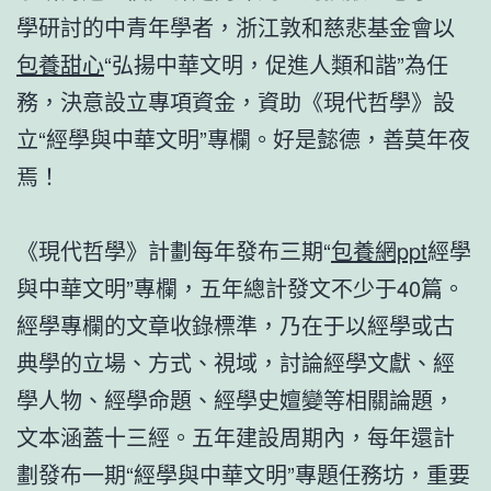
學研討的中青年學者，浙江敦和慈悲基金會以
包養甜心
“弘揚中華文明，促進人類和諧”為任
務，決意設立專項資金，資助《現代哲學》設
立“經學與中華文明”專欄。好是懿德，善莫年夜
焉！
《現代哲學》計劃每年發布三期“
包養網ppt
經學
與中華文明”專欄，五年總計發文不少于40篇。
經學專欄的文章收錄標準，乃在于以經學或古
典學的立場、方式、視域，討論經學文獻、經
學人物、經學命題、經學史嬗變等相關論題，
文本涵蓋十三經。五年建設周期內，每年還計
劃發布一期“經學與中華文明”專題任務坊，重要