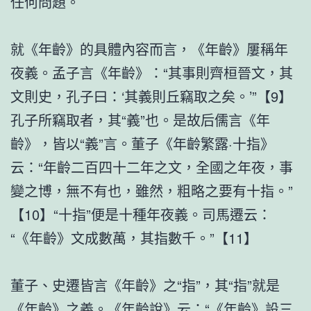
任何問題。
就《年齡》的具體內容而言，《年齡》屢稱年
夜義。孟子言《年齡》：“其事則齊桓晉文，其
文則史，孔子曰：‘其義則丘竊取之矣。’”【9】
孔子所竊取者，其“義”也。是故后儒言《年
齡》，皆以“義”言。董子《年齡繁露·十指》
云：“年齡二百四十二年之文，全國之年夜，事
變之博，無不有也，雖然，粗略之要有十指。”
【10】“十指”便是十種年夜義。司馬遷云：
“《年齡》文成數萬，其指數千。”【11】
董子、史遷皆言《年齡》之“指”，其“指”就是
《年齡》之義。《年齡說》云：“《年齡》設三