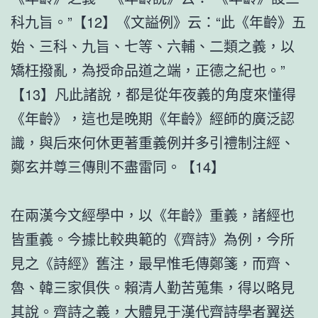
科九旨。”【12】《文謚例》云：“此《年齡》五
始、三科、九旨、七等、六輔、二類之義，以
矯枉撥亂，為授命品道之端，正德之紀也。”
【13】凡此諸說，都是從年夜義的角度來懂得
《年齡》，這也是晚期《年齡》經師的廣泛認
識，與后來何休更著重義例并多引禮制注經、
鄭玄并尊三傳則不盡雷同。【14】
在兩漢今文經學中，以《年齡》重義，諸經也
皆重義。今據比較典範的《齊詩》為例，今所
見之《詩經》舊注，最早惟毛傳鄭箋，而齊、
魯、韓三家俱佚。賴清人勤苦蒐集，得以略見
其說。齊詩之義，大體見于漢代齊詩學者翼送