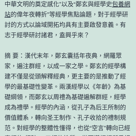
中華文明的奠定感化”以及“鄭玄與經學史
包養網
站
的偉年夜轉折”等經學焦點論題，對于經學研
討的方式以論域開拓均具有主要啟發意義。有
志于經學研討諸君，盍興乎來？
摘 要：漢代末年，鄭玄囊括年夜典，網羅眾
家，遍注群經，以成一家之學。鄭玄的經學構
建不僅是從頭解釋經典，更主要的是推動了經
學的最基礎性變革。兩漢經學以《年齡》為基
礎綱領，而鄭玄以周禮為基礎遍解群經，經學
成為禮學。經學的內涵，從孔子為后王所制的
價值體系，轉向圣王制作、孔子收拾的禮制規
范。對經學的整體性懂得，也從“空言”轉向已經