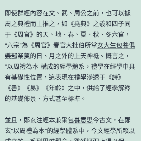
即使群經內容在文、武、周公之前，也可以據
周之典禮而上推之，如《堯典》之羲和四子同
于《周官》的天、地、春、夏、秋、冬六官，
“六宗”為《周官》春官大批伯所掌
女大生包養俱
樂部
祭奠的日、月之外的上天神祗。概言之，
“以周禮為本”構成的經學體系，禮學在經學中具
有基礎性位置，這表現在禮學滲透于《詩》
《書》《易》《年齡》之中，供給了經學解釋
的基礎佈景、方式甚至標準。
並且，鄭玄注經本兼采
包養意思
今古文，在鄭
玄“以周禮為本”的經學體系中，今文經學所賴以