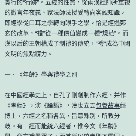
實行的“行跡”。五經的性質，從兩漢經師所重視
的微言年夜義、家法師法授受轉向客觀知識，
即經學從口耳之學轉向眼手之學。恰是經過鄭
玄的改革，“禮”從一種價值變成一種“規范”。而
漢以后的王朝構成了制禮的傳統，“禮”成為中國
文明的焦點精力。
一、《年齡》學與禮學之別
在中國經學史上，自孔子刪削制作六經，并作
《孝經》，演《論語》，漢世立五
包養故事
經
博士，六經之名稱各異，旨意殊別，所教分
歧。有一經而能統六經者，惟今文《年齡》