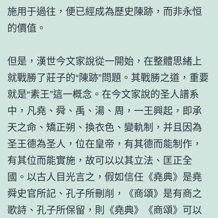
施用于過往，便已經成為歷史陳跡，而非永恒
的價值。
但是，漢世今文家說從一開始，在整體思緒上
就戰勝了莊子的“陳跡”問題。其戰勝之道，重要
就是“素王”這一概念。在今文家說的圣人譜系
中，凡堯、舜、禹、湯、周，一王興起，即承
天之命、矯正朔、換衣色、變軌制，并且因為
圣王德為圣人，位在皇帝，有其德而能制作，
有其位而能實施，故可以以其立法、匡正全
國。以古人目光言之，假如信任《堯典》是堯
舜史官所記、孔子所刪削，《商頌》是有商之
歌詩、孔子所保留，則《堯典》《商頌》可以