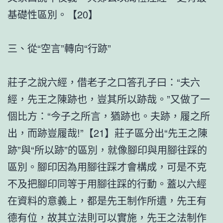
基礎性區別。【20】
三、從“空言”轉向“行跡”
莊子之說六經，借老子之口答孔子曰：“夫六
經，先王之陳跡也，豈其所以跡哉。”又做了一
個比方：“今子之所言，猶跡也。夫跡，履之所
出，而跡豈履哉!”【21】莊子區分出“先王之陳
跡”與“所以跡”的區別，就像腳印與用腳往踩的
區別。腳印因為用腳往踩才會構成，可是不克
不及把腳印同等于用腳往踩的行動。蓋以六經
在資料的意義上，都是先王制作所遺，先王有
德有位，故其立法則可以實施，先王之法制作