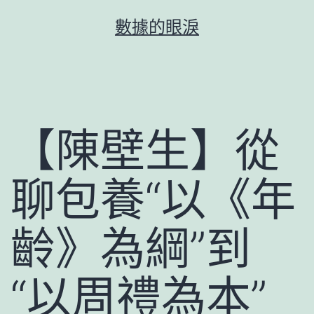
跳
數據的眼淚
至
主
要
內
容
【陳壁生】從
聊包養“以《年
齡》為綱”到
“以周禮為本”