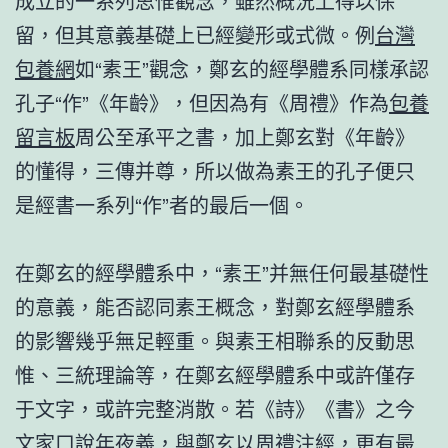
成立的一系列思惟觀念，雖然概況上得以保
留，但其意義基礎上已經變形或式微。例
台灣
包養網
如“素王”觀念，鄭玄的經學體系同樣承認
孔子“作”《年齡》，但因為有《周禮》作為
包養
留言板
周公至承平之書，加上鄭玄對《年齡》
的懂得，三傳并尊，所以做為素王的孔子便只
是經書一系列“作”者的最后一個。
在鄭玄的經學體系中，“素王”并無任何最基礎性
的意義，能否認同素王概念，對鄭玄經學體系
的影響幾乎無足輕重。與素王相聯系的反動思
惟、三統理論等，在鄭玄經學體系中或許僅存
于文字，或許完整消散。若《詩》《書》之今
文家口說年夜義，與鄭玄以周禮注經，更有最