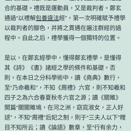
合的基礎。禮既是運動員，又是裁判者。鄭玄
通過“以禮解
包養違法
經”，第一次明確賦予禮學
以裁判者的腳色，并將之貫通在遍注群經的過
程中。自此之后，禮學獲得一個獨特的位置。
是以，在鄭玄經學中，懂得鄭玄禮學，是懂得
其《詩》《書》諸經之學的條件和基礎。否
則，在本日之分科學術中，讀《堯典》數行，
至“乃命羲和”，不知《周禮》六官，則不知羲和
四子之為六合春夏秋冬六官之源；讀《關雎》
開篇“關關雎鳩，在河之洲，窈窕淑女，正人好
逑”，不知“周禮”后妃之制，則于“三夫人以下”瞠
目不知所云；讀《論語》數章，至“行有余力，