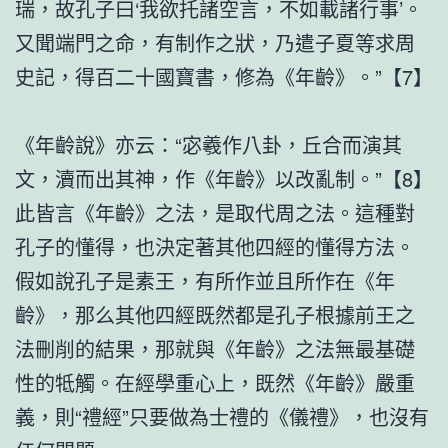
瑞，故孔子曰‘我欲托諸空言，不如載諸行事’。
又聞端門之命，有制作之狀，乃遣子夏等求周
史記，得百二十國寶書，修為《年齡》。”【7】
《年齡說》亦云：“宓羲作八卦，丘合而演其
文，瀆而出其神，作《年齡》以改亂制。”【8】
此皆言《年齡》之法，是取代周之法。這種對
孔子的懂得，也決定著其他四經的懂得方法。
假如說孔子是素王，有所作並且所作在《年
齡》，那么其他四經既然都是孔子根據前王之
法刪削的結果，那就與《年齡》之法無最基礎
性的牴觸。在經學重心上，既然《年齡》嚴重
義，則“禮經”只要做為士禮的《儀禮》，也沒有