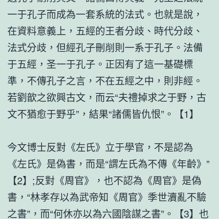
一于孔子而成為一套系統的法式。也就是說，
在資料意義上，五經的王者分歧、時代分歧、
法式分歧，但經孔子刪削則一系于孔子。法備
于五經，圣一于孔子。正因有了這一基礎標
準，不傳孔子之言，不在五經之中，則非經。
若劉歆之欲興古文，而云“夫禮掉求之于野，古
文不猶愈于野乎”，結果“諸儒皆仇恨”。【1】
今文博士反對《左氏》立于學官，不是認為
《左氏》是偽書，而是“謂左氏為不傳《年齡》”
【2】;反對《周官》，也不認為《周官》是偽
書，“林孝存以為武帝知《周官》季世瀆亂不驗
之書”，而“何休亦以為六國陰謀之書”。【3】也