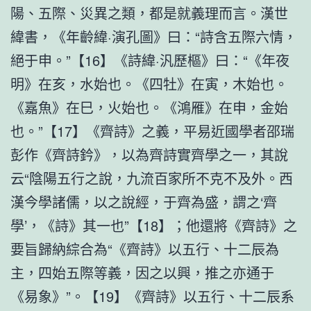
陽、五際、災異之類，都是就義理而言。漢世
緯書，《年齡緯·演孔圖》曰：“詩含五際六情，
絕于申。”【16】《詩緯·汎歷樞》曰：“《年夜
明》在亥，水始也。《四牡》在寅，木始也。
《嘉魚》在巳，火始也。《鴻雁》在申，金始
也。”【17】《齊詩》之義，平易近國學者邵瑞
彭作《齊詩鈐》，以為齊詩實齊學之一，其說
云“陰陽五行之說，九流百家所不克不及外。西
漢今學諸儒，以之說經，于齊為盛，謂之‘齊
學’，《詩》其一也”【18】；他還將《齊詩》之
要旨歸納綜合為“《齊詩》以五行、十二辰為
主，四始五際等義，因之以興，推之亦通于
《易象》”。【19】《齊詩》以五行、十二辰系