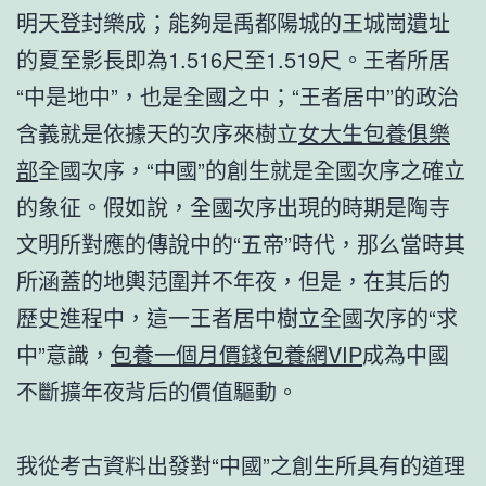
明天登封樂成；能夠是禹都陽城的王城崗遺址
的夏至影長即為1.516尺至1.519尺。王者所居
“中是地中”，也是全國之中；“王者居中”的政治
含義就是依據天的次序來樹立
女大生包養俱樂
部
全國次序，“中國”的創生就是全國次序之確立
的象征。假如說，全國次序出現的時期是陶寺
文明所對應的傳說中的“五帝”時代，那么當時其
所涵蓋的地輿范圍并不年夜，但是，在其后的
歷史進程中，這一王者居中樹立全國次序的“求
中”意識，
包養一個月價錢
包養網VIP
成為中國
不斷擴年夜背后的價值驅動。
我從考古資料出發對“中國”之創生所具有的道理