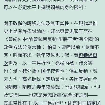
可以在必定水平上擺脫領袖肉身的限制。
關于政權的轉移方法及其正當性，在現代思惟
史上是有許多討論的，好比東晉史家干寶在
《晉紀》中“論晉武帝反動”里將王者“有全國”的
政治方法分為六種：“柏皇、栗陸以前，為而不
有，應而不求，執年夜象也；鴻、黃
包養網單
次
世及，以一平易近也；堯舜內禪，體文德
也；漢、魏外禪，順年夜名也；湯武反動，應
天人也；高光撻伐，定功業也。各因其運而全
國隨時，隨時之義年夜矣哉！”他已認識到，“世
及”之制——也就是漢儒所謂“家全國”之制——
其正當性在于“以一平易近也”，即有利于穩定民