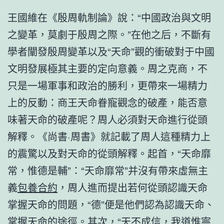
王國維在《殷周軌制論》說：“中國政治與文明
之變革，莫劇于殷周之際。”在他之后，不斷有
學者闡發殷周變革以及“天命”觀的衝破對于中國
文明發展極其主要的定向意義。周之克商，不
只是一場軍事和政治的勝利，更帶來一場精力
上的反動：商王天命眷寵觀念的破產，能否意
味著天命的破產呢？周人必須對天命進行從頭
解釋。《尚書·周書》就記載了周人這種精力上
的震驚以及對天命的從頭解釋。起首，“天命靡
常，惟德是輔”：“天命靡常”并沒有帶來虛無主
義
包養合約
，周人進而提出若何從頭認識天命
掌握天命的問題，“德”便是他們認為認識天命、
掌握天命的途徑。其次，“天不成信，我道惟寧