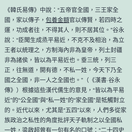
《韓氏易傳》中說：“五帝官全國，三王家全
國，家以傳子，
包養金額
官以傳賢，若四時之
運，功成者往，不得其人，則不居其位。”谷永
說：“臣聞生成烝平易近，不克不及相治，為立
王者以統理之，方制海內非為皇帝，列土封疆
非為諸侯，皆以為平易近也。垂三統，列三
正，往無道，開有德，不私一姓，今天下乃全
國之全國，非一人之全國也。”（《漢書·谷永
傳》）根據這些漢代儒生的意見，“皆以為平易
近”的“公全國”與“私一姓”的“家全國”是牴觸對立
的。近代以來，尤其是“五四”以來，人們多從家
族政治之私性的角度批評天子軌制之以全國私
一姓，梁啟超曾有一句有名的口號：“二十四史