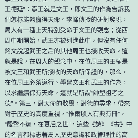
王德延”：寧王就是文王，即文王的作為告訴我
們怎樣能夠贏得天命。李峰傳授的研討發現，
周人有一種上天特別受命于文王的觀念；從西
周中期開始，武王亦被列進此中，但沒有任何
銘文說起武王之后的其他周王也接收天命。這
就是說，在周人的觀念中，在位周王的王權是
被文王和武王所接收的天命所保證的，那么，
在位周王必須遵行、學習文王和武王的作為，
以求繼續保有天命，這就是所謂“帥型祖考之
德”。第三，對天命的敬畏，對德的尋求，帶來
對于歷史的高度重視，“惟爾殷人有典有冊”，
“殷鑒不遠，在夏后之世”，這些《詩》《書》中
的名言都標志著周人歷史意識和政管理性的高