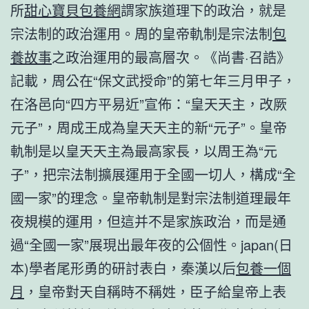
所
甜心寶貝包養網
謂家族道理下的政治，就是
宗法制的政治運用。周的皇帝軌制是宗法制
包
養故事
之政治運用的最高層次。《尚書·召誥》
記載，周公在“保文武授命”的第七年三月甲子，
在洛邑向“四方平易近”宣佈：“皇天天主，改厥
元子”，周成王成為皇天天主的新“元子”。皇帝
軌制是以皇天天主為最高家長，以周王為“元
子”，把宗法制擴展運用于全國一切人，構成“全
國一家”的理念。皇帝軌制是對宗法制道理最年
夜規模的運用，但這并不是家族政治，而是通
過“全國一家”展現出最年夜的公個性。japan(日
本)學者尾形勇的研討表白，秦漢以后
包養一個
月
，皇帝對天自稱時不稱姓，臣子給皇帝上表