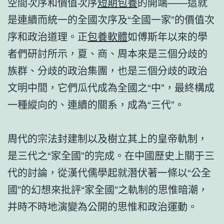
空間次序和價值次序
短期包養
的開端——這就
是連續而統一的全國次序及“全國一家”的價值次
序和政治道理。正
包養軟體
如傅斯年以來的學
者們研討所示，夏、商、周本來是三個分歧的
族群、分歧的政治集團，也是三個分歧的政治
文明中間，它們瓜代成為全國之“中”，最終構成
一種縱向的、連續的關系，成為“三代”。
周代的宗法封建制以及樹立其上的皇帝軌制，
是三代之“家全國”的完成。在中國歷史上關于三
代的討論，從漢代儒學起就潛伏著一條以“公全
國”的幻想來批評“家全國”之軌制的思惟暗潮，
并時不時地演變為公開的思惟和政治運動。