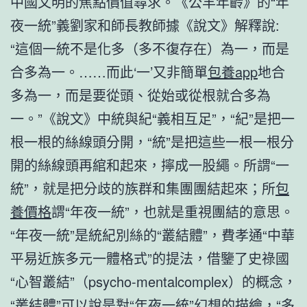
中國文明的焦點價值尋求。《公羊年齡》的“年
夜一統”義劉家和師長教師據《說文》解釋說:
“這個一統不是化多（多不復存在）為一，而是
合多為一。……而此‘一’又非簡單
包養app
地合
多為一，而是要從頭、從始或從根就合多為
一。”《說文》中統與紀“義相互足”，“紀”是把一
根一根的絲線頭分開，“統”是把這些一根一根分
開的絲線頭再綰和起來，擰成一股繩。所謂“一
統”，就是把分歧的族群和集團團結起來；所
包
養價格
謂“年夜一統”，也就是重視團結的意思。
“年夜一統”是統紀別絲的“叢結體”，費孝通“中華
平易近族多元一體格式”的提法，借鑒了史祿國
“心智叢結”（psycho-mentalcomplex）的概念，
“叢結體”可以說是對“年夜一統”幻想的描繪，“多