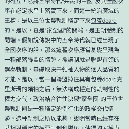
的確立，它將五帝時代“共識的中國”及其全國次
序在必定水平上落實下來。而這一統治廣域的
王權，是以王位世襲軌制穩定下來
包養dcard
的。是以，夏是“家全國”的開端，是王朝體制的
開端。假如說傳說中的五帝時代就已經出現了
全國次序的話，那么這種次序應當基礎呈現為
一種部落聯盟的情勢，禪讓制就是聯盟首領的
選舉軌制，基礎取決于領袖人物的個人品質和
才能。是以，當一個聯盟掉往具有
包養dcard
克
里斯瑪的領袖之后，無法構成穩定的軌制性的
權力交代，政治結合往往決裂“家全國”的王位世
襲軌制則是一種穩定的例行化的政權交代情
勢。這種軌制之所以能夠，說明當時已經存在
著相對穩定的權要軌制和隊伍，使得國家權力