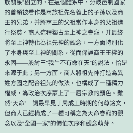
族關系”樹立的，在這個體系中，分歧邑制國家
的首領被看作是商族祖先名義上的子孫以及商
王的兄弟，并將商王的父祖當作本身的父祖進
行祭奠。商人這種獨占至上神之眷寵，并最終
將至上神轉化為祖先神的觀念，一方面特別化
了本身與至上神的關系，從而保證商王王權的
永固——殷紂王“我生不有命在天”的說法，恰是
來源于此；另一方面，商人將祖先神打造為異
姓方國之配合祖先的做法，也構成了一種精力
權威，為政治次序蒙上了一層宗教的顏色。雖
然“天命”一詞最早見于周成王時期的何尊銘文，
但商人已經構成了一種可稱之為天命眷寵的觀
念以及“全國一家”的價值次序和觀念萌芽。