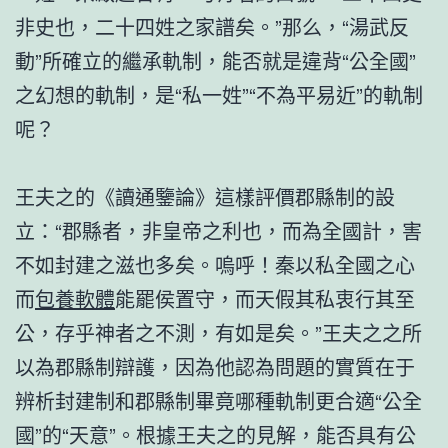
非史也，二十四姓之家譜矣。”那么，“湯武反
動”所確立的繼承軌制，能否就是違背“公全國”
之幻想的軌制，是“私一姓”“不為平易近”的軌制
呢？
王夫之的《讀通鑒論》這樣評價郡縣制的設
立：“郡縣者，非皇帝之利也，而為全國計，害
不如封建之滋也多矣。嗚呼！秦以私全國之心
而
包養軟體
能罷侯置守，而天假其私衷行其至
公，存乎神者之不測，有如是矣。”王夫之之所
以為郡縣制辯護，因為他認為問題的實質在于
辨析封建制和郡縣制畢竟哪種軌制更合適“公全
國”的“天意”。根據王夫之的見解，能否具有公